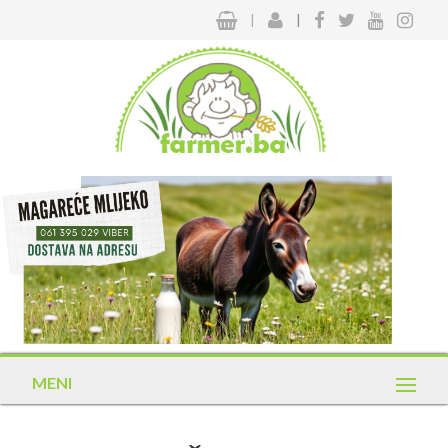
|
|
MENI