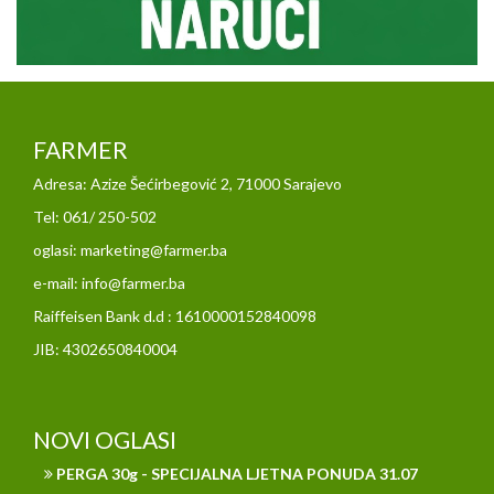
FARMER
Adresa: Azize Šećirbegović 2, 71000 Sarajevo
Tel: 061/ 250-502
oglasi: marketing@farmer.ba
e-mail: info@farmer.ba
Raiffeisen Bank d.d : 1610000152840098
JIB: 4302650840004
NOVI OGLASI
PERGA 30g - SPECIJALNA LJETNA PONUDA 31.07