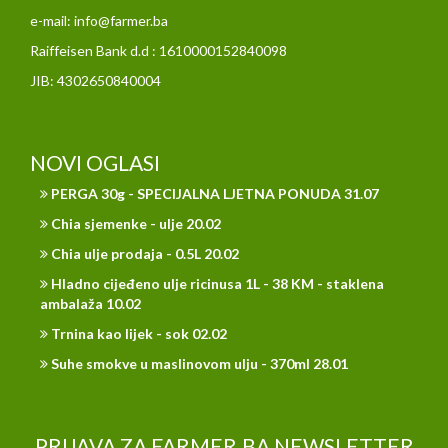
e-mail: info@farmer.ba
Raiffeisen Bank d.d : 1610000152840098
JIB: 4302650840004
NOVI OGLASI
PERGA 30g - SPECIJALNA LJETNA PONUDA 31.07
Chia sjemenke - ulje 20.02
Chia ulje prodaja - 0.5L 20.02
Hladno cijeđeno ulje ricinusa 1L - 38 KM - staklena
ambalaža 10.02
Trnina kao lijek - sok 02.02
Suhe smokve u maslinovom ulju - 370ml 28.01
PRIJAVA ZA FARMER.BA NEWSLETTER