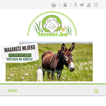
|
|
MENI