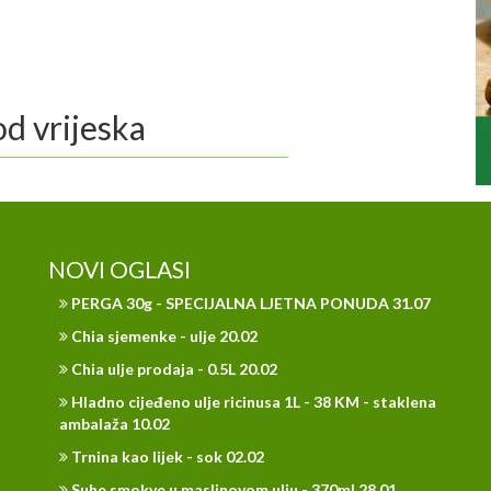
od vrijeska
NOVI OGLASI
PERGA 30g - SPECIJALNA LJETNA PONUDA 31.07
Chia sjemenke - ulje 20.02
Chia ulje prodaja - 0.5L 20.02
Hladno cijeđeno ulje ricinusa 1L - 38 KM - staklena
ambalaža 10.02
Trnina kao lijek - sok 02.02
Suhe smokve u maslinovom ulju - 370ml 28.01