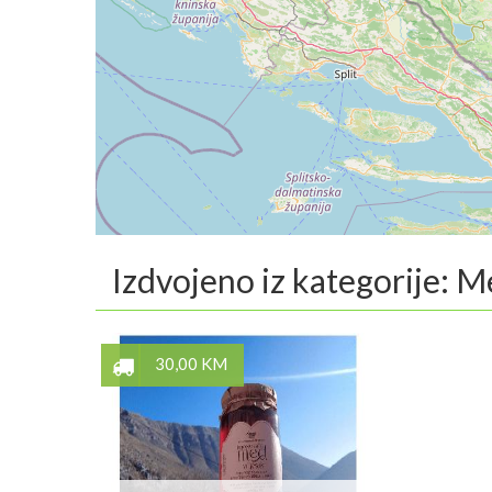
Izdvojeno iz kategorije: M
30,00 KM