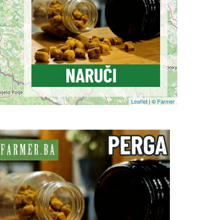
Leaflet
| ©
Farmer