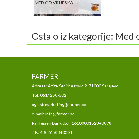
MED OD VRIJESKA
Ostalo iz kategorije: Med 
FARMER
Adresa: Azize Šećirbegović 2, 71000 Sarajevo
Tel: 061/ 250-502
oglasi: marketing@farmer.ba
e-mail: info@farmer.ba
Raiffeisen Bank d.d : 1610000152840098
JIB: 4302650840004