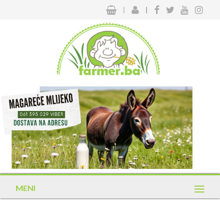
|
|
MENI