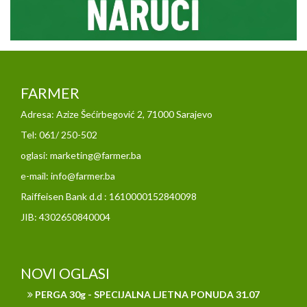
FARMER
Adresa: Azize Šećirbegović 2, 71000 Sarajevo
Tel: 061/ 250-502
oglasi: marketing@farmer.ba
e-mail: info@farmer.ba
Raiffeisen Bank d.d : 1610000152840098
JIB: 4302650840004
NOVI OGLASI
PERGA 30g - SPECIJALNA LJETNA PONUDA 31.07