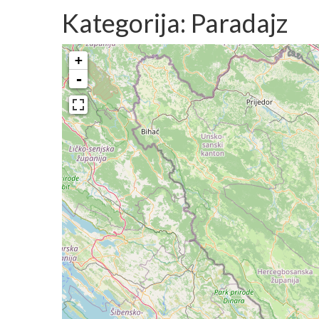
Kategorija: Paradajz
+
-