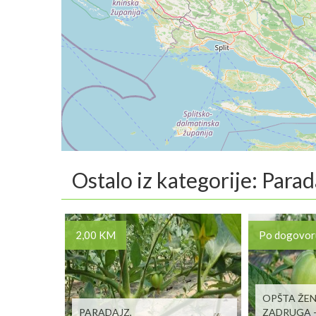
Ostalo iz kategorije: Parad
2,00 KM
Po dogovor
OPŠTA ŽE
PARADAJZ,
ZADRUGA -