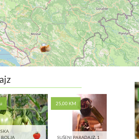
ajz
u
25,00 KM
NSKA
 BOLJA
SUŠENI PARADAJZ, 1