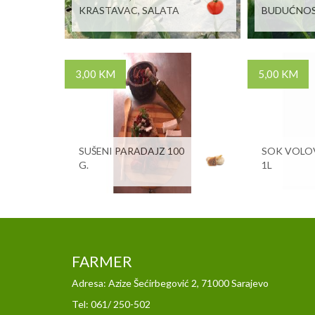
KRASTAVAC, SALATA
BUDUĆNOS
3,00 KM
5,00 KM
SUŠENI PARADAJZ 100
SOK VOLO
G.
1L
FARMER
Adresa: Azize Šećirbegović 2, 71000 Sarajevo
Tel: 061/ 250-502