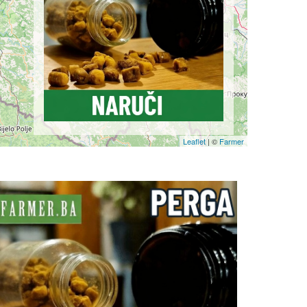
Leaflet
| ©
Farmer