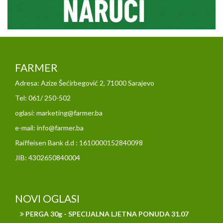
FARMER
Adresa: Azize Šećirbegović 2, 71000 Sarajevo
Tel: 061/ 250-502
oglasi: marketing@farmer.ba
e-mail: info@farmer.ba
Raiffeisen Bank d.d : 1610000152840098
JIB: 4302650840004
NOVI OGLASI
PERGA 30g - SPECIJALNA LJETNA PONUDA 31.07