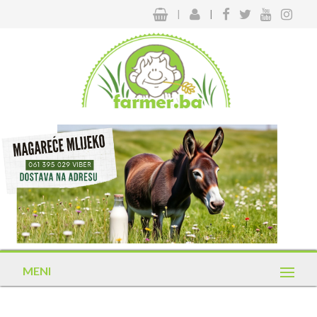
|
|
MENI