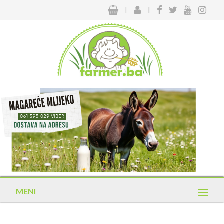
|
|
MENI