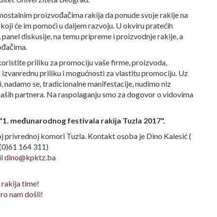
amostalnim proizvođačima rakija da ponude svoje rakije na
koji će im pomoći u daljem razvoju. U okviru pratećih
 panel diskusije, na temu pripreme i proizvodnje rakije, a
ođačima.
ristite priliku za promociju vaše firme, proizvoda,
a izvanrednu priliku i mogućnosti za vlastitu promociju. Uz
 i, nadamo se, tradicionalne manifestacije, nudimo niz
 naših partnera. Na raspolaganju smo za dogovor o vidovima
"1. međunarodnog festivala rakija Tuzla 2017".
j privrednoj komori Tuzla. Kontakt osoba je Dino Kalesić (
(0)61 164 311)
il
dino@kpktz.ba
s rakija time!
o nam došli!