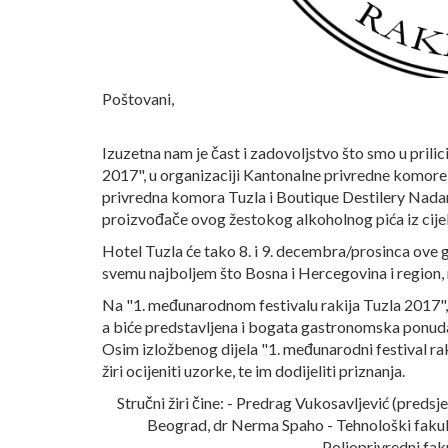
Poštovani,
Izuzetna nam je čast i zadovoljstvo što smo u prilic
2017", u organizaciji Kantonalne privredne komore
privredna komora Tuzla i Boutique Destilery Nadare
proizvođače ovog žestokog alkoholnog pića iz cije
Hotel Tuzla će tako 8. i 9. decembra/prosinca ove 
svemu najboljem što Bosna i Hercegovina i region, nu
Na "1. međunarodnom festivalu rakija Tuzla 2017",
a biće predstavljena i bogata gastronomska ponuda 
Osim izložbenog dijela "1. međunarodni festival rak
žiri ocijeniti uzorke, te im dodijeliti priznanja.
Stručni žiri čine: - Predrag Vukosavljević (preds
Beograd, dr Nerma Spaho - Tehnološki fakulte
Poljoprivredni fak