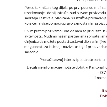
Pored takmičarskog dijela, po prvi put nudimo i s
uzorkovanje i dobiju stručni sud o svom proizvodu, 
sadržaja Festivala, planirana su stručna predavanja,
koja će najviše pomoći upravo samostalnim proizv
Ovim putem pozivamo i vas da nam se pridužite, isko
aktivnosti... Nudimo našim partnerima i prijateljim
činjenicu da možete postati sastavni dio zanimljive
mogućnosti za isticanje naziva, usluga i proizvoda
saradnje.
Pronađite svoj interes i postanite partner
Detaljnije informacije možete dobiti u Kantonalno
+387 
ili na ma
It'
Dobr