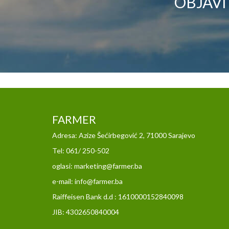
OBJAVI
FARMER
Adresa: Azize Šećirbegović 2, 71000 Sarajevo
Tel: 061/ 250-502
oglasi: marketing@farmer.ba
e-mail: info@farmer.ba
Raiffeisen Bank d.d : 1610000152840098
JIB: 4302650840004