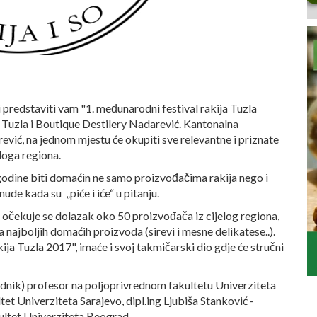
i predstaviti vam "1. međunarodni festival rakija Tuzla
 Tuzla i Boutique Destilery Nadarević. Kantonalna
vić, na jednom mjestu će okupiti sve relevantne i priznate
loga regiona.
godine biti domaćin ne samo proizvođačima rakija nego i
de kada su „piće i iće“ u pitanju.
 očekuje se dolazak oko 50 proizvođača iz cijelog regiona,
najboljih domaćih proizvoda (sirevi i mesne delikatese..).
ija Tuzla 2017", imaće i svoj takmičarski dio gdje će stručni
jednik) profesor na poljoprivrednom fakultetu Univerziteta
t Univerziteta Sarajevo, dipl.ing Ljubiša Stanković -
ultet Univerziteta Beograd.