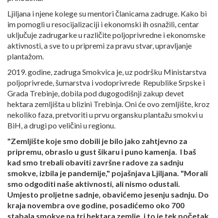
Ljiljana i njene kolege su mentori članicama zadruge. Kako bi
im pomogli u resocijalizaciji i ekonomski ih osnažili, centar
uključuje zadrugarke u različite poljoprivredne i ekonomske
aktivnosti, a sve to u pripremi za pravu stvar, upravljanje
plantažom.
2019. godine, zadruga Smokvica je, uz podršku Ministarstva
poljoprivrede, šumarstva i vodoprivrede Republike Srpske i
Grada Trebinje, dobila pod dugogodišnji zakup devet
hektara zemljišta u blizini Trebinja. Oni će ovo zemljište, kroz
nekoliko faza, pretvoriti u prvu organsku plantažu smokvi u
BiH, a drugi po veličini u regionu.
"Zemljište koje smo dobili je bilo jako zahtjevno za
pripremu, obraslo u gust šikaru i puno kamenja. I baš
kad smo trebali obaviti završne radove za sadnju
smokve, izbila je pandemije," pojašnjava Ljiljana. "Morali
smo odgoditi naše aktivnosti, ali nismo odustali.
Umjesto proljetne sadnje, obavićemo jesenju sadnju. Do
kraja novembra ove godine, posadićemo oko 700
stabala smokve na tri hektara zemlje, i to je tek početak,