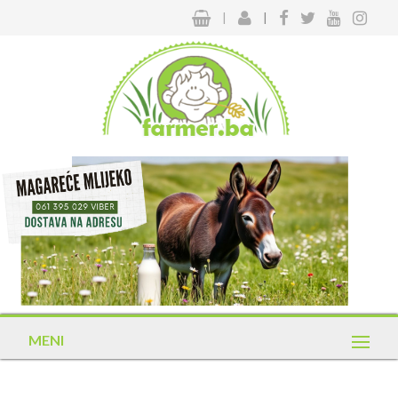
|
|
MENI