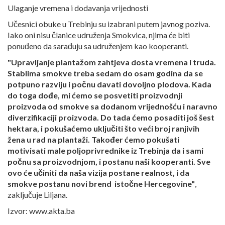
Ulaganje vremena i dodavanja vrijednosti
Učesnici obuke u Trebinju su izabrani putem javnog poziva.
Iako oni nisu članice udruženja Smokvica, njima će biti
ponuđeno da sarađuju sa udruženjem kao kooperanti.
"Upravljanje plantažom zahtjeva dosta vremena i truda.
Stablima smokve treba sedam do osam godina da se
potpuno razviju i počnu davati dovoljno plodova. Kada
do toga dođe, mi ćemo se posvetiti proizvodnji
proizvoda od smokve sa dodanom vrijednošću i naravno
diverzifikaciji proizvoda. Do tada ćemo posaditi još šest
hektara, i pokušaćemo uključiti što veći broj ranjivih
žena u rad na plantaži. Također ćemo pokušati
motivisati male poljoprivrednike iz Trebinja da i sami
počnu sa proizvodnjom, i postanu naši kooperanti. Sve
ovo će učiniti da naša vizija postane realnost, i da
smokve postanu novi brend istočne Hercegovine"
,
zaključuje Liljana.
Izvor: www.akta.ba