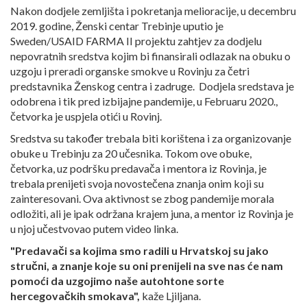
Nakon dodjele zemljišta i pokretanja melioracije, u decembru
2019. godine, Ženski centar Trebinje uputio je
Sweden/USAID FARMA II projektu zahtjev za dodjelu
nepovratnih sredstva kojim bi finansirali odlazak na obuku o
uzgoju i preradi organske smokve u Rovinju za četri
predstavnika Ženskog centra i zadruge. Dodjela sredstava je
odobrena i tik pred izbijajne pandemije, u Februaru 2020.,
četvorka je uspjela otići u Rovinj.
Sredstva su također trebala biti korištena i za organizovanje
obuke u Trebinju za 20 učesnika. Tokom ove obuke,
četvorka, uz podršku predavača i mentora iz Rovinja, je
trebala prenijeti svoja novostečena znanja onim koji su
zainteresovani. Ova aktivnost se zbog pandemije morala
odložiti, ali je ipak održana krajem juna, a mentor iz Rovinja je
u njoj učestvovao putem video linka.
"Predavači sa kojima smo radili u Hrvatskoj su jako
stručni, a znanje koje su oni prenijeli na sve nas će nam
pomoći da uzgojimo naše autohtone sorte
hercegovačkih smokava",
kaže Ljiljana.