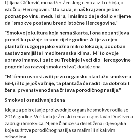
Ljiljana Čičković, menadžer Ženskog centra iz Trebinja, u
istočnoj Hercegovini.
"Do sada je naš kraj zemlje bio
poznat po vinu, medu i siru, i mislimo da je došlo vrijeme
da i smokve postanu brend istočne Hercegovine."
"Smokve je kultura koja nema škarta, i ona ne zahtijeva
preveliku pažnje tokom cijele godine. Ali je za njen
plantažni uzgoj je jako važna mikro lokacija, podoban
sastav zemljišta i mediteranska klima. Mi to ovdje
upravo imamo, i zato su Trebinje i veći dio Hercegovine
pogodni za razvoj smokarstva",
dodaje ona.
"Mi ćemo uspostaviti prvu organsku plantažu smokve u
BiH, i što je još važnije, ta plantaža će raditi za dobrobit
žena, prvenstveno žena žrtava porodičnog nasilja."
Smokve i osnaživanje žena
Ideja za pokretanje proizvodnje organske smokve rodila se
2016. godine. Već tada je Ženski centar uspostavio Društvenu
zadrugu Smokvica. Njene članice su deset žena i djevojaka
koje su žrtve porodičnog nasilja sa malim ili nikakvim
prihodima.