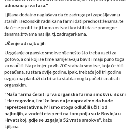
odnosno prva faza."
Ljiljana dodatno naglašava da će zadruga pri zapošljavanju
stalnih i sezonskih radnika na farmi dati prednost ženama, te
da će se profit koji farma ostvari koristiti da se pomogne
ženama žrtvama nasilja, tj. zadrugarkama.
Učenje od najboljih
Uzgajanje organske smokve nije nešto što treba uzeti za
gotovo, a oni koji se time namjeravaju baviti imaju puno toga
za naučiti. Na primjer, prvih 700 stabala smokve, koja će biti
posađena, su stara dvije godine. Ipak, trebaće još tri godine
uzgoja na plantaži da bi se ta stabla mogla početi smatrati
organskim.
"Naša farma će biti prva organska farma smokvi u Bosni
i Hercegovina, i mi želimo da je napravimo da bude
repretzentativna. Mi smo stoga odlučili učiti od
najboljih, a vodeći eksperti na tom polju su iz Rovinja u
Hrvatskoj, gdje se uzgajaju 52 vrste smokve"
, kaže
Ljiljana.