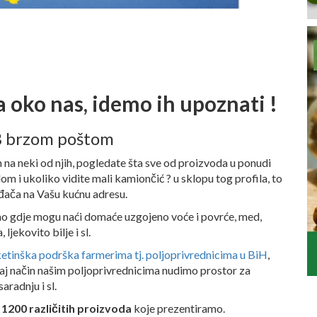
a oko nas, idemo ih upoznati !
2B brzom poštom
 na neki od njih, pogledate šta sve od proizvoda u ponudi
 i ukoliko vidite mali kamiončić ? u sklopu tog profila, to
ođača na Vašu kućnu adresu.
mo gdje mogu naći domaće uzgojeno voće i povrće, med,
ljekovito bilje i sl.
etinška podrška farmerima tj. poljoprivrednicima u BiH
,
taj način našim poljoprivrednicima nudimo prostor za
aradnju i sl.
o
1200 različitih proizvoda
koje prezentiramo.