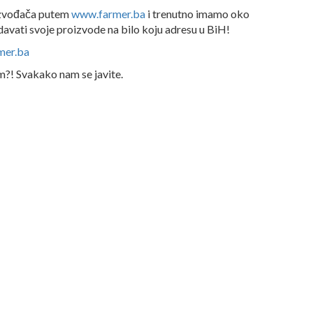
oizvođača putem
www.farmer.ba
i trenutno imamo oko
avati svoje proizvode na bilo koju adresu u BiH!
mer.ba
om?! Svakako nam se javite.