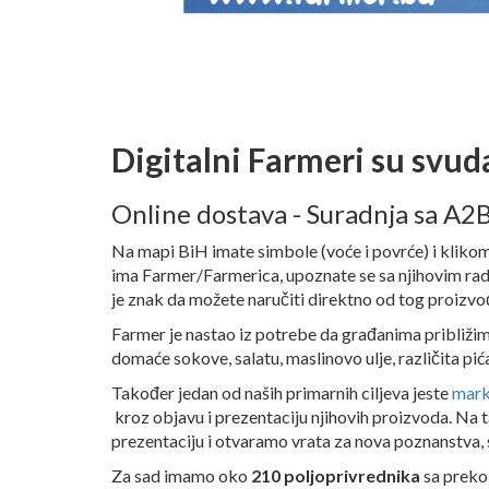
Digitalni Farmeri su svud
Online dostava - Suradnja sa A
Na mapi BiH imate simbole (voće i povrće) i klikom
ima Farmer/Farmerica, upoznate se sa njihovim radom
je znak da možete naručiti direktno od tog proizv
Farmer je nastao iz potrebe da građanima približi
domaće sokove, salatu, maslinovo ulje, različita pića, 
Također jedan od naših primarnih ciljeva jeste
mark
kroz objavu i prezentaciju njihovih proizvoda. Na 
prezentaciju i otvaramo vrata za nova poznanstva, s
Za sad imamo oko
210 poljoprivrednika
sa prek