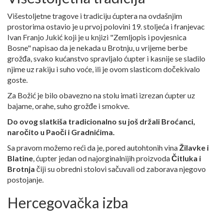
Višestoljetne tragove i tradiciju ćuptera na ovdašnjim
prostorima ostavio je u prvoj polovini 19. stoljeća i franjevac
Ivan Franjo Jukić koji je u knjizi "Zemljopis i povjesnica
Bosne" napisao da je nekada u Brotnju, u vrijeme berbe
grožđa, svako kućanstvo spravljalo ćupter i kasnije se sladilo
njime uz rakiju i suho voće, ili je ovom slasticom dočekivalo
goste.
Za Božić je bilo obavezno na stolu imati izrezan ćupter uz
bajame, orahe, suho grožđe i smokve.
Do ovog slatkiša tradicionalno su još držali Broćanci,
naročito u Paoči i Gradnićima.
Sa pravom možemo reći da je, pored autohtonih vina
Žilavke i
Blatine
, ćupter jedan od najorginalnijih proizvoda
Čitluka i
Brotnja
čiji su obredni stolovi sačuvali od zaborava njegovo
postojanje.
Hercegovačka izba