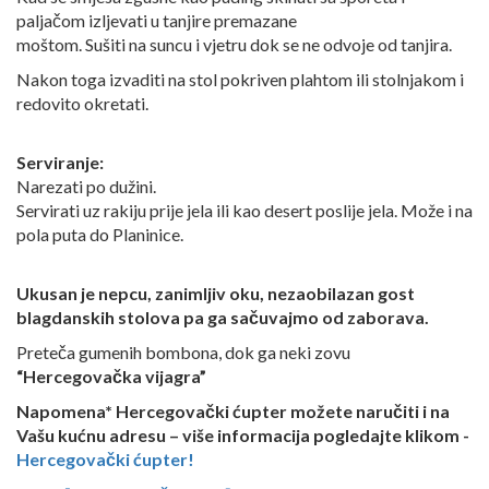
paljačom izljevati u tanjire premazane
moštom. Sušiti na suncu i vjetru dok se ne odvoje od tanjira.
Nakon toga izvaditi na stol pokriven plahtom ili stolnjakom i
redovito okretati.
Serviranje:
Narezati po dužini.
Servirati uz rakiju prije jela ili kao desert poslije jela. Može i na
pola puta do Planinice.
Ukusan je nepcu, zanimljiv oku, nezaobilazan gost
blagdanskih stolova pa ga sačuvajmo od zaborava.
Preteča gumenih bombona, dok ga neki zovu
“Hercegovačka vijagra”
Napomena* Hercegovački ćupter možete naručiti i na
Vašu kućnu adresu – više informacija pogledajte klikom -
Hercegovački ćupter!