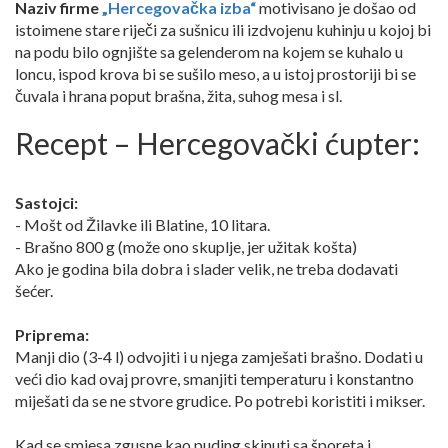
Naziv firme
„Hercegovačka izba“
motivisano je došao od
istoimene stare riječi za sušnicu ili izdvojenu kuhinju u kojoj bi
na podu bilo ognjište sa gelenderom na kojem se kuhalo u
loncu, ispod krova bi se sušilo meso, a u istoj prostoriji bi se
čuvala i hrana poput brašna, žita, suhog mesa i sl.
Recept – Hercegovački ćupter:
Sastojci:
- Mošt od Žilavke ili Blatine, 10 litara.
- Brašno 800 g (može ono skuplje, jer užitak košta)
Ako je godina bila dobra i slader velik, ne treba dodavati
šećer.
Priprema:
Manji dio (3-4 l) odvojiti i u njega zamješati brašno. Dodati u
veći dio kad ovaj provre, smanjiti temperaturu i konstantno
miješati da se ne stvore grudice. Po potrebi koristiti i mikser.
Kad se smjesa zgusne kao puding skinuti sa šporeta i