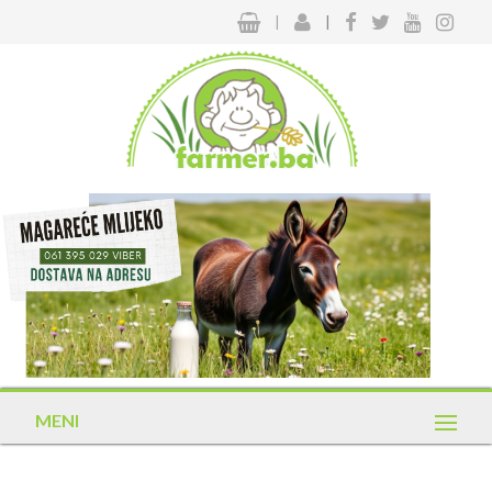
|
|
MENI