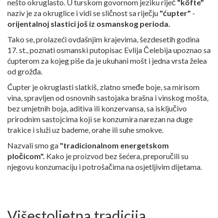
nešto okruglasto. U turskom govornom jeziku riječ
"köfte"
naziv je za okruglice i vidi se sličnost sa riječju
"ćupter"
-
orijentalnoj slastici još iz osmanskog perioda.
Tako se, prolazeći ovdašnjim krajevima, šezdesetih godina
17. st., poznati osmanski putopisac Evlija Čelebija upoznao sa
ćupterom za kojeg piše da je ukuhani mošt i jedna vrsta želea
od grožđa.
Ćupter je okruglasti slatkiš, zlatno smeđe boje, sa mirisom
vina, spravljen od osnovnih sastojaka brašna i vinskog mošta,
bez umjetnih boja, aditiva ili konzervansa, sa isključivo
prirodnim sastojcima koji se konzumira narezan na duge
trakice i služi uz bademe, orahe ili suhe smokve.
Nazvali smo ga
"tradicionalnom energetskom
pločicom".
Kako je proizvod bez šećera, preporučili su
njegovu konzumaciju i potrošačima na osjetljivim dijetama.
Višestoljetna tradicija