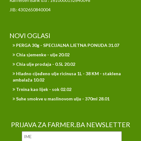
Raiffeisen Bank d.d : 1610000152840098
JIB: 4302650840004
NOVI OGLASI
PERGA 30g - SPECIJALNA LJETNA PONUDA 31.07
Chia sjemenke - ulje 20.02
Chia ulje prodaja - 0.5L 20.02
Hladno cijeđeno ulje ricinusa 1L - 38 KM - staklena
ambalaža 10.02
Trnina kao lijek - sok 02.02
Suhe smokve u maslinovom ulju - 370ml 28.01
PRIJAVA ZA FARMER.BA NEWSLETTER