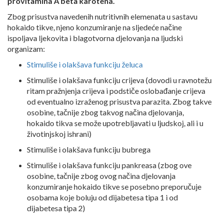
provitamina A beta karotena.
Zbog prisustva navedenih nutritivnih elemenata u sastavu
hokaido tikve, njeno konzumiranje na sljedeće načine
ispoljava ljekovita i blagotvorna djelovanja na ljudski
organizam:
Stimuliše i olakšava funkciju želuca
Stimuliše i olakšava funkciju crijeva (dovodi u ravnotežu
ritam pražnjenja crijeva i podstiče oslobađanje crijeva
od eventualno izraženog prisustva parazita. Zbog takve
osobine, tačnije zbog takvog načina djelovanja,
hokaido tikva se može upotrebljavati u ljudskoj, ali i u
životinjskoj ishrani)
Stimuliše i olakšava funkciju bubrega
Stimuliše i olakšava funkciju pankreasa (zbog ove
osobine, tačnije zbog ovog načina djelovanja
konzumiranje hokaido tikve se posebno preporučuje
osobama koje boluju od dijabetesa tipa 1 i od
dijabetesa tipa 2)