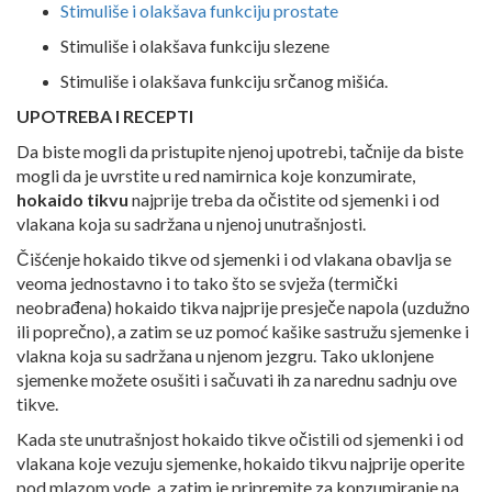
Stimuliše i olakšava funkciju prostate
Stimuliše i olakšava funkciju slezene
Stimuliše i olakšava funkciju srčanog mišića.
UPOTREBA I RECEPTI
Da biste mogli da pristupite njenoj upotrebi, tačnije da biste
mogli da je uvrstite u red namirnica koje konzumirate,
hokaido tikvu
najprije treba da očistite od sjemenki i od
vlakana koja su sadržana u njenoj unutrašnjosti.
Čišćenje hokaido tikve od sjemenki i od vlakana obavlja se
veoma jednostavno i to tako što se svježa (termički
neobrađena) hokaido tikva najprije presječe napola (uzdužno
ili poprečno), a zatim se uz pomoć kašike sastružu sjemenke i
vlakna koja su sadržana u njenom jezgru. Tako uklonjene
sjemenke možete osušiti i sačuvati ih za narednu sadnju ove
tikve.
Kada ste unutrašnjost hokaido tikve očistili od sjemenki i od
vlakana koje vezuju sjemenke, hokaido tikvu najprije operite
pod mlazom vode, a zatim je pripremite za konzumiranje na