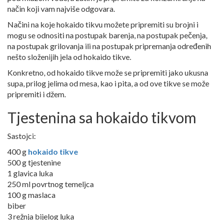
način koji vam najviše odgovara.
Načini na koje hokaido tikvu možete pripremiti su brojni i
mogu se odnositi na postupak barenja, na postupak pečenja,
na postupak grilovanja ili na postupak pripremanja određenih
nešto složenijih jela od hokaido tikve.
Konkretno, od hokaido tikve može se pripremiti jako ukusna
supa, prilog jelima od mesa, kao i pita, a od ove tikve se može
pripremiti i džem.
Tjestenina sa hokaido tikvom
Sastojci:
400 g
hokaido tikve
500 g tjestenine
1 glavica luka
250 ml povrtnog temeljca
100 g maslaca
biber
3 režnja bijelog luka