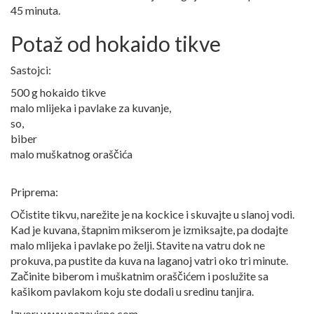
45 minuta.
Potaž od hokaido tikve
Sastojci:
500 g hokaido tikve
malo mlijeka i pavlake za kuvanje,
so,
biber
malo muškatnog oraščića
Priprema:
Očistite tikvu, narežite je na kockice i skuvajte u slanoj vodi.
Kad je kuvana, štapnim mikserom je izmiksajte, pa dodajte
malo mlijeka i pavlake po želji. Stavite na vatru dok ne
prokuva, pa pustite da kuva na laganoj vatri oko tri minute.
Začinite biberom i muškatnim oraščićem i poslužite sa
kašikom pavlakom koju ste dodali u sredinu tanjira.
Izvor: www.nezavisne.com