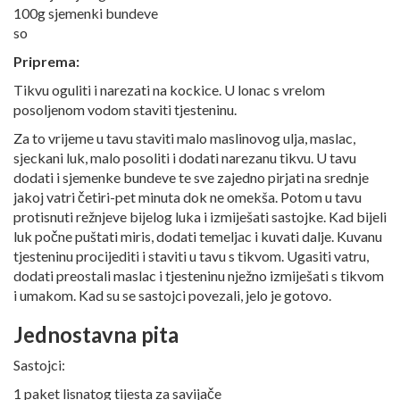
100g sjemenki bundeve
so
Priprema:
Tikvu oguliti i narezati na kockice. U lonac s vrelom
posoljenom vodom staviti tjesteninu.
Za to vrijeme u tavu staviti malo maslinovog ulja, maslac,
sjeckani luk, malo posoliti i dodati narezanu tikvu. U tavu
dodati i sjemenke bundeve te sve zajedno pirjati na srednje
jakoj vatri četiri-pet minuta dok ne omekša. Potom u tavu
protisnuti režnjeve bijelog luka i izmiješati sastojke. Kad bijeli
luk počne puštati miris, dodati temeljac i kuvati dalje. Kuvanu
tjesteninu procijediti i staviti u tavu s tikvom. Ugasiti vatru,
dodati preostali maslac i tjesteninu nježno izmiješati s tikvom
i umakom. Kad su se sastojci povezali, jelo je gotovo.
Jednostavna pita
Sastojci:
1 paket lisnatog tijesta za savijače