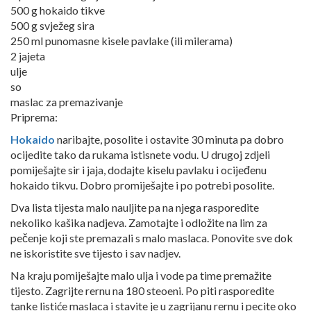
500 g hokaido tikve
500 g svježeg sira
250 ml punomasne kisele pavlake (ili milerama)
2 jajeta
ulje
so
maslac za premazivanje
Priprema:
Hokaido
naribajte, posolite i ostavite 30 minuta pa dobro
ocijedite tako da rukama istisnete vodu. U drugoj zdjeli
pomiješajte sir i jaja, dodajte kiselu pavlaku i ocijeđenu
hokaido tikvu. Dobro promiješajte i po potrebi posolite.
Dva lista tijesta malo nauljite pa na njega rasporedite
nekoliko kašika nadjeva. Zamotajte i odložite na lim za
pečenje koji ste premazali s malo maslaca. Ponovite sve dok
ne iskoristite sve tijesto i sav nadjev.
Na kraju pomiješajte malo ulja i vode pa time premažite
tijesto. Zagrijte rernu na 180 steoeni. Po piti rasporedite
tanke listiće maslaca i stavite je u zagrijanu rernu i pecite oko