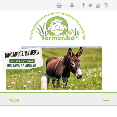
|
|
MENI