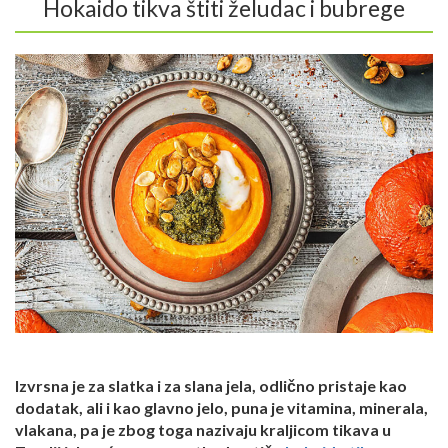
Hokaido tikva štiti želudac i bubrege
Izvrsna je za slatka i za slana jela, odlično pristaje kao
dodatak, ali i kao glavno jelo, puna je vitamina, minerala,
vlakana, pa je zbog toga nazivaju kraljicom tikava u