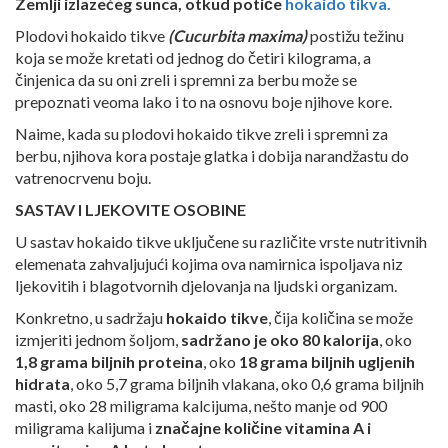
Zemlji izlazećeg sunca, otkud potiče
hokaido tikva.
Plodovi hokaido tikve
(Cucurbita maxima)
postižu težinu
koja se može kretati od jednog do četiri kilograma, a
činjenica da su oni zreli i spremni za berbu može se
prepoznati veoma lako i to na osnovu boje njihove kore.
Naime, kada su plodovi hokaido tikve zreli i spremni za
berbu, njihova kora postaje glatka i dobija narandžastu do
vatrenocrvenu boju.
SASTAV I LJEKOVITE OSOBINE
U sastav hokaido tikve uključene su različite vrste nutritivnih
elemenata zahvaljujući kojima ova namirnica ispoljava niz
ljekovitih i blagotvornih djelovanja na ljudski organizam.
Konkretno, u sadržaju
hokaido tikve
, čija količina se može
izmjeriti jednom šoljom,
sadržano je oko 80 kalorija
, oko
1,8 grama biljnih proteina
, oko
18 grama biljnih ugljenih
hidrata
, oko 5,7 grama biljnih vlakana, oko 0,6 grama biljnih
masti, oko 28 miligrama kalcijuma, nešto manje od 900
miligrama kalijuma i
značajne količine vitamina A i