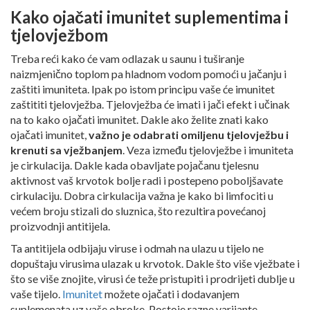
Kako ojačati imunitet suplementima i
tjelovježbom
Treba reći kako će vam odlazak u saunu i tuširanje
naizmjenično toplom pa hladnom vodom pomoći u jačanju i
zaštiti imuniteta. Ipak po istom principu vaše će imunitet
zaštititi tjelovježba. Tjelovježba će imati i jači efekt i učinak
na to kako ojačati imunitet. Dakle ako želite znati kako
ojačati imunitet,
važno je odabrati omiljenu tjelovježbu i
krenuti sa vježbanjem
. Veza između tjelovježbe i imuniteta
je cirkulacija. Dakle kada obavljate pojačanu tjelesnu
aktivnost vaš krvotok bolje radi i postepeno poboljšavate
cirkulaciju. Dobra cirkulacija važna je kako bi limfociti u
većem broju stizali do sluznica, što rezultira povećanoj
proizvodnji antitijela.
Ta antitijela odbijaju viruse i odmah na ulazu u tijelo ne
dopuštaju virusima ulazak u krvotok. Dakle što više vježbate i
što se više znojite, virusi će teže pristupiti i prodrijeti dublje u
vaše tijelo.
Imunitet
možete ojačati i dodavanjem
suplemenata uz vaše obroke. Postoje razne varijante