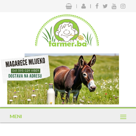
|
|
MENI