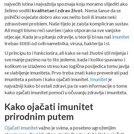
najvećih istina i najvažnija spoznaja koju moramo slijediti ako
želimo voditi
kvalitetan i zdrav život.
Nema šanse da se
psihički osjećate dobro ako vas nešto boli ili imate neki
zdravstveni problem. Naše tijelo je zaista kompliciran sustav.
Ali mogli bismo reći savršen i jako otporan na sve vanjske
utjecaje. Kada je u pitanju zdravlje, u teoriji bi nas naš
imunitet
trebao štititi od svih nametnika, virusa, bakterija i sl.
U principu to i funkcionira, ali kako se naš životni stil mijenja i
sve manje pazimo na to što jedemo, kada i koliko spavamo i
kolikom se izlažemo stresu kao logična posljedica tomu javlja
se slabljenje imuniteta. Prvo treba znati kako prevenirati pad
imuniteta a potom i kako ojačati imunitet.
Imunitet
je
najvažniji kako bi ostali zdravi, pa će vam informacije o tome
kako ojačati imunitet pomoći u očuvanju zdravlja i imuniteta.
Kako ojačati imunitet
prirodnim putem
Ojačati imunitet
važno je svima, a posebno ugroženijim