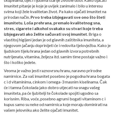
skupinama, djeci i ljudima starije životne dobi. Kako ojačati
imunitet pitanje je koje je uvijek zanimalo i bilo u interesu
svima koji žele kvalitetan život. Pa kako ojačati imunitet na
prirodan način.
Prvo treba izbjegavati sve ono što šteti
imunitetu. Loša prehrana, premalo kvalitetnog sna,
stres, cigarete i alkohol svakako su stvari koje treba
izbjegavati ako želite sačuvati svoj imunitet
. Briga o
vlastitoj higijeni jedan je od glavnih zaštitnika imuniteta, a
njegovom jačanju doprinijeti će i redovita tjelovježba. Kako je
ljudskom tijelu hrana jedan od glavnih izvora potrebnih
nutrijenata, vitamina, željeza itd. samim time postaje važno i
što i koliko jedete.
Veoma je važno jesti raznovrsnu hranu, naravno prirodne
namirnice. Za vaš imunitet posebno je pogodna hrana bogata
c i d vitaminima, cinkom i omega-3 masnim kiselinama. Čak
će i tamna čokolada jako dobro utjecati na snagu vašeg
imuniteta, pa će ljubitelji te čokolade spojiti ugodno sa
korisnim. Riba, voće, posebno agrumi bogati vitaminom c i
kupus samo su neke od namirnica koje moraju dominirati na
vašem jelovniku ako želite ojačati imunitet.