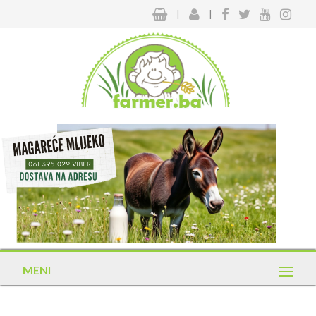
|
|
MENI