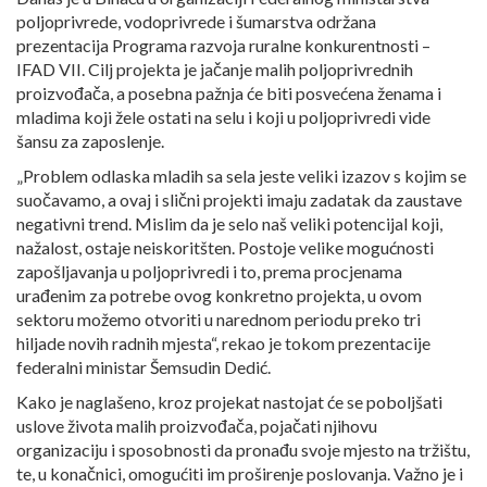
poljoprivrede, vodoprivrede i šumarstva održana
prezentacija Programa razvoja ruralne konkurentnosti –
IFAD VII. Cilj projekta je jačanje malih poljoprivrednih
proizvođača, a posebna pažnja će biti posvećena ženama i
mladima koji žele ostati na selu i koji u poljoprivredi vide
šansu za zaposlenje.
„Problem odlaska mladih sa sela jeste veliki izazov s kojim se
suočavamo, a ovaj i slični projekti imaju zadatak da zaustave
negativni trend. Mislim da je selo naš veliki potencijal koji,
nažalost, ostaje neiskoritšten. Postoje velike mogućnosti
zapošljavanja u poljoprivredi i to, prema procjenama
urađenim za potrebe ovog konkretno projekta, u ovom
sektoru možemo otvoriti u narednom periodu preko tri
hiljade novih radnih mjesta“, rekao je tokom prezentacije
federalni ministar Šemsudin Dedić.
Kako je naglašeno, kroz projekat nastojat će se poboljšati
uslove života malih proizvođača, pojačati njihovu
organizaciju i sposobnosti da pronađu svoje mjesto na tržištu,
te, u konačnici, omogućiti im proširenje poslovanja. Važno je i