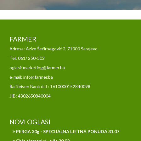
FARMER
Adresa: Azize Šećirbegović 2, 71000 Sarajevo
Tel: 061/ 250-502
oglasi: marketing@farmer.ba
e-mail: info@farmer.ba
Raiffeisen Bank d.d : 1610000152840098
JIB: 4302650840004
NOVI OGLASI
PERGA 30g - SPECIJALNA LJETNA PONUDA 31.07
Chia sjemenke - ulje 20.02