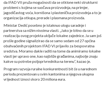
da IFAD VII pruža mogućnosti da se otklone neki strukturni
problemi s kojima se suočava proizvodnja, na primjer,
jagodičastog voća, kornišona i plastenička proizvodnja a to je
organizacija otkupa, prerade i plasmana proizvoda.
Ministar Dedić posebno je istaknuo ulogu saradnje i
partnerstva sa nižim nivoima vlasti. „Jako je bitno da se u
realizaciju ovog projekta uključe lokalne zajednice. Ja sam još
prošle godine signalizirao da se samo sedam od 27 općina
obuhvaćenih projektom IFAD VI prijavilo za bespovratna
sredstva. Moramo dakle raditi na tome da animiramo lokalne
vlasti jer upravo one, kao najbliže građanima, najbolje znaju
kakve su potrebe poljoprivrednika na terenu“, kazao je.
Program razvoja ruralne konkurentnosti bit će u narednom
periodu prezentovan u svim kantonima a njegova ukupna
vrijednost iznosi skoro 20 miliona eura.