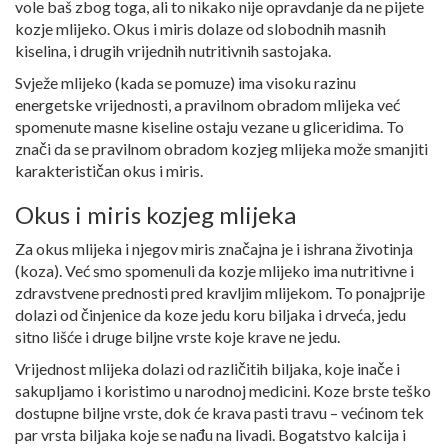
vole baš zbog toga, ali to nikako nije opravdanje da ne pijete
kozje mlijeko. Okus i miris dolaze od slobodnih masnih
kiselina, i drugih vrijednih nutritivnih sastojaka.
Svježe mlijeko (kada se pomuze) ima visoku razinu
energetske vrijednosti, a pravilnom obradom mlijeka već
spomenute masne kiseline ostaju vezane u gliceridima. To
znači da se pravilnom obradom kozjeg mlijeka može smanjiti
karakterističan okus i miris.
Okus i miris kozjeg mlijeka
Za okus mlijeka i njegov miris značajna je i ishrana životinja
(koza). Već smo spomenuli da kozje mlijeko ima nutritivne i
zdravstvene prednosti pred kravljim mlijekom. To ponajprije
dolazi od činjenice da koze jedu koru biljaka i drveća, jedu
sitno lišće i druge biljne vrste koje krave ne jedu.
Vrijednost mlijeka dolazi od različitih biljaka, koje inače i
sakupljamo i koristimo u narodnoj medicini. Koze brste teško
dostupne biljne vrste, dok će krava pasti travu – većinom tek
par vrsta biljaka koje se nađu na livadi. Bogatstvo kalcija i