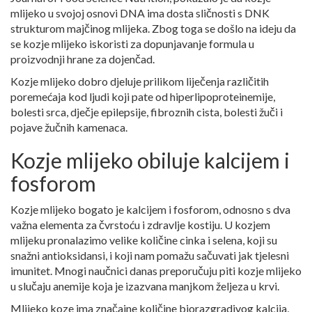
mlijeko u svojoj osnovi DNA ima dosta sličnosti s DNK
strukturom majčinog mlijeka. Zbog toga se došlo na ideju da
se kozje mlijeko iskoristi za dopunjavanje formula u
proizvodnji hrane za dojenčad.
Kozje mlijeko dobro djeluje prilikom liječenja različitih
poremećaja kod ljudi koji pate od hiperlipoproteinemije,
bolesti srca, dječje epilepsije, fibroznih cista, bolesti žuči i
pojave žučnih kamenaca.
Kozje mlijeko obiluje kalcijem i
fosforom
Kozje mlijeko bogato je kalcijem i fosforom, odnosno s dva
važna elementa za čvrstoću i zdravlje kostiju. U kozjem
mlijeku pronalazimo velike količine cinka i selena, koji su
snažni antioksidansi, i koji nam pomažu sačuvati jak tjelesni
imunitet. Mnogi naučnici danas preporučuju piti kozje mlijeko
u slučaju anemije koja je izazvana manjkom željeza u krvi.
Mlijeko koze ima značajne količine biorazgradivog kalcija,