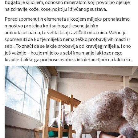
bogato je silicijem, odnosno mineralom koji povoljno djeluje
na zdravlje kože, kose, noktiju i živčanog sustava.
Pored spomenutih elemenata u kozjem mlijeku pronalazimo
mnoštvo proteina koji su bogati esencijalnim
aminokiselinama, te veliki broj različitih vitamina. Važno je
spomenuti da kozje mlijeko nema teško probavljivih masti u
sebi. To znači da se lakše probavlja od kravljeg mlijeka, i ono
još važnije – kozje mlijeko u sebi ima manje laktoze nego
kravlje. Lakše ga podnose osobe s intolerancijom na laktozu.