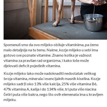
Spomenuli smo da ovo mlijeko obiluje vitaminima, pa ćemo
malo detaljnije na tu temu. Naime, kozje mlijeko u sebi ima
gotovo sve poznate vitamine. Znamo kolika je važnost
vitamina za pravilan rad organizma, i kako loše može
djelovati deficit pojedinih vitamina.
Kozje mlijeko lako može nadoknaditi nedostatak velikog
broja vitamina, minerala i esencijalnih masnih kiselina. Kozje
mlijeko sadrži oko 13% više kalcija, 25% više vitamina B6,
47% vitamina A, kalija i do 134% više, tri puta više niacina
četiri puta više bakra, nego što ovih elemenata ima u kravljem
mlijeku.