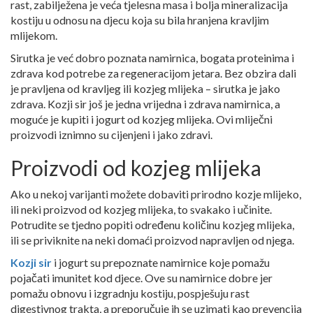
rast, zabilježena je veća tjelesna masa i bolja mineralizacija
kostiju u odnosu na djecu koja su bila hranjena kravljim
mlijekom.
Sirutka je već dobro poznata namirnica, bogata proteinima i
zdrava kod potrebe za regeneracijom jetara. Bez obzira dali
je pravljena od kravljeg ili kozjeg mlijeka – sirutka je jako
zdrava. Kozji sir još je jedna vrijedna i zdrava namirnica, a
moguće je kupiti i jogurt od kozjeg mlijeka. Ovi mliječni
proizvodi iznimno su cijenjeni i jako zdravi.
Proizvodi od kozjeg mlijeka
Ako u nekoj varijanti možete dobaviti prirodno kozje mlijeko,
ili neki proizvod od kozjeg mlijeka, to svakako i učinite.
Potrudite se tjedno popiti određenu količinu kozjeg mlijeka,
ili se priviknite na neki domaći proizvod napravljen od njega.
Kozji sir
i jogurt su prepoznate namirnice koje pomažu
pojačati imunitet kod djece. Ove su namirnice dobre jer
pomažu obnovu i izgradnju kostiju, pospješuju rast
digestivnog trakta, a preporučuje ih se uzimati kao prevencija