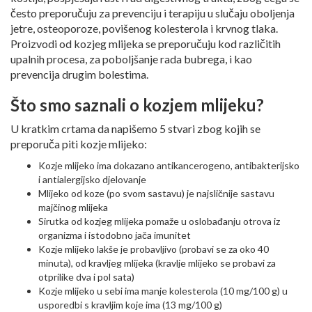
često preporučuju za prevenciju i terapiju u slučaju oboljenja
jetre, osteoporoze, povišenog kolesterola i krvnog tlaka.
Proizvodi od kozjeg mlijeka se preporučuju kod različitih
upalnih procesa, za poboljšanje rada bubrega, i kao
prevencija drugim bolestima.
Što smo saznali o kozjem mlijeku?
U kratkim crtama da napišemo 5 stvari zbog kojih se
preporuča piti kozje mlijeko:
Kozje mlijeko ima dokazano antikancerogeno, antibakterijsko
i antialergijsko djelovanje
Mlijeko od koze (po svom sastavu) je najsličnije sastavu
majčinog mlijeka
Sirutka od kozjeg mlijeka pomaže u oslobađanju otrova iz
organizma i istodobno jača imunitet
Kozje mlijeko lakše je probavljivo (probavi se za oko 40
minuta), od kravljeg mlijeka (kravlje mlijeko se probavi za
otprilike dva i pol sata)
Kozje mlijeko u sebi ima manje kolesterola (10 mg/100 g) u
usporedbi s kravljim koje ima (13 mg/100 g)