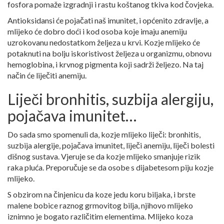
fosfora pomaže izgradnji i rastu koštanog tkiva kod čovjeka.
Antioksidansi će pojačati naš imunitet, i općenito zdravlje, a
mlijeko će dobro doći i kod osoba koje imaju anemiju
uzrokovanu nedostatkom željeza u krvi. Kozje mlijeko će
potaknuti na bolju iskoristivost željeza u organizmu, obnovu
hemoglobina, i krvnog pigmenta koji sadrži željezo. Na taj
način će liječiti anemiju.
Liječi bronhitis, suzbija alergiju,
pojačava imunitet…
Do sada smo spomenuli da, kozje mlijeko liječi: bronhitis,
suzbija alergije, pojačava imunitet, liječi anemiju, liječi bolesti
dišnog sustava. Vjeruje se da kozje mlijeko smanjuje rizik
raka pluća. Preporučuje se da osobe s dijabetesom piju kozje
mlijeko.
S obzirom na činjenicu da koze jedu koru biljaka, i brste
malene bobice raznog grmovitog bilja, njihovo mlijeko
iznimno je bogato različitim elementima. Mlijeko koza