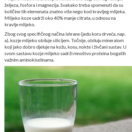
željeza, fosfora i magnezija. Svakako treba spomenuti da su
količine tih elemenata znatno više nego kod kravljeg mlijeka.
Mlijeko koze sadrži oko 40% manje citrata, u odnosu na
kravlje mlijeko.
Zbog svog specifičnog načina ishrane (jedu koru drveća, nap.
a), kozje mlijeko obiluje silicijem. Točnije, obiluju mineralom
koji jako dobro djeluje na kožu, kosu, nokte i živčani sustav. U
svom sastavu kozje mlijeko sadrži mnoštvo proteina bogatih
važnim aminokiselinama.