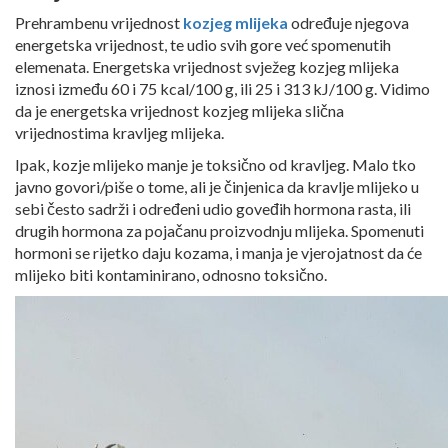
Prehrambenu vrijednost
kozjeg mlijeka
određuje njegova
energetska vrijednost, te udio svih gore već spomenutih
elemenata. Energetska vrijednost svježeg kozjeg mlijeka
iznosi između 60 i 75 kcal/100 g, ili 25 i 313 kJ/100 g. Vidimo
da je energetska vrijednost kozjeg mlijeka slična
vrijednostima kravljeg mlijeka.
Ipak, kozje mlijeko manje je toksično od kravljeg. Malo tko
javno govori/piše o tome, ali je činjenica da kravlje mlijeko u
sebi često sadrži i određeni udio goveđih hormona rasta, ili
drugih hormona za pojačanu proizvodnju mlijeka. Spomenuti
hormoni se rijetko daju kozama, i manja je vjerojatnost da će
mlijeko biti kontaminirano, odnosno toksično.