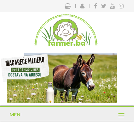
|
|
MENI