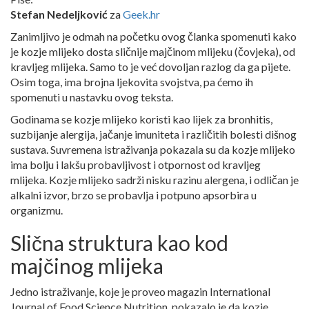
Stefan Nedeljković
za
Geek.hr
Zanimljivo je odmah na početku ovog članka spomenuti kako
je kozje mlijeko dosta sličnije majčinom mlijeku (čovjeka), od
kravljeg mlijeka. Samo to je već dovoljan razlog da ga pijete.
Osim toga, ima brojna ljekovita svojstva, pa ćemo ih
spomenuti u nastavku ovog teksta.
Godinama se kozje mlijeko koristi kao lijek za bronhitis,
suzbijanje alergija, jačanje imuniteta i različitih bolesti dišnog
sustava. Suvremena istraživanja pokazala su da kozje mlijeko
ima bolju i lakšu probavljivost i otpornost od kravljeg
mlijeka. Kozje mlijeko sadrži nisku razinu alergena, i odličan je
alkalni izvor, brzo se probavlja i potpuno apsorbira u
organizmu.
Slična struktura kao kod
majčinog mlijeka
Jedno istraživanje, koje je proveo magazin International
Journal of Food Science Nutrition, pokazalo je da kozje