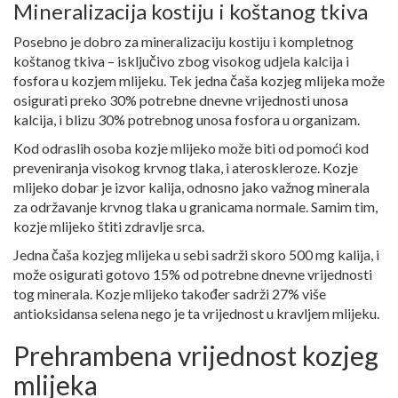
Mineralizacija kostiju i koštanog tkiva
Posebno je dobro za mineralizaciju kostiju i kompletnog
koštanog tkiva – isključivo zbog visokog udjela kalcija i
fosfora u kozjem mlijeku. Tek jedna čaša kozjeg mlijeka može
osigurati preko 30% potrebne dnevne vrijednosti unosa
kalcija, i blizu 30% potrebnog unosa fosfora u organizam.
Kod odraslih osoba kozje mlijeko može biti od pomoći kod
preveniranja visokog krvnog tlaka, i ateroskleroze. Kozje
mlijeko dobar je izvor kalija, odnosno jako važnog minerala
za održavanje krvnog tlaka u granicama normale. Samim tim,
kozje mlijeko štiti zdravlje srca.
Jedna čaša kozjeg mlijeka u sebi sadrži skoro 500 mg kalija, i
može osigurati gotovo 15% od potrebne dnevne vrijednosti
tog minerala. Kozje mlijeko također sadrži 27% više
antioksidansa selena nego je ta vrijednost u kravljem mlijeku.
Prehrambena vrijednost kozjeg
mlijeka