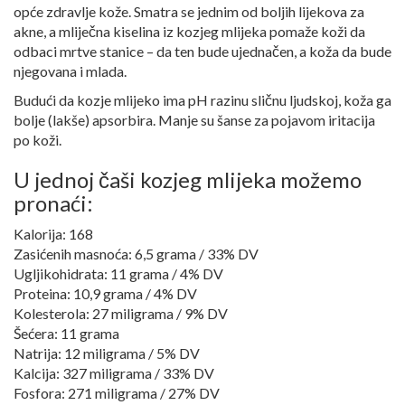
opće zdravlje kože. Smatra se jednim od boljih lijekova za
akne, a mliječna kiselina iz kozjeg mlijeka pomaže koži da
odbaci mrtve stanice – da ten bude ujednačen, a koža da bude
njegovana i mlada.
Budući da kozje mlijeko ima pH razinu sličnu ljudskoj, koža ga
bolje (lakše) apsorbira. Manje su šanse za pojavom iritacija
po koži.
U jednoj čaši kozjeg mlijeka možemo
pronaći:
Kalorija: 168
Zasićenih masnoća: 6,5 grama / 33% DV
Ugljikohidrata: 11 grama / 4% DV
Proteina: 10,9 grama / 4% DV
Kolesterola: 27 miligrama / 9% DV
Šećera: 11 grama
Natrija: 12 miligrama / 5% DV
Kalcija: 327 miligrama / 33% DV
Fosfora: 271 miligrama / 27% DV