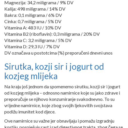
Magnezija: 34,2 miligrama / 9% DV
Kalija: 498 miligrama / 14% DV
Bakra: 0,1 miligrama / 6% DV
Cinka: 0,7 miligrama / 5% DV
Vitamina A: 483 IU / 10% DV
Vitamina B2 (riboflavin): 0,3 miligrama / 20% DV
Vitamina C: 3,2 miligrama / 5% DV
Vitamina D: 29,3 IU / 7% DV
DV označava u postotcima (%) preporučeni dnevni unos
Sirutka, kozji sir i jogurt od
kozjeg mlijeka
Na kraju još jednom da spomenemo sirutku, kozji sir i jogurt
od kozjeg mlijeka – odnosno namirnice koje su jako zdrave i
preporučuje se njihovo konzumiranje svakodnevno. To su
vrijedne namirnice, koje zbog svojih ljekovitih svojstava
podižu imunitet kod djece.
Ove namirnice su važne jer obnavljaju i pomažu izgradnju
kostiju, pospješuju rast i rad digestivnog trakta, zbog čega se