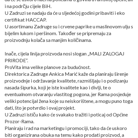
i na podrčju cijele BiH.
U Zadruzi se nadaju da će u sljedećoj godini pribaviti i eko
certifikat HACCAP.
U asortimanu Zadruge su i crvene paprike u maslinovom ulju s
bijelim lukom i peršinom. Također se pripremaju za
proizvodnju kolača sa manjim količinama.
Inače, cijela linija proizvoda nosi slogan „MALI ZALOGAJ
PRIRODE“.
ProVita ima velike planove za budućnost.
Direktorica Zadruge Ankica Marić kaže da planiraju širenje
proizvodnje i održavanje kvalitete, razmišljaju i o podizanju
nasada šipurka, koji je iste kvalitete kao i divlji, te o
eventualnom otvaranju vlastitog pogona, jer Rama posjeduje
veliki potencijal žena koje su neiskorištene, a mogu puno toga
dati, što je potvrdio i ovaj projekt.
U Zadruzi ističu kako će svakako tražiti i poticaj od Općine
Prozor-Rama.
Planiraju i rad na marketingu i promociji, tako da će uskoro
biti organizirana obuka na temu kako prodati proizvod, a