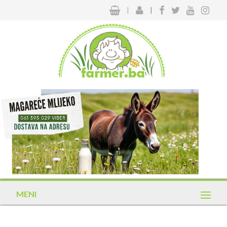
|
|
MENI