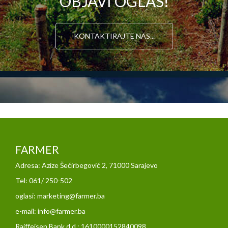
OBJAVI OGLAS!
KONTAKTIRAJTE NAS...
FARMER
Adresa: Azize Šećirbegović 2, 71000 Sarajevo
Tel: 061/ 250-502
oglasi: marketing@farmer.ba
e-mail: info@farmer.ba
Raiffeisen Bank d.d : 1610000152840098