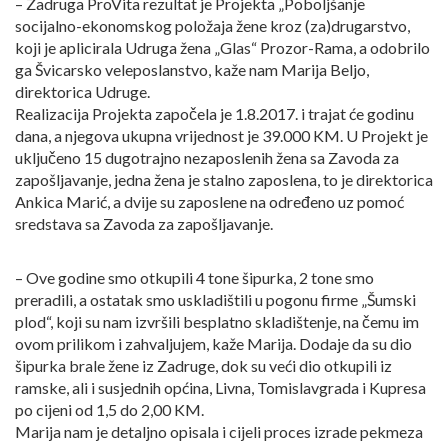
– Zadruga ProVita rezultat je Projekta „Poboljšanje
socijalno-ekonomskog položaja žene kroz (za)drugarstvo,
koji je aplicirala Udruga žena „Glas“ Prozor-Rama, a odobrilo
ga Švicarsko veleposlanstvo, kaže nam Marija Beljo,
direktorica Udruge.
Realizacija Projekta započela je 1.8.2017. i trajat će godinu
dana, a njegova ukupna vrijednost je 39.000 KM. U Projekt je
uključeno 15 dugotrajno nezaposlenih žena sa Zavoda za
zapošljavanje, jedna žena je stalno zaposlena, to je direktorica
Ankica Marić, a dvije su zaposlene na određeno uz pomoć
sredstava sa Zavoda za zapošljavanje.
– Ove godine smo otkupili 4 tone šipurka, 2 tone smo
preradili, a ostatak smo uskladištili u pogonu firme „Šumski
plod“, koji su nam izvršili besplatno skladištenje, na čemu im
ovom prilikom i zahvaljujem, kaže Marija. Dodaje da su dio
šipurka brale žene iz Zadruge, dok su veći dio otkupili iz
ramske, ali i susjednih općina, Livna, Tomislavgrada i Kupresa
po cijeni od 1,5 do 2,00 KM.
Marija nam je detaljno opisala i cijeli proces izrade pekmeza