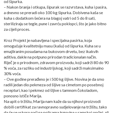
od šipurka.
– Nakon branja i otkupa, šipurak se razvrstava, kuha i pasira,
a dnevno se preradi oko 100 kg šipurka. Dobivena kaša se
kuha s dodatkom šećera na blagoj vatri od 5 do 8 sati,
steriliziraju se tegle, pune i zavrću poklopci, što je jako bitno
za cijeli proces.
Kroz Projekt je nabavljena i specijalna pasirka, koja
omogućuje kvalitetniju masu (kašu) od šipurka. Kuha se u
emajliranim posudama na bukovom drvetu, bez ikakvih
aditiva, dakle na potpuno prirodan tradicionalan način.
Riječ je o prirodnom, zdravom proizvodu, koji sadrži 80 do 90
% voća, za razliku od industrijskog, koji sadrži maksimalno
30% voća.
– Ove godine prerađeno je i 500 kg šljive. Novina je da smo
radili jedan dio pekmeza od šljive sa cimetom po posebnoj
recepturi, kao i pekmez od šljive s tamnom čokoladom,
ponosno ističe Marija.
Na upit o tržištu, Marija nam kaže da su njihovi proizvodi
dobili certifikat za ravnopravno sudjelovanje na tržištu, tako
da će se uskoro naći na policama trgovina u ramskoj općini, ali