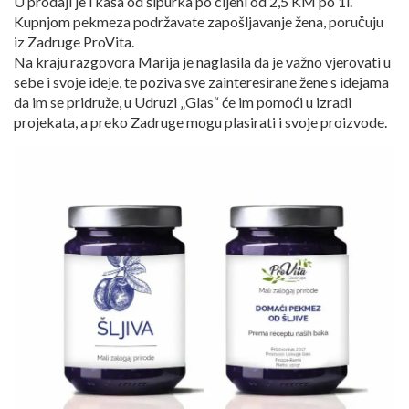
U prodaji je i kaša od šipurka po cijeni od 2,5 KM po 1l.
Kupnjom pekmeza podržavate zapošljavanje žena, poručuju
iz Zadruge ProVita.
Na kraju razgovora Marija je naglasila da je važno vjerovati u
sebe i svoje ideje, te poziva sve zainteresirane žene s idejama
da im se pridruže, u Udruzi „Glas“ će im pomoći u izradi
projekata, a preko Zadruge mogu plasirati i svoje proizvode.