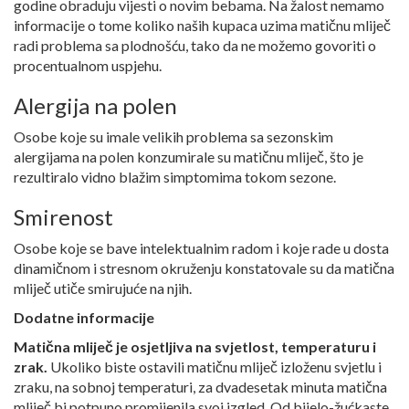
godine obraduju vijesti o novim bebama. Na žalost nemamo
informacije o tome koliko naših kupaca uzima matičnu mliječ
radi problema sa plodnošću, tako da ne možemo govoriti o
procentualnom uspjehu.
Alergija na polen
Osobe koje su imale velikih problema sa sezonskim
alergijama na polen konzumirale su matičnu mliječ, što je
rezultiralo vidno blažim simptomima tokom sezone.
Smirenost
Osobe koje se bave intelektualnim radom i koje rade u dosta
dinamičnom i stresnom okruženju konstatovale su da matična
mliječ utiče smirujuće na njih.
Dodatne informacije
Matična mliječ je osjetljiva na svjetlost, temperaturu i
zrak.
Ukoliko biste ostavili matičnu mliječ izloženu svjetlu i
zraku, na sobnoj temperaturi, za dvadesetak minuta matična
mliječ bi potpuno promijenila svoj izgled. Od bijelo-žućkaste,