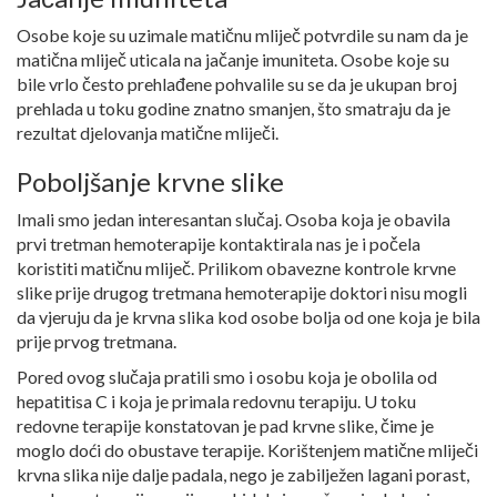
Osobe koje su uzimale matičnu mliječ potvrdile su nam da je
matična mliječ uticala na jačanje imuniteta. Osobe koje su
bile vrlo često prehlađene pohvalile su se da je ukupan broj
prehlada u toku godine znatno smanjen, što smatraju da je
rezultat djelovanja matične mliječi.
Poboljšanje krvne slike
Imali smo jedan interesantan slučaj. Osoba koja je obavila
prvi tretman hemoterapije kontaktirala nas je i počela
koristiti matičnu mliječ. Prilikom obavezne kontrole krvne
slike prije drugog tretmana hemoterapije doktori nisu mogli
da vjeruju da je krvna slika kod osobe bolja od one koja je bila
prije prvog tretmana.
Pored ovog slučaja pratili smo i osobu koja je obolila od
hepatitisa C i koja je primala redovnu terapiju. U toku
redovne terapije konstatovan je pad krvne slike, čime je
moglo doći do obustave terapije. Korištenjem matične mliječi
krvna slika nije dalje padala, nego je zabilježen lagani porast,