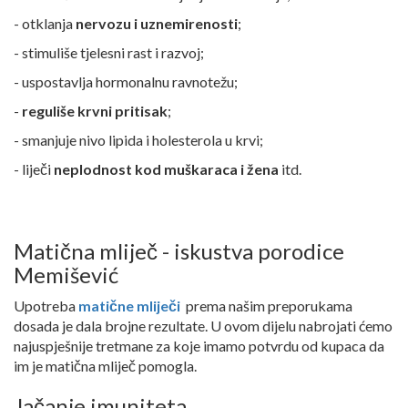
- otklanja
nervozu i uznemirenosti
;
- stimuliše tjelesni rast i razvoj;
- uspostavlja hormonalnu ravnotežu;
-
reguliše krvni pritisak
;
- smanjuje nivo lipida i holesterola u krvi;
- liječi
neplodnost kod muškaraca i žena
itd.
Matična mliječ - iskustva porodice
Memišević
Upotreba
matične mliječ
i
prema našim preporukama
dosada je dala brojne rezultate. U ovom dijelu nabrojati ćemo
najuspješnije tretmane za koje imamo potvrdu od kupaca da
im je matična mliječ pomogla.
Jačanje imuniteta