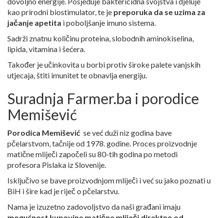
dovoljno energije. Posjeduje baktericidna svojstva i djeluje
kao prirodni biostimulator, te je
preporuka da se uzima za
jačanje apetita
i poboljšanje imuno sistema.
Sadrži znatnu količinu proteina, slobodnih aminokiselina,
lipida, vitamina i šećera.
Također je učinkovita u borbi protiv široke palete vanjskih
utjecaja, štiti imunitet te obnavlja energiju.
Suradnja Farmer.ba i porodice
Memišević
Porodica Memišević
se već duži niz godina bave
pčelarstvom, tačnije od 1978. godine. Proces proizvodnje
matične mliječi započeli su 80-tih godina po metodi
profesora Pislaka iz Slovenije.
Isključivo se bave proizvodnjom mliječi i već su jako poznati u
BiH i šire kad je riječ o pčelarstvu.
Nama je izuzetno zadovoljstvo da naši građani imaju
mogućnost kupovine matične mliječi direktno od