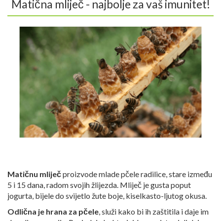
Matična mliječ - najbolje za vaš imunitet!
Matičnu mliječ
proizvode mlade pčele radilice, stare između
5 i 15 dana, radom svojih žlijezda. Mliječ je gusta poput
jogurta, bijele do svijetlo žute boje, kiselkasto-ljutog okusa.
Odlična je hrana za pčele
, služi kako bi ih zaštitila i daje im