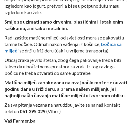
izgledom kao jogurt, pretvorila bi se u potpuno žutu masu,
izgledom kao žele.
Smije se uzimati samo drvenim, plastičnim ili staklenim
kašikama, a nikako metalnim.
Radi zaštite matične mliječi od svjetlosti mora se pakovati u
tamne bočice. Odmah nakon vađenja iz košnice,
bočica sa
mliječi
se drži u frižideru (čak i u vrijeme transporta).
Uticaj zraka je vrlo štetan, zbog čega pakovanje treba biti
takvo da u bočici nema prostora za zrak. Iz tog razloga
bočicu ne treba otvarati do same upotrebe.
Matična mliječ zapakovana na ovaj način može se čuvati
godinu dana u frižideru, a prema našem mišljenju je i
najbolji način čuvanja matične mliječi u izvornom obliku.
Za sva pitanja vezana na narudžbu javite se na naš kontakt
telefon
061 395 029
(Viber)
Vaš Farmer.ba