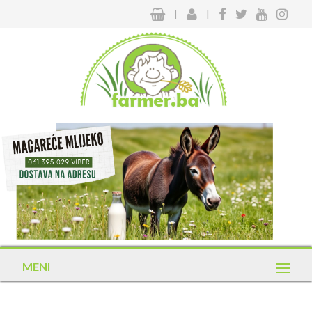
|
|
MENI