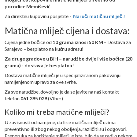
porodice Memišević.
Za direktnu kupovinu posjetite -
Naruči matičnu mliječ !
Matična mliječ cijena i dostava:
Cijena jedne bočice od
10 grama iznosi 50 KM
– Dostava za
Sarajevo – besplatno na kućnu adresu!
Za druge gradove u BiH – narudžbe dvije i više bočica (20
grama) - dostava je besplatna!
Dostava matične mliječi je u specijaliziranom pakovanju
namijenjenom upravo za ove svrhe.
Za sve narudžbe, dovoljno je da se javite na naš kontakt
telefon
061 395 029
(Viber)
Koliko mi treba matične mliječi?
U zavisnosti od namjene, da li se matična mliječ uzima
preventivno ili zbog nekog oboljenja, različiti su i odgovori.
Preporuka za korištenje mliječi je ista, bilo da se radi o nekom