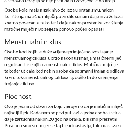
a redovna terapija se nije prekidala i završena je do kraja.
Osobe koje imaju nizak nivo željeza u organizmu, nakon
korištenja matične mliječi potvrdile su nam da je nivo željeza
znatno povećan, a također i da je nakon prestanka korištenja
matične mliječi nivo željeza ponovo počeo opadati.
Menstrualni ciklus
Osobe kod kojih je duže vrijeme primjećeno izostajanje
menstrualnog ciklusa, ubrzo nakon uzimanja matične mliječi
regulisao bi se njihov menstrualni ciklus. Matična mliječ je
također uticala kod nekih osoba da se smanji trajanje odljeva
krvi u toku menstrualnog ciklusa, tj. došlo bi do smanjenja
trajanja ciklusa.
Plodnost
Ovo je jedna od stvari za koju vjerujemo da je matična mliječ
najbolji lijek. Kada nam se prvi put javila jedna osoba i rekla
da je zartudnila nakon 20 godina braka, bili smo presretni!
Posebno smo sretni jer se taj trend nastavlja, tako nas svake