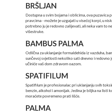
BRŠLJAN
Dostupna u svim bojama i oblicima, ova puzavica p
pravcima - možete je uzgajati u visećoj korpi, u nis
potrebno ju je redovno zalijevati, ali neka vam to n
višestruke.
BAMBUS PALMA
Odlična za uklanjanje formaldehida iz vazduha, bam
sunčevoj svjetlosti nekoliko sati dnevno i redovno 
učiniće vaš dom zdravom oazom.
SPATIFILUM
Spatifilum je profesionalac pri uklanjanju svih toksin
benzin, alkohol i amonijak. Jedina je biljka na listi 
moraćete povremeno prati lišće.
PALMA