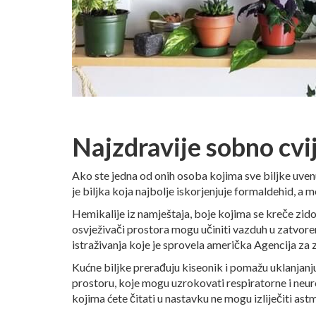
Najzdravije sobno cvi
Ako ste jedna od onih osoba kojima sve biljke uvenu
je biljka koja najbolje iskorjenjuje formaldehid, a m
Hemikalije iz namještaja, boje kojima se kreče zidov
osvježivači prostora mogu učiniti vazduh u zatvore
istraživanja koje je sprovela američka Agencija za z
Kućne biljke prerađuju kiseonik i pomažu uklanjan
prostoru, koje mogu uzrokovati respiratorne i neuro
kojima ćete čitati u nastavku ne mogu izliječiti as