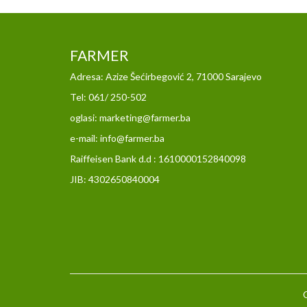
FARMER
Adresa: Azize Šećirbegović 2, 71000 Sarajevo
Tel: 061/ 250-502
oglasi: marketing@farmer.ba
e-mail: info@farmer.ba
Raiffeisen Bank d.d : 1610000152840098
JIB: 4302650840004
C