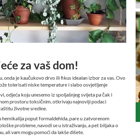
jeće za vaš dom!
, onda je kaučukovo drvo ili fikus idealan izbor za vas. Ovo
ože tolerisati niske temperature i slabo osvjetljenje
i, odjeća koju unesemo iz spoljašnjeg svijeta pa čak i
nom prostoru toksičnim, otkrivaju najnoviji podaci
aštitu životne sredine.
ju hemikalija poput formaldehida, pare u zatvorenom
loške probleme, navodi se u istraživanju, a pet biljaka o
tmu, ali vam mogu pomoći da lakše dišete.