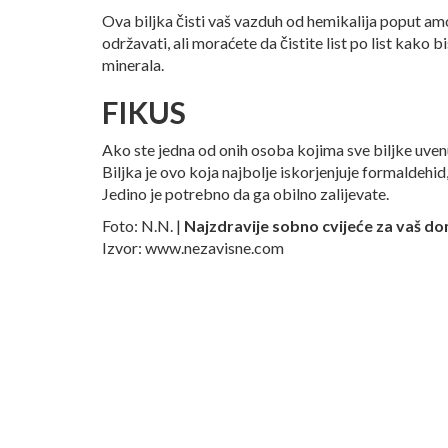
Ova biljka čisti vaš vazduh od hemikalija poput amon
održavati, ali moraćete da čistite list po list kako b
minerala.
FIKUS
Ako ste jedna od onih osoba kojima sve biljke uvenu
Biljka je ovo koja najbolje iskorjenjuje formaldehid,
Jedino je potrebno da ga obilno zalijevate.
Foto: N.N. |
Najzdravije sobno cvijeće za vaš d
Izvor: www.nezavisne.com