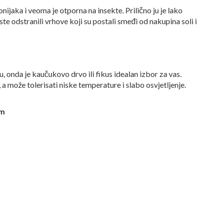
ijaka i veoma je otporna na insekte. Prilično ju je lako
iste odstranili vrhove koji su postali smeđi od nakupina soli i
, onda je kaučukovo drvo ili fikus idealan izbor za vas.
 a može tolerisati niske temperature i slabo osvjetljenje.
om