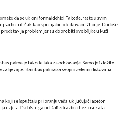
omaže da se ukloni formaldehid. Takođe, raste u svim
koj sadnici ili čak kao specijalno oblikovano žbunje. Doduše,
e predstavlja problem jer su dobrobiti ove biljke u kući
bus palma je takođe laka za održavanje. Samo je izložite
je zalijevajte. Bambus palma sa svojim zelenim listovima
a koji se ispuštaju pri pranju veša, uključujući aceton,
koja cvjeta. Da biste ga održali zdravim i bez insekata,