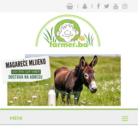
|
|
MENI