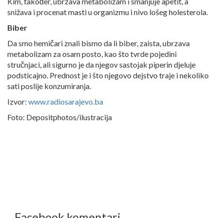
Kim, također, ubrzava metabolizam i smanjuje apetit, a
snižava i procenat masti u organizmu i nivo lošeg holesterola.
Biber
Da smo hemičari znali bismo da li biber, zaista, ubrzava
metabolizam za osam posto, kao što tvrde pojedini
stručnjaci, ali sigurno je da njegov sastojak piperin djeluje
podsticajno. Prednost je i što njegovo dejstvo traje i nekoliko
sati poslije konzumiranja.
Izvor:
www.radiosarajevo.ba
Foto: Depositphotos/ilustracija
Facebook komentari