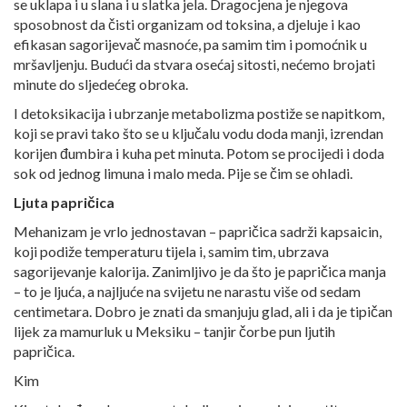
se uklapa i u slana i u slatka jela. Dragocjena je njegova
sposobnost da čisti organizam od toksina, a djeluje i kao
efikasan sagorijevač masnoće, pa samim tim i pomoćnik u
mršavljenju. Budući da stvara osećaj sitosti, nećemo brojati
minute do sljedećeg obroka.
I detoksikacija i ubrzanje metabolizma postiže se napitkom,
koji se pravi tako što se u ključalu vodu doda manji, izrendan
korijen đumbira i kuha pet minuta. Potom se procijedi i doda
sok od jednog limuna i malo meda. Pije se čim se ohladi.
Ljuta papričica
Mehanizam je vrlo jednostavan – papričica sadrži kapsaicin,
koji podiže temperaturu tijela i, samim tim, ubrzava
sagorijevanje kalorija. Zanimljivo je da što je papričica manja
– to je ljuća, a najljuće na svijetu ne narastu više od sedam
centimetara. Dobro je znati da smanjuju glad, ali i da je tipičan
lijek za mamurluk u Meksiku – tanjir čorbe pun ljutih
papričica.
Kim