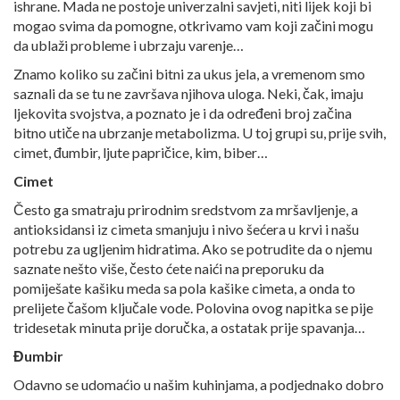
ishrane. Mada ne postoje univerzalni savjeti, niti lijek koji bi
mogao svima da pomogne, otkrivamo vam koji začini mogu
da ublaži probleme i ubrzaju varenje…
Znamo koliko su začini bitni za ukus jela, a vremenom smo
saznali da se tu ne završava njihova uloga. Neki, čak, imaju
ljekovita svojstva, a poznato je i da određeni broj začina
bitno utiče na ubrzanje metabolizma. U toj grupi su, prije svih,
cimet, đumbir, ljute papričice, kim, biber…
Cimet
Često ga smatraju prirodnim sredstvom za mršavljenje, a
antioksidansi iz cimeta smanjuju i nivo šećera u krvi i našu
potrebu za ugljenim hidratima. Ako se potrudite da o njemu
saznate nešto više, često ćete naići na preporuku da
pomiješate kašiku meda sa pola kašike cimeta, a onda to
prelijete čašom ključale vode. Polovina ovog napitka se pije
tridesetak minuta prije doručka, a ostatak prije spavanja…
Đumbir
Odavno se udomaćio u našim kuhinjama, a podjednako dobro