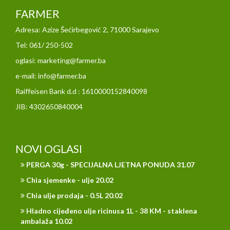
FARMER
Adresa: Azize Šećirbegović 2, 71000 Sarajevo
Tel: 061/ 250-502
oglasi: marketing@farmer.ba
e-mail: info@farmer.ba
Raiffeisen Bank d.d : 1610000152840098
JIB: 4302650840004
NOVI OGLASI
PERGA 30g - SPECIJALNA LJETNA PONUDA 31.07
Chia sjemenke - ulje 20.02
Chia ulje prodaja - 0.5L 20.02
Hladno cijeđeno ulje ricinusa 1L - 38 KM - staklena
ambalaža 10.02