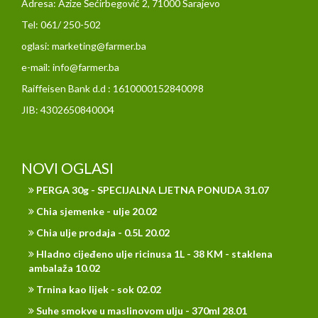
Adresa: Azize Šećirbegović 2, 71000 Sarajevo
Tel: 061/ 250-502
oglasi: marketing@farmer.ba
e-mail: info@farmer.ba
Raiffeisen Bank d.d : 1610000152840098
JIB: 4302650840004
NOVI OGLASI
PERGA 30g - SPECIJALNA LJETNA PONUDA 31.07
Chia sjemenke - ulje 20.02
Chia ulje prodaja - 0.5L 20.02
Hladno cijeđeno ulje ricinusa 1L - 38 KM - staklena
ambalaža 10.02
Trnina kao lijek - sok 02.02
Suhe smokve u maslinovom ulju - 370ml 28.01