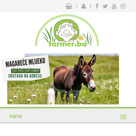
|
|
MENI