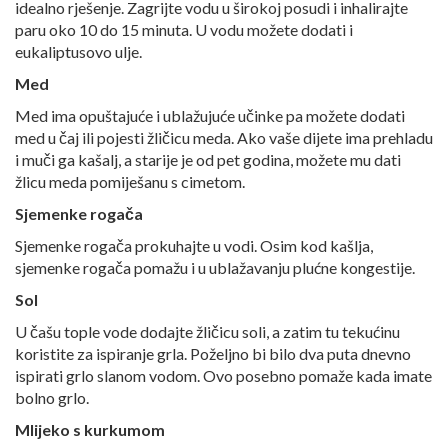
idealno rješenje. Zagrijte vodu u širokoj posudi i inhalirajte
paru oko 10 do 15 minuta. U vodu možete dodati i
eukaliptusovo ulje.
Med
Med ima opuštajuće i ublažujuće učinke pa možete dodati
med u čaj ili pojesti žličicu meda. Ako vaše dijete ima prehladu
i muči ga kašalj, a starije je od pet godina, možete mu dati
žlicu meda pomiješanu s cimetom.
Sjemenke rogača
Sjemenke rogača prokuhajte u vodi. Osim kod kašlja,
sjemenke rogača pomažu i u ublažavanju plućne kongestije.
Sol
U čašu tople vode dodajte žličicu soli, a zatim tu tekućinu
koristite za ispiranje grla. Poželjno bi bilo dva puta dnevno
ispirati grlo slanom vodom. Ovo posebno pomaže kada imate
bolno grlo.
Mlijeko s kurkumom