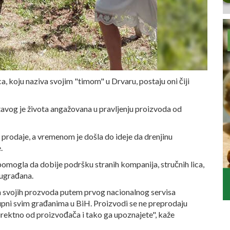
, koju naziva svojim "timom" u Drvaru, postaju oni čiji
itavog je života angažovana u pravljenju proizvoda od
 prodaje, a vremenom je došla do ideje da drenjinu
e.
 pomogla da dobije podršku stranih kompanija, stručnih lica,
 sugrađana.
 svojih prozvoda putem prvog nacionalnog servisa
stupni svim građanima u BiH. Proizvodi se ne preprodaju
rektno od proizvođača i tako ga upoznajete", kaže