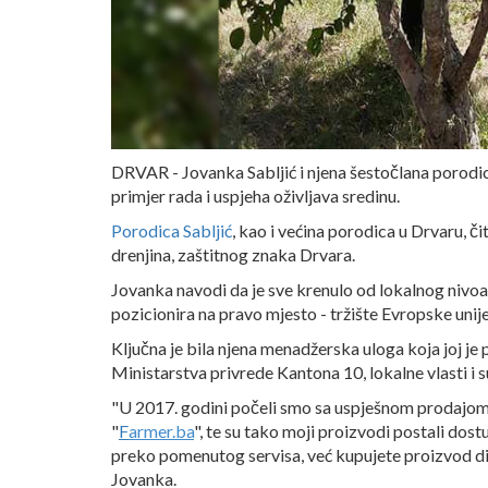
DRVAR - Jovanka Sabljić i njena šestočlana porodica
primjer rada i uspjeha oživljava sredinu.
Porodica Sabljić
, kao i većina porodica u Drvaru, č
drenjina, zaštitnog znaka Drvara.
Jovanka navodi da je sve krenulo od lokalnog nivoa
pozicionira na pravo mjesto - tržište Evropske unij
Ključna je bila njena menadžerska uloga koja joj je
Ministarstva privrede Kantona 10, lokalne vlasti i
"U 2017. godini počeli smo sa uspješnom prodajom
"
F
armer.ba
", te su tako moji proizvodi postali do
preko pomenutog servisa, već kupujete proizvod di
Jovanka.