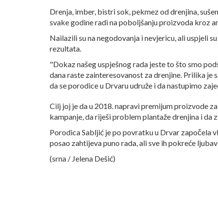
Drenja, imber, bistri sok, pekmez od drenjina, suše
svake godine radi na poboljšanju proizvoda kroz an
Nailazili su na negodovanja i nevjericu, ali uspjeli s
rezultata.
"Dokaz našeg uspješnog rada jeste to što smo podst
dana raste zainteresovanost za drenjine. Prilika je 
da se porodice u Drvaru udruže i da nastupimo zaj
Cilj joj je da u 2018. napravi premijum proizvode 
kampanje, da riješi problem plantaže drenjina i da z
Porodica Sabljić je po povratku u Drvar započela v
posao zahtijeva puno rada, ali sve ih pokreće ljubav
(srna / Jelena Dešić)