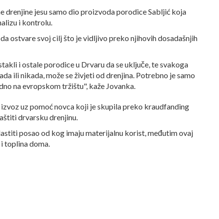
ne drenjine jesu samo dio proizvoda porodice Sabljić koja
alizu i kontrolu.
u da ostvare svoj cilj što je vidljivo preko njihovih dosadašnjih
akli i ostale porodice u Drvaru da se uključe, te svakoga
sada ili nikada, može se živjeti od drenjina. Potrebno je samo
edno na evropskom tržištu", kaže Jovanka.
za izvoz uz pomoć novca koji je skupila preko kraudfanding
aštiti drvarsku drenjinu.
lastiti posao od kog imaju materijalnu korist, međutim ovaj
 i toplina doma.