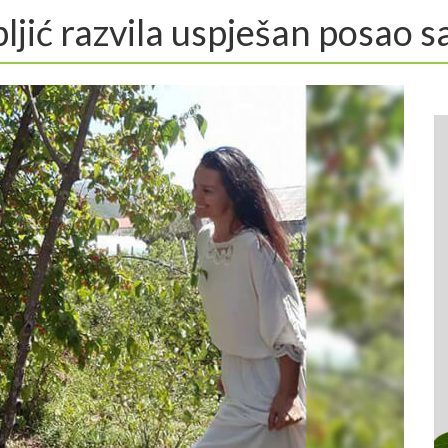
ljić razvila uspješan posao 