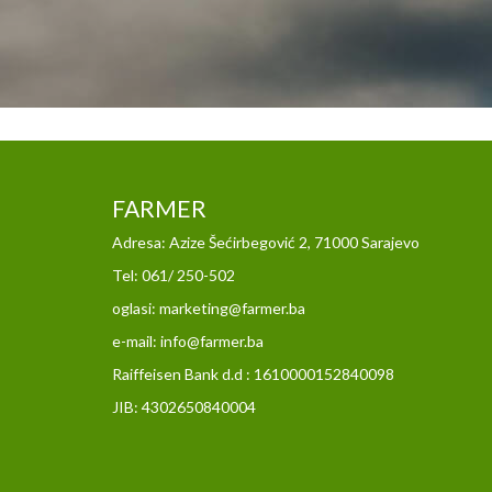
FARMER
Adresa: Azize Šećirbegović 2, 71000 Sarajevo
Tel: 061/ 250-502
oglasi: marketing@farmer.ba
e-mail: info@farmer.ba
Raiffeisen Bank d.d : 1610000152840098
JIB: 4302650840004