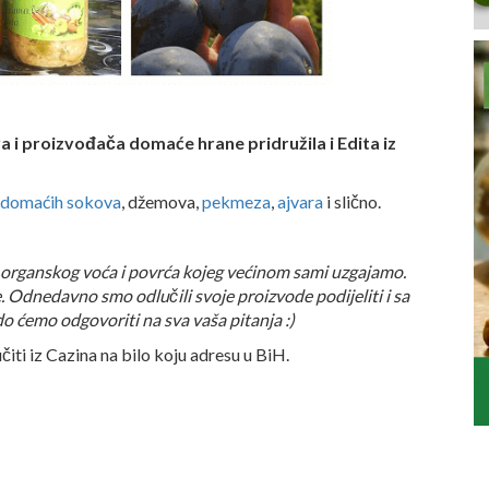
a i proizvođača domaće hrane pridružila i Edita iz
domaćih sokova
, džemova,
pekmeza
,
ajvara
i slično.
organskog voća i povrća kojeg većinom sami uzgajamo.
je. Odnedavno smo odlučili svoje proizvode podijeliti i sa
ado ćemo odgovoriti na sva vaša pitanja :)
učiti iz Cazina na bilo koju adresu u BiH.