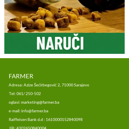
FARMER
Adresa: Azize Šećirbegović 2, 71000 Sarajevo
Tel: 061/ 250-502
oglasi: marketing@farmer.ba
e-mail: info@farmer.ba
Raiffeisen Bank d.d : 1610000152840098
JIB: 4302650840004