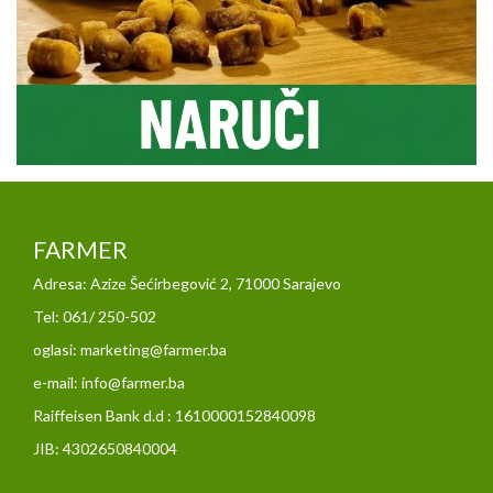
FARMER
Adresa: Azize Šećirbegović 2, 71000 Sarajevo
Tel: 061/ 250-502
oglasi: marketing@farmer.ba
e-mail: info@farmer.ba
Raiffeisen Bank d.d : 1610000152840098
JIB: 4302650840004