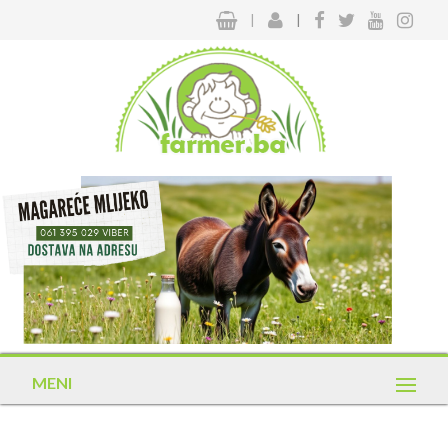
|
|
MENI