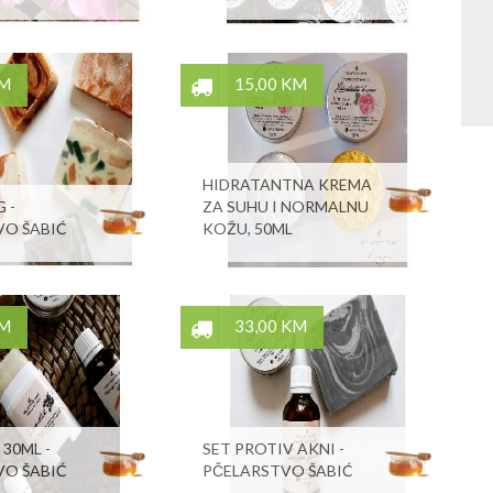
KM
15,00 KM
HIDRATANTNA KREMA
 -
ZA SUHU I NORMALNU
VO ŠABIĆ
KOŽU, 50ML
KM
33,00 KM
 30ML -
SET PROTIV AKNI -
VO ŠABIĆ
PČELARSTVO ŠABIĆ