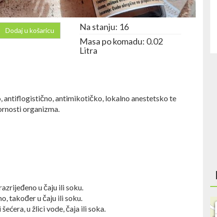
Na stanju: 16
Dodaj u košaricu
Masa po komadu: 0.02
Litra
 antiflogistično, antimikotičko, lokalno anestetsko te
ornosti organizma.
zrijeđeno u čaju ili soku.
, također u čaju ili soku.
ćera, u žlici vode, čaja ili soka.