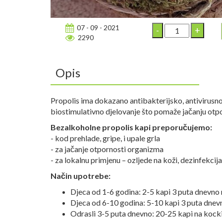
07 - 09 - 2021
2290
Opis
Propolis ima dokazano antibakterijsko, antivirusno,
biostimulativno djelovanje što pomaže jačanju otp
Bezalkoholne propolis kapi preporučujemo:
- kod prehlade, gripe, i upale grla
- za jačanje otpornosti organizma
- za lokalnu primjenu – ozljede na koži, dezinfekcija
Način upotrebe:
Djeca od 1-6 godina: 2-5 kapi 3 puta dnevno ra
Djeca od 6-10 godina: 5-10 kapi 3 puta dnevno
Odrasli 3-5 puta dnevno: 20-25 kapi na kocki še