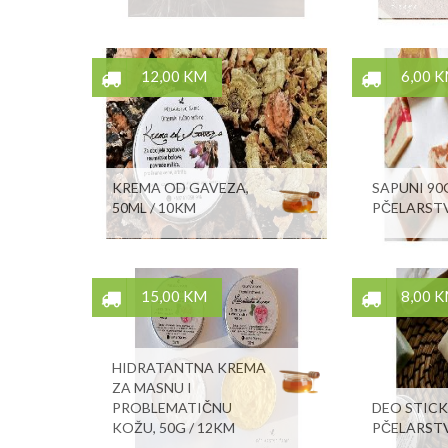
12,00 KM
6,00 
KREMA OD GAVEZA,
SAPUNI 90G
50ML / 10KM
PČELARST
15,00 KM
8,00 
HIDRATANTNA KREMA
ZA MASNU I
PROBLEMATIČNU
DEO STICK
KOŽU, 50G / 12KM
PČELARST