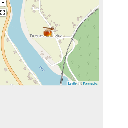
-
Leaflet
| ©
Farmer.ba