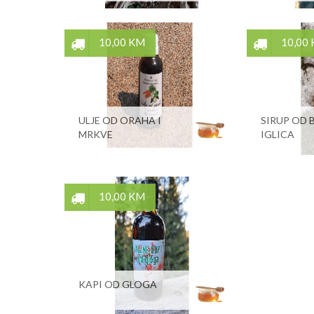
10,00 KM
10,00
ULJE OD ORAHA I
SIRUP OD
MRKVE
IGLICA
10,00 KM
KAPI OD GLOGA