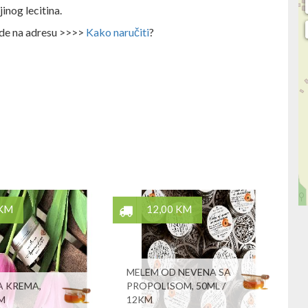
inog lecitina.
ode na adresu >>>>
Kako naručiti
?
 KM
12,00 KM
MELEM OD NEVENA SA
 KREMA,
PROPOLISOM, 50ML /
KM
12KM