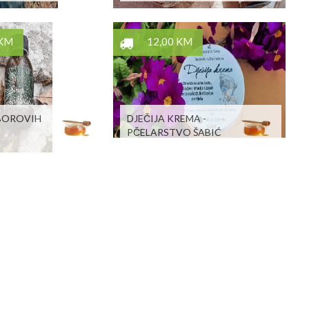
 KM
12,00 KM
 BOROVIH
DJEČIJA KREMA -
PČELARSTVO ŠABIĆ