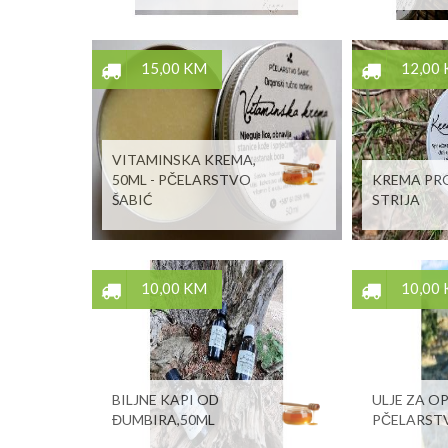
15,00 KM
12,00
VITAMINSKA KREMA,
50ML - PČELARSTVO
KREMA PR
ŠABIĆ
STRIJA
10,00 KM
10,00
BILJNE KAPI OD
ULJE ZA O
ĐUMBIRA,50ML
PČELARST