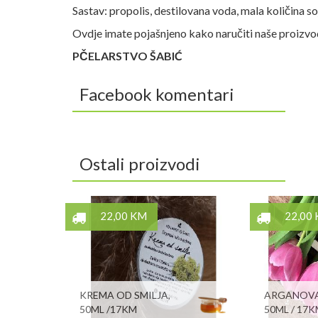
Sastav: propolis, destilovana voda, mala količina soj
Ovdje imate pojašnjeno kako naručiti naše proizv
PČELARSTVO ŠABIĆ
Facebook komentari
Ostali proizvodi
22,00 KM
22,00
KREMA OD SMILJA,
ARGANOVA
50ML /17KM
50ML / 17