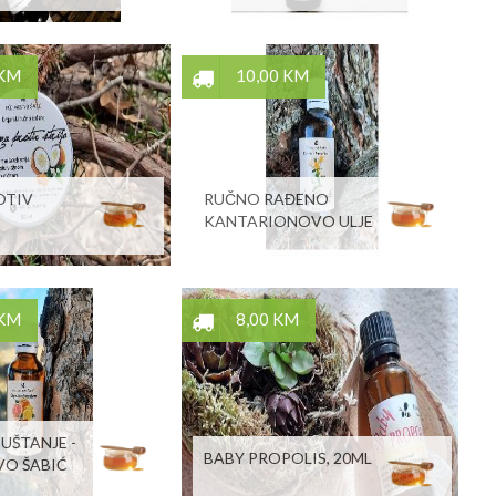
 KM
10,00 KM
OTIV
RUČNO RAĐENO
KANTARIONOVO ULJE
 KM
8,00 KM
PUŠTANJE -
BABY PROPOLIS, 20ML
VO ŠABIĆ