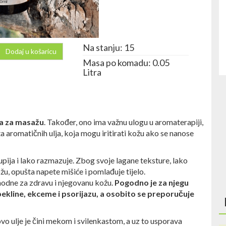
Na stanju: 15
Dodaj u košaricu
Masa po komadu: 0.05
Litra
ja za masažu
. Također, ono ima važnu ulogu u aromaterapiji,
ta aromatičnih ulja, koja mogu iritirati kožu ako se nanose
 upija i lako razmazuje. Zbog svoje lagane teksture, lako
ožu, opušta napete mišiće i pomlađuje tijelo.
odne za zdravu i njegovanu kožu.
Pogodno je za njegu
pekline, ekceme i psorijazu, a osobito se preporučuje
ovo ulje je čini mekom i svilenkastom, a uz to usporava