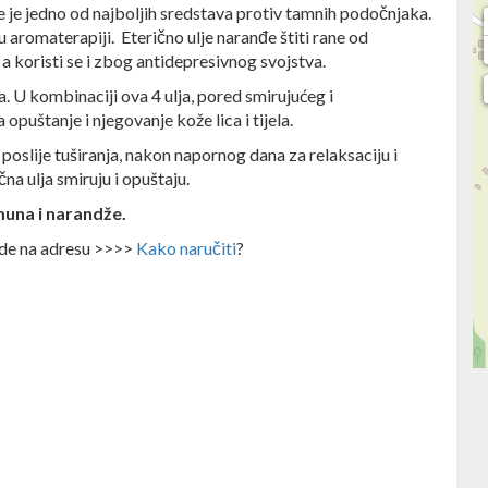
e je jedno od najboljih sredstava protiv tamnih podočnjaka.
u aromaterapiji. Eterično ulje naranđe štiti rane od
, a koristi se i zbog antidepresivnog svojstva.
ta. U kombinaciji ova 4 ulja, pored smirujućeg i
opuštanje i njegovanje kože lica i tijela.
poslije tuširanja, nakon napornog dana za relaksaciju i
na ulja smiruju i opuštaju.
imuna i narandže.
ode na adresu >>>>
Kako naručiti
?