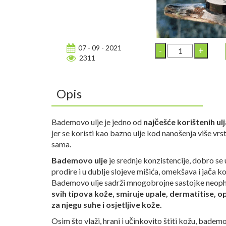
07 - 09 - 2021
2311
Opis
Bademovo ulje je jedno od
najčešće korištenih ul
jer se koristi kao bazno ulje kod nanošenja više vrs
sama.
Bademovo ulje
je srednje konzistencije, dobro se
prodire i u dublje slojeve mišića, omekšava i jača k
Bademovo ulje sadrži mnogobrojne sastojke neoph
svih tipova kože, smiruje upale, dermatitise, o
za njegu suhe i osjetljive kože.
Osim što vlaži, hrani i učinkovito štiti kožu, badem