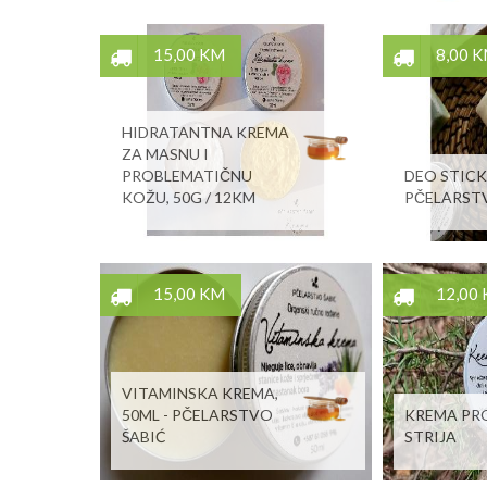
15,00 KM
8,00 
HIDRATANTNA KREMA
ZA MASNU I
PROBLEMATIČNU
DEO STICK
KOŽU, 50G / 12KM
PČELARST
15,00 KM
12,00
VITAMINSKA KREMA,
50ML - PČELARSTVO
KREMA PR
ŠABIĆ
STRIJA