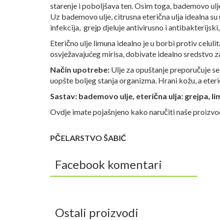
starenje i poboljšava ten. Osim toga, bademovo ulj
Uz bademovo ulje, citrusna eterična ulja idealna su 
infekcija, grejp djeluje antivirusno i antibakterijski
Eterično ulje limuna idealno je u borbi protiv celuli
osvježavajućeg mirisa, dobivate idealno sredstvo za 
Način upotrebe:
Ulje za opuštanje preporučuje se 
uopšte boljeg stanja organizma. Hrani kožu, a eterič
Sastav: bademovo ulje, eterična ulja: grejpa, l
Ovdje imate pojašnjeno kako naručiti naše proizv
PČELARSTVO ŠABIĆ
Facebook komentari
Ostali proizvodi