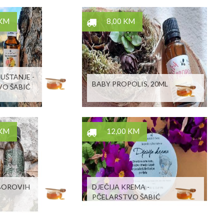
 KM
8,00 KM
PUŠTANJE -
BABY PROPOLIS, 20ML
VO ŠABIĆ
 KM
12,00 KM
 BOROVIH
DJEČIJA KREMA -
PČELARSTVO ŠABIĆ