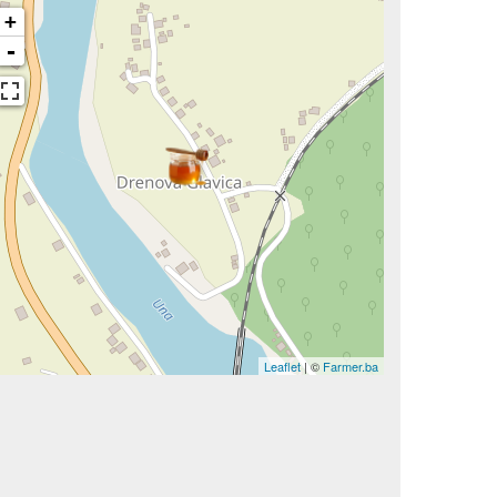
+
-
Leaflet
| ©
Farmer.ba