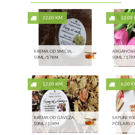
22,00 KM
22,00
KREMA OD SMILJA,
ARGANOVA
50ML /17KM
50ML / 17
12,00 KM
6,00 
KREMA OD GAVEZA,
SAPUNI 90G
50ML / 10KM
PČELARST