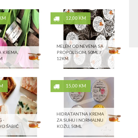
 KM
12,00 KM
MELEM OD NEVENA SA
 KREMA,
PROPOLISOM, 50ML /
KM
12KM
KM
15,00 KM
HIDRATANTNA KREMA
 -
ZA SUHU I NORMALNU
VO ŠABIĆ
KOŽU, 50ML