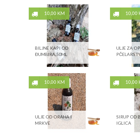
10,00 KM
10,00
BILJNE KAPI OD
ULJE ZA O
ĐUMBIRA,50ML
PČELARST
10,00 KM
10,00
ULJE OD ORAHA I
SIRUP OD
MRKVE
IGLICA