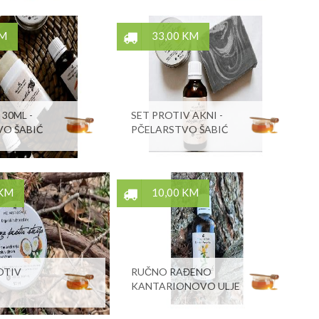
KM
33,00 KM
 30ML -
SET PROTIV AKNI -
VO ŠABIĆ
PČELARSTVO ŠABIĆ
 KM
10,00 KM
OTIV
RUČNO RAĐENO
KANTARIONOVO ULJE