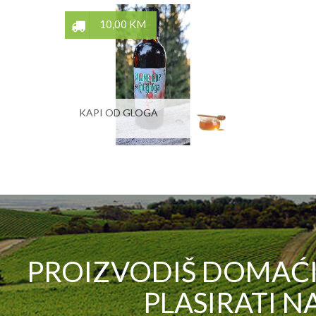
10,00 KM
KAPI OD GLOGA
PROIZVODIŠ DOMAĆI 
PLASIRATI NA