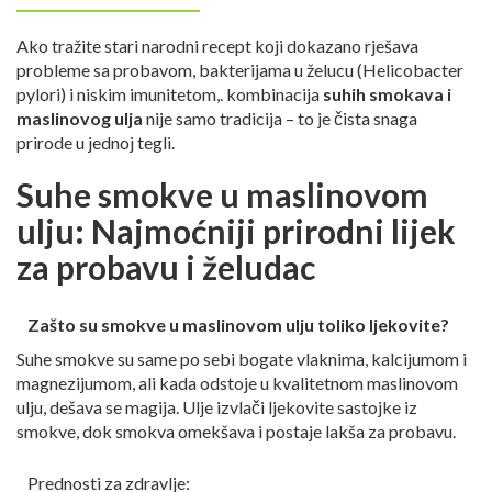
Ako tražite stari narodni recept koji dokazano rješava
probleme sa probavom, bakterijama u želucu (Helicobacter
pylori) i niskim imunitetom,. kombinacija
suhih smokava i
maslinovog ulja
nije samo tradicija – to je čista snaga
prirode u jednoj tegli.
Suhe smokve u maslinovom
ulju: Najmoćniji prirodni lijek
za probavu i želudac
Zašto su smokve u maslinovom ulju toliko ljekovite?
Suhe smokve su same po sebi bogate vlaknima, kalcijumom i
magnezijumom, ali kada odstoje u kvalitetnom maslinovom
ulju, dešava se magija. Ulje izvlači ljekovite sastojke iz
smokve, dok smokva omekšava i postaje lakša za probavu.
Prednosti za zdravlje: