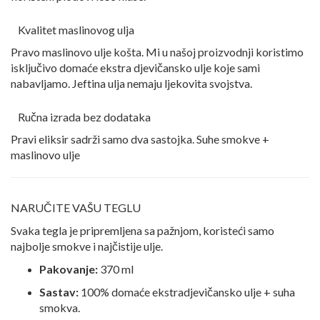
Kvalitet maslinovog ulja
Pravo maslinovo ulje košta. Mi u našoj proizvodnji koristimo
isključivo domaće ekstra djevičansko ulje koje sami
nabavljamo. Jeftina ulja nemaju ljekovita svojstva.
Ručna izrada bez dodataka
Pravi eliksir sadrži samo dva sastojka. Suhe smokve +
maslinovo ulje
NARUČITE VAŠU TEGLU
Svaka tegla je pripremljena sa pažnjom, koristeći samo
najbolje smokve i najčistije ulje.
Pakovanje:
370 ml
Sastav:
100% domaće ekstradjevičansko ulje + suha
smokva.