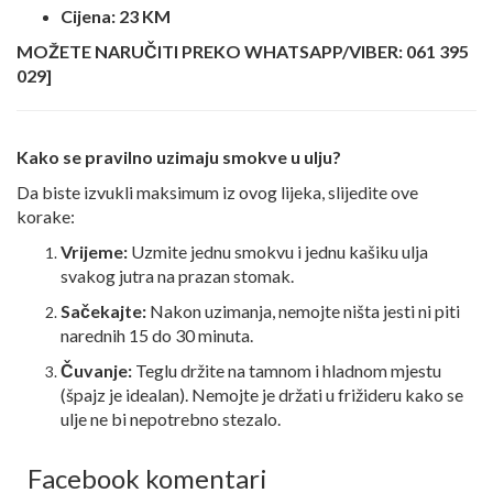
Cijena:
23 KM
MOŽETE NARUČITI PREKO WHATSAPP/VIBER: 061 395
029]
Kako se pravilno uzimaju smokve u ulju?
Da biste izvukli maksimum iz ovog lijeka, slijedite ove
korake:
Vrijeme:
Uzmite jednu smokvu i jednu kašiku ulja
svakog jutra na prazan stomak.
Sačekajte:
Nakon uzimanja, nemojte ništa jesti ni piti
narednih 15 do 30 minuta.
Čuvanje:
Teglu držite na tamnom i hladnom mjestu
(špajz je idealan). Nemojte je držati u frižideru kako se
ulje ne bi nepotrebno stezalo.
Facebook komentari