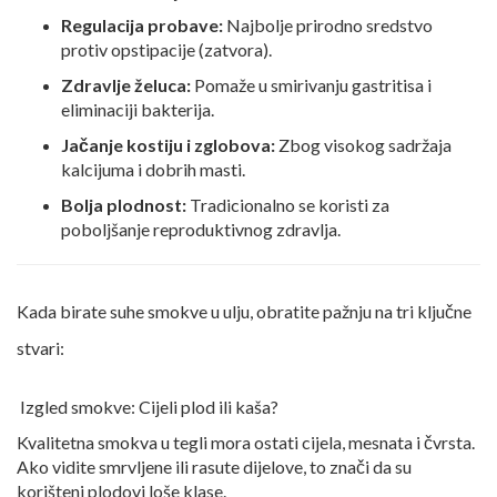
Regulacija probave:
Najbolje prirodno sredstvo
protiv opstipacije (zatvora).
Zdravlje želuca:
Pomaže u smirivanju gastritisa i
eliminaciji bakterija.
Jačanje kostiju i zglobova:
Zbog visokog sadržaja
kalcijuma i dobrih masti.
Bolja plodnost:
Tradicionalno se koristi za
poboljšanje reproduktivnog zdravlja.
Kada birate suhe smokve u ulju, obratite pažnju na tri ključne
stvari:
Izgled smokve: Cijeli plod ili kaša?
Kvalitetna smokva u tegli mora ostati cijela, mesnata i čvrsta.
Ako vidite smrvljene ili rasute dijelove, to znači da su
korišteni plodovi loše klase.