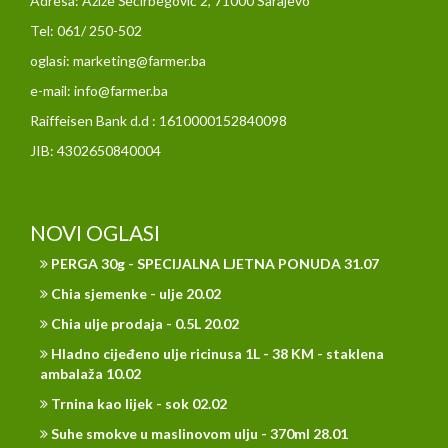
Adresa: Azize Šećirbegović 2, 71000 Sarajevo
Tel: 061/ 250-502
oglasi: marketing@farmer.ba
e-mail: info@farmer.ba
Raiffeisen Bank d.d : 1610000152840098
JIB: 4302650840004
NOVI OGLASI
PERGA 30g - SPECIJALNA LJETNA PONUDA 31.07
Chia sjemenke - ulje 20.02
Chia ulje prodaja - 0.5L 20.02
Hladno cijeđeno ulje ricinusa 1L - 38 KM - staklena
ambalaža 10.02
Trnina kao lijek - sok 02.02
Suhe smokve u maslinovom ulju - 370ml 28.01