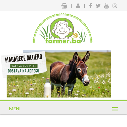
|
|
MENI