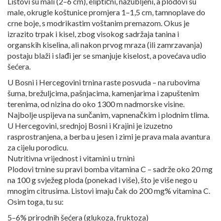
Listovi su mali (2–6 cm), eliptični, nazubljeni, a plodovi su
male, okrugle koštunice promjera 1–1,5 cm, tamnoplave do
crne boje, s modrikastim voštanim premazom. Okus je
izrazito trpak i kisel, zbog visokog sadržaja tanina i
organskih kiselina, ali nakon prvog mraza (ili zamrzavanja)
postaju blaži i slađi jer se smanjuje kiselost, a povećava udio
šećera.
U Bosni i Hercegovini trnina raste posvuda – na rubovima
šuma, brežuljcima, pašnjacima, kamenjarima i zapuštenim
terenima, od nizina do oko 1300 m nadmorske visine.
Najbolje uspijeva na sunčanim, vapnenačkim i plodnim tlima.
U Hercegovini, srednjoj Bosni i Krajini je izuzetno
rasprostranjena, a berba u jesen i zimi je prava mala avantura
za cijelu porodicu.
Nutritivna vrijednost i vitamini u trnini
Plodovi trnine su pravi bomba vitamina C – sadrže oko 20 mg
na 100 g svježeg ploda (ponekad i više), što je više nego u
mnogim citrusima. Listovi imaju čak do 200 mg% vitamina C.
Osim toga, tu su:
5–6% prirodnih šećera (glukoza, fruktoza)