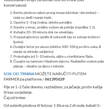
konzervansa):
Berite plodove nakon prvog mraza (oktobar–decembar) –
tada su slađi i manje trpki.
Operite 2–3 kg trnjina, skinite peteljke.
Stavite u lonac, prelijte vodom da pokrije (otprilike 1:1).
Kuhajte 20–30 minuta dok ne omekšaju.
Propasirajte kroz cjedilo ili sokovnik (da se odvoje koštice i
ljuske).
Dodajte šećer po ukusu (obično 300–500 g po litru soka, ili
manje za zdraviju varijantu).
Prokuhajte još 5–10 minuta, ulijte u sterilizirane flaše.
Čuvajte na tamnom i hladnom mjestu. Razblažite vodom prije
pijenja – idealno za djecu i odrasle.
SOK OD TRNINA
MOŽETE NARUČITI PUTEM
FARMER.ba platforme /
061395029
Pije se 1–2 čaše dnevno, razblaženo, za jačanje, protiv kašlja
ili kao osvježenje.
Čaj od trnine:
Od sušenih plodova ili listova: 1 žlica na 2 dl vode, kuhati 5–