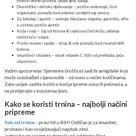
bolesti dišnih puteva, upale grla, kašlja.
Diuretičko i detoks djelovanje – potiče mokrenje, čisti
organizam, pomaže kod edema i proljetnog umora.
Za želudac i apetit – smiruje želučane tegobe, gastritis, afte
u ustima, potiče apetit.
Koža i osip – čaj od listova ili cvjetova čisti kožu, uklanja
nečistoće i osipe.
Protiv reume i upala – sirup ili sok pomažu kod reumatskih
bolova.
Imunitet i vitamini – visok vitamin C štiti od prehlada, jača
otpornost.
Važno upozorenje: Sjemenke (koštice) sadrže amigdalin koji
može oslobađati cijanovodik – otrovno u većim količinama.
Zato uvijek vadite koštice kod pripreme soka ili pekmeza, a
ne pretjerujte s konzumacijom.
Kako se koristi trnina – najbolji načini
pripreme
Sok od trnine
– pravi hit u BiH! Odličan je za imunitet,
probavu i kao osvježavajući napitak zimi.
Jednostavan recept za domaći sok od trnine (bez