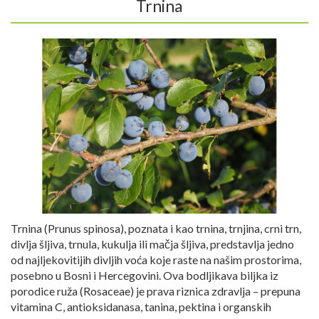
Trnina
Trnina (Prunus spinosa), poznata i kao trnina, trnjina, crni trn,
divlja šljiva, trnula, kukulja ili mačja šljiva, predstavlja jedno
od najljekovitijih divljih voća koje raste na našim prostorima,
posebno u Bosni i Hercegovini. Ova bodljikava biljka iz
porodice ruža (Rosaceae) je prava riznica zdravlja – prepuna
vitamina C, antioksidanasa, tanina, pektina i organskih