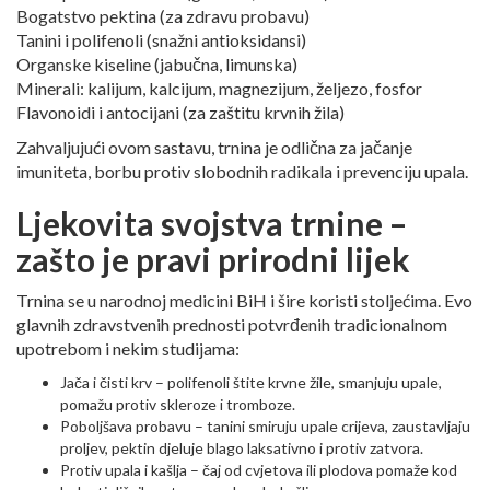
Bogatstvo pektina (za zdravu probavu)
Tanini i polifenoli (snažni antioksidansi)
Organske kiseline (jabučna, limunska)
Minerali: kalijum, kalcijum, magnezijum, željezo, fosfor
Flavonoidi i antocijani (za zaštitu krvnih žila)
Zahvaljujući ovom sastavu, trnina je odlična za jačanje
imuniteta, borbu protiv slobodnih radikala i prevenciju upala.
Ljekovita svojstva trnine –
zašto je pravi prirodni lijek
Trnina se u narodnoj medicini BiH i šire koristi stoljećima. Evo
glavnih zdravstvenih prednosti potvrđenih tradicionalnom
upotrebom i nekim studijama:
Jača i čisti krv – polifenoli štite krvne žile, smanjuju upale,
pomažu protiv skleroze i tromboze.
Poboljšava probavu – tanini smiruju upale crijeva, zaustavljaju
proljev, pektin djeluje blago laksativno i protiv zatvora.
Protiv upala i kašlja – čaj od cvjetova ili plodova pomaže kod