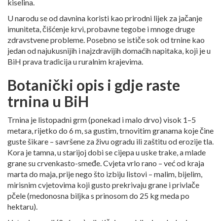
kiselina.
U narodu se od davnina koristi kao prirodni lijek za jačanje
imuniteta, čišćenje krvi, probavne tegobe i mnoge druge
zdravstvene probleme. Posebno se ističe sok od trnine kao
jedan od najukusnijih i najzdravijih domaćih napitaka, koji je u
BiH prava tradicija u ruralnim krajevima.
Botanički opis i gdje raste
trnina u BiH
Trnina je listopadni grm (ponekad i malo drvo) visok 1–5
metara, rijetko do 6 m, sa gustim, trnovitim granama koje čine
guste šikare – savršene za živu ogradu ili zaštitu od erozije tla.
Kora je tamna, u starijoj dobi se cijepa u uske trake, a mlade
grane su crvenkasto-smeđe. Cvjeta vrlo rano – već od kraja
marta do maja, prije nego što izbiju listovi – malim, bijelim,
mirisnim cvjetovima koji gusto prekrivaju grane i privlače
pčele (medonosna biljka s prinosom do 25 kg meda po
hektaru).