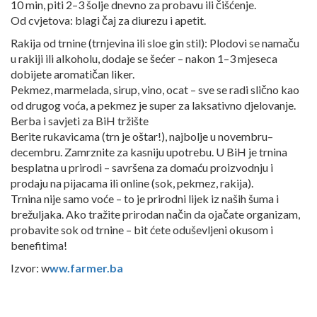
10 min, piti 2–3 šolje dnevno za probavu ili čišćenje.
Od cvjetova: blagi čaj za diurezu i apetit.
Rakija od trnine (trnjevina ili sloe gin stil): Plodovi se namaču
u rakiji ili alkoholu, dodaje se šećer – nakon 1–3 mjeseca
dobijete aromatičan liker.
Pekmez, marmelada, sirup, vino, ocat – sve se radi slično kao
od drugog voća, a pekmez je super za laksativno djelovanje.
Berba i savjeti za BiH tržište
Berite rukavicama (trn je oštar!), najbolje u novembru–
decembru. Zamrznite za kasniju upotrebu. U BiH je trnina
besplatna u prirodi – savršena za domaću proizvodnju i
prodaju na pijacama ili online (sok, pekmez, rakija).
Trnina nije samo voće – to je prirodni lijek iz naših šuma i
brežuljaka. Ako tražite prirodan način da ojačate organizam,
probavite sok od trnine – bit ćete oduševljeni okusom i
benefitima!
Izvor: w
ww.farmer.ba