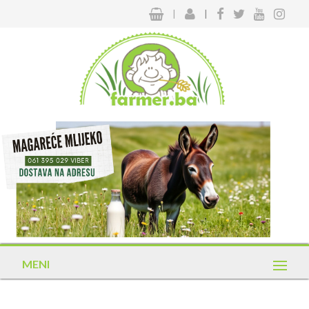
|
|
MENI