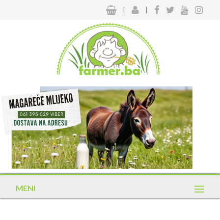
|
|
MENI