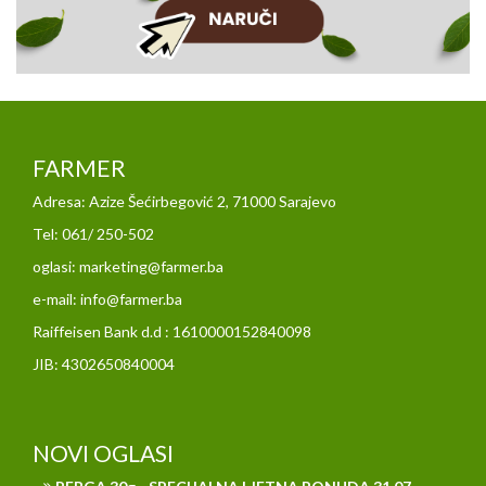
FARMER
Adresa: Azize Šećirbegović 2, 71000 Sarajevo
Tel: 061/ 250-502
oglasi: marketing@farmer.ba
e-mail: info@farmer.ba
Raiffeisen Bank d.d : 1610000152840098
JIB: 4302650840004
NOVI OGLASI