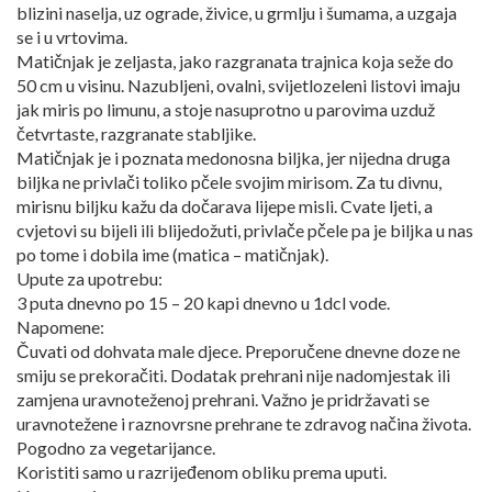
blizini naselja, uz ograde, živice, u grmlju i šumama, a uzgaja
se i u vrtovima.
Matičnjak je zeljasta, jako razgranata trajnica koja seže do
50 cm u visinu. Nazubljeni, ovalni, svijetlozeleni listovi imaju
jak miris po limunu, a stoje nasuprotno u parovima uzduž
četvrtaste, razgranate stabljike.
Matičnjak je i poznata medonosna biljka, jer nijedna druga
biljka ne privlači toliko pčele svojim mirisom. Za tu divnu,
mirisnu biljku kažu da dočarava lijepe misli. Cvate ljeti, a
cvjetovi su bijeli ili blijedožuti, privlače pčele pa je biljka u nas
po tome i dobila ime (matica – matičnjak).
Upute za upotrebu:
3 puta dnevno po 15 – 20 kapi dnevno u 1dcl vode.
Napomene:
Čuvati od dohvata male djece. Preporučene dnevne doze ne
smiju se prekoračiti. Dodatak prehrani nije nadomjestak ili
zamjena uravnoteženoj prehrani. Važno je pridržavati se
uravnotežene i raznovrsne prehrane te zdravog načina života.
Pogodno za vegetarijance.
Koristiti samo u razrijeđenom obliku prema uputi.