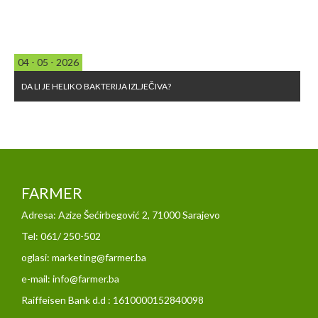
04 - 05 - 2026
DA LI JE HELIKO BAKTERIJA IZLJEČIVA?
FARMER
Adresa: Azize Šećirbegović 2, 71000 Sarajevo
Tel: 061/ 250-502
oglasi: marketing@farmer.ba
e-mail: info@farmer.ba
Raiffeisen Bank d.d : 1610000152840098