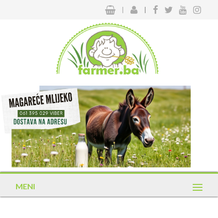
|
|
MENI