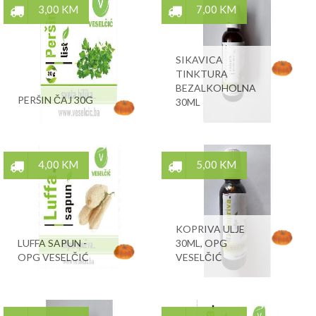
3,00 KM
7,00 KM
SIKAVICA
TINKTURA
BEZALKOHOLNA
PERŠIN ČAJ 30G
30ML
4,00 KM
5,00 KM
KOPRIVA ULJE
LUFFA SAPUN -
30ML, OPG
OPG VESELČIĆ
VESELČIĆ