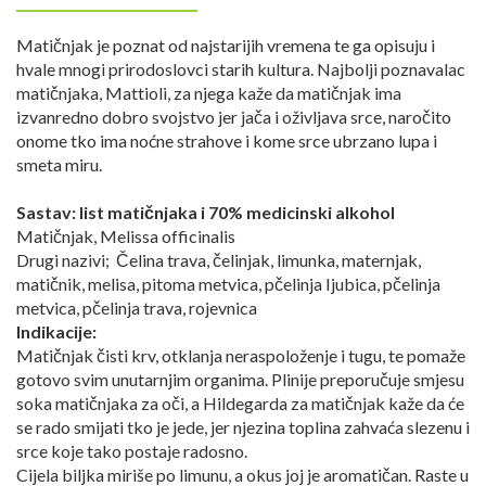
Matičnjak je poznat od najstarijih vremena te ga opisuju i
hvale mnogi prirodoslovci starih kultura. Najbolji poznavalac
matičnjaka, Mattioli, za njega kaže da matičnjak ima
izvanredno dobro svojstvo jer jača i oživljava srce, naročito
onome tko ima noćne strahove i kome srce ubrzano lupa i
smeta miru.
Sastav: list matičnjaka i 70% medicinski alkohol
Matičnjak, Melissa officinalis
Drugi nazivi; Čelina trava, čelinjak, limunka, maternjak,
matičnik, melisa, pitoma metvica, pčelinja Ijubica, pčelinja
metvica, pčelinja trava, rojevnica
Indikacije:
Matičnjak čisti krv, otklanja neraspoloženje i tugu, te pomaže
gotovo svim unutarnjim organima. Plinije preporučuje smjesu
soka matičnjaka za oči, a Hildegarda za matičnjak kaže da će
se rado smijati tko je jede, jer njezina toplina zahvaća slezenu i
srce koje tako postaje radosno.
Cijela biljka miriše po limunu, a okus joj je aromatičan. Raste u