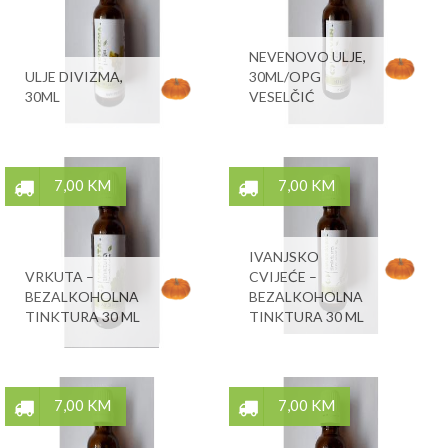
NEVENOVO ULJE,
ULJE DIVIZMA,
30ML/OPG
30ML
VESELČIĆ
7,00 KM
7,00 KM
IVANJSKO
VRKUTA –
CVIJEĆE –
BEZALKOHOLNA
BEZALKOHOLNA
TINKTURA 30 ML
TINKTURA 30 ML
7,00 KM
7,00 KM