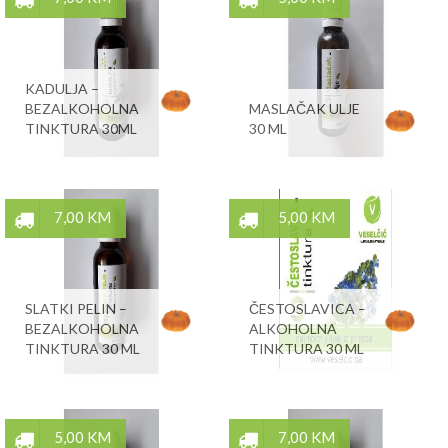
KADULJA –
BEZALKOHOLNA
MASLAČAK ULJE
TINKTURA 30ML
30 ML
7,00 KM
5,00 KM
SLATKI PELIN –
ČESTOSLAVICA –
BEZALKOHOLNA
ALKOHOLNA
TINKTURA 30 ML
TINKTURA 30 ML
5,00 KM
7,00 KM