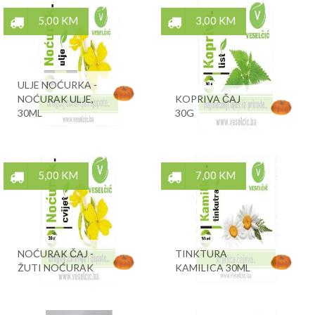
5,00 KM
3,00 KM
ULJE NOĆURKA -
NOĆURAK ULJE,
KOPRIVA ČAJ
30ML
30G
5,00 KM
7,00 KM
NOĆURAK ČAJ -
TINKTURA
ŽUTI NOĆURAK
KAMILICA 30ML