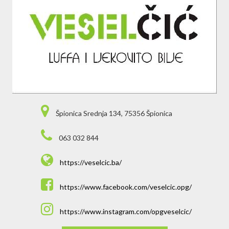
Špionica Srednja 134, 75356 Špionica
063 032 844
https://veselcic.ba/
https://www.facebook.com/veselcic.opg/
https://www.instagram.com/opgveselcic/