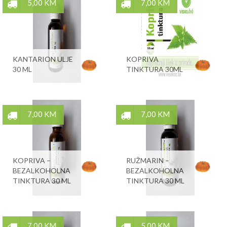
5,00 KM
7,00 KM
KANTARION ULJE
KOPRIVA
30 ML
TINKTURA 30ML
7,00 KM
7,00 KM
KOPRIVA –
RUŽMARIN –
BEZALKOHOLNA
BEZALKOHOLNA
TINKTURA 30 ML
TINKTURA 30 ML
7,00 KM
5,00 KM