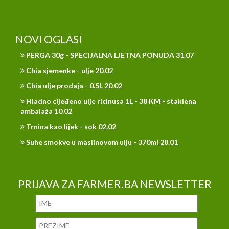
NOVI OGLASI
PERGA 30g - SPECIJALNA LJETNA PONUDA 31.07
Chia sjemenke - ulje 20.02
Chia ulje prodaja - 0.5L 20.02
Hladno cijeđeno ulje ricinusa 1L - 38 KM - staklena
ambalaža 10.02
Trnina kao lijek - sok 02.02
Suhe smokve u maslinovom ulju - 370ml 28.01
PRIJAVA ZA FARMER.BA NEWSLETTER