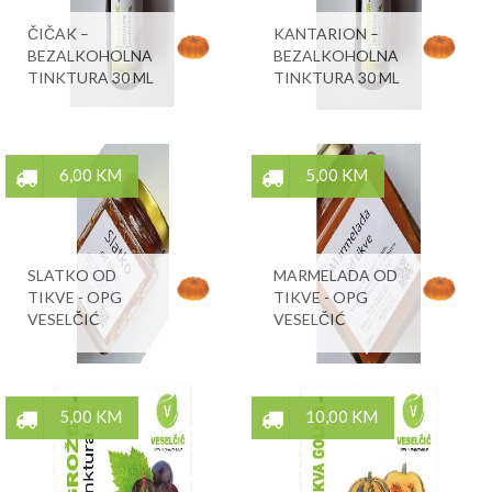
ČIČAK –
KANTARION –
BEZALKOHOLNA
BEZALKOHOLNA
TINKTURA 30 ML
TINKTURA 30 ML
6,00 KM
5,00 KM
SLATKO OD
MARMELADA OD
TIKVE - OPG
TIKVE - OPG
VESELČIĆ
VESELČIĆ
5,00 KM
10,00 KM