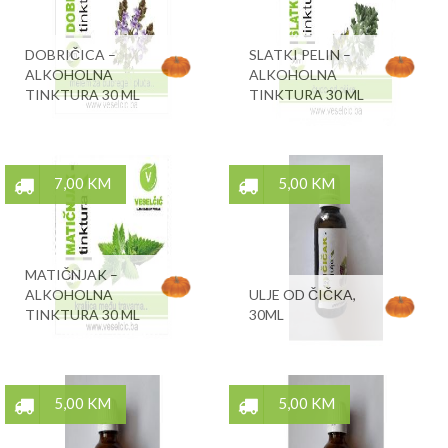
DOBRIČICA –
SLATKI PELIN –
ALKOHOLNA
ALKOHOLNA
TINKTURA 30 ML
TINKTURA 30 ML
7,00 KM
5,00 KM
MATIČNJAK –
ALKOHOLNA
ULJE OD ČIČKA,
TINKTURA 30 ML
30ML
5,00 KM
5,00 KM