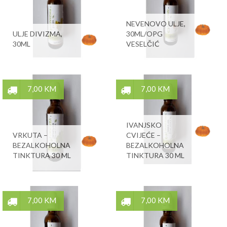
NEVENOVO ULJE,
ULJE DIVIZMA,
30ML/OPG
30ML
VESELČIĆ
7,00 KM
7,00 KM
IVANJSKO
VRKUTA –
CVIJEĆE –
BEZALKOHOLNA
BEZALKOHOLNA
TINKTURA 30 ML
TINKTURA 30 ML
7,00 KM
7,00 KM