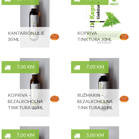
KANTARION ULJE
KOPRIVA
30 ML
TINKTURA 30ML
7,00 KM
7,00 KM
KOPRIVA –
RUŽMARIN –
BEZALKOHOLNA
BEZALKOHOLNA
TINKTURA 30 ML
TINKTURA 30 ML
7,00 KM
5,00 KM