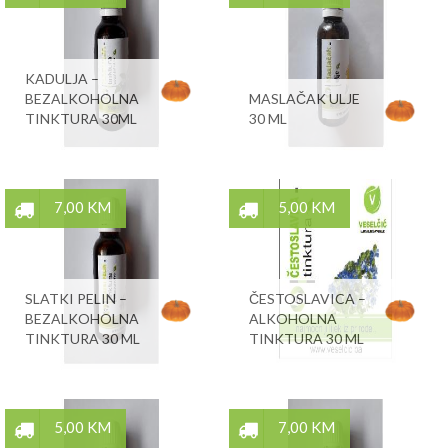
KADULJA –
BEZALKOHOLNA
MASLAČAK ULJE
TINKTURA 30ML
30 ML
7,00 KM
5,00 KM
SLATKI PELIN –
ČESTOSLAVICA –
BEZALKOHOLNA
ALKOHOLNA
TINKTURA 30 ML
TINKTURA 30 ML
5,00 KM
7,00 KM