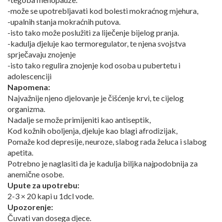
-može se upotrebljavati kod bolesti mokraćnog mjehura,
-upalnih stanja mokraćnih putova.
-isto tako može poslužiti za liječenje bijelog pranja.
-kadulja djeluje kao termoregulator, te njena svojstva
sprječavaju znojenje
-isto tako regulira znojenje kod osoba u pubertetu i
adolescenciji
Napomena:
Najvažnije njeno djelovanje je čišćenje krvi, te cijelog
organizma.
Nadalje se može primijeniti kao antiseptik,
Kod kožnih oboljenja, djeluje kao blagi afrodizijak,
Pomaže kod depresije, neuroze, slabog rada želuca i slabog
apetita.
Potrebno je naglasiti da je kadulja biljka najpodobnija za
anemične osobe.
Upute za upotrebu:
2-3 × 20 kapi u 1dcl vode.
Upozorenje:
Čuvati van dosega djece.