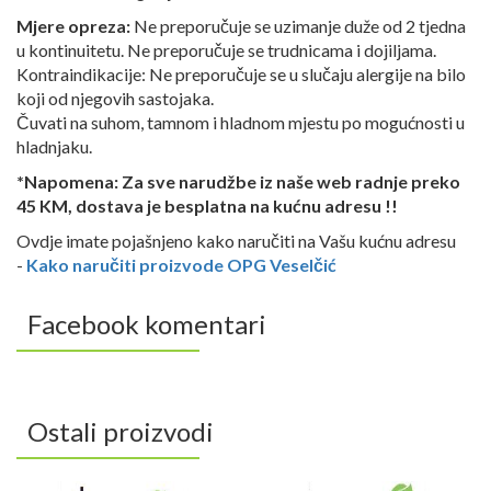
Mjere opreza:
Ne preporučuje se uzimanje duže od 2 tjedna
u kontinuitetu. Ne preporučuje se trudnicama i dojiljama.
Kontraindikacije: Ne preporučuje se u slučaju alergije na bilo
koji od njegovih sastojaka.
Čuvati na suhom, tamnom i hladnom mjestu po mogućnosti u
hladnjaku.
*Napomena: Za sve narudžbe iz naše web radnje preko
45 KM, dostava je besplatna na kućnu adresu !!
Ovdje imate pojašnjeno kako naručiti na Vašu kućnu adresu
-
Kako naručiti proizvode OPG Veselčić
Facebook komentari
Ostali proizvodi