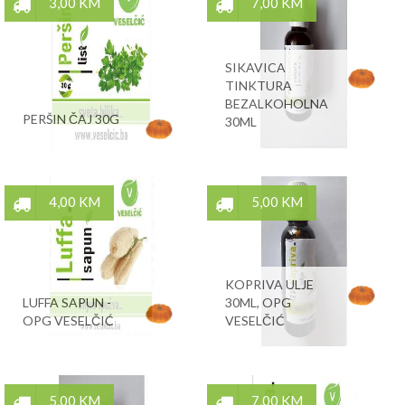
3,00 KM
7,00 KM
SIKAVICA
TINKTURA
BEZALKOHOLNA
PERŠIN ČAJ 30G
30ML
4,00 KM
5,00 KM
KOPRIVA ULJE
LUFFA SAPUN -
30ML, OPG
OPG VESELČIĆ
VESELČIĆ
5,00 KM
7,00 KM