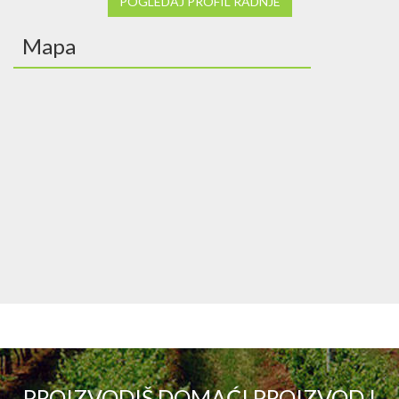
POGLEDAJ PROFIL RADNJE
Mapa
PROIZVODIŠ DOMAĆI PROIZVOD I