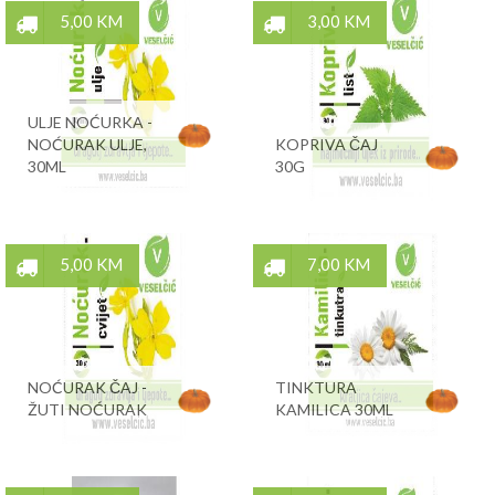
5,00 KM
3,00 KM
ULJE NOĆURKA -
NOĆURAK ULJE,
KOPRIVA ČAJ
30ML
30G
5,00 KM
7,00 KM
NOĆURAK ČAJ -
TINKTURA
ŽUTI NOĆURAK
KAMILICA 30ML