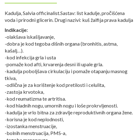
Kadulja, Salvia officinalist.Sastav: list kadulje, pročišćena
voda i prirodni glicerin. Drugi nazivi: kuš žalfija prava kadulja
Indikacije:
-olakšava iskašljavanje,
-dobra je kod tegoba dišnih organa (bronhitis, astma,
kašalj…).
-kod infekcija grla i usta
-pomaže kod afti, krvarenja desni ili upale grla.
-kadulja poboljšava cirkulaciju i pomaže otapanju masnog
tkiva,
-odlična je za korištenje kod pretilosti i celulita,
-zastoja krvotoka,
-kod reumatizma te artritisa.
-kod hladnih nogu, umornih nogu i loše prokrvljenosti.
-kadulja je vrlo bitna za zdravlje reproduktivnih organa žene.
-korisna je kod neplodnosti,
-izostanka menstruacije,
-bolnih menstruacija, PMS-a,
-tegoba menopauze.