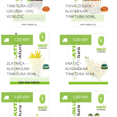
TINKTURA OD
TIKVA GOLICA –
GROŽĐA - OPG
ALKOHOLNA
VESELČIĆ
TINKTURA 50 ML
7,00 KM
5,00 KM
ZLATNICA –
VRATIĆ –
ALKOHOLNA
ALKOHOLNA
TINKTURA 30 ML
TINKTURA 30 ML
5,00 KM
5,00 KM