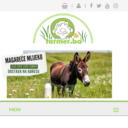
|
|
MENI