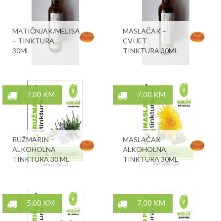
MATIČNJAK/MELISA
MASLAČAK –
– TINKTURA
CVIJET
30ML
TINKTURA 30ML
7,00 KM
7,00 KM
RUŽMARIN –
MASLAČAK -
ALKOHOLNA
ALKOHOLNA
TINKTURA 30 ML
TINKTURA 30ML
5,00 KM
7,00 KM