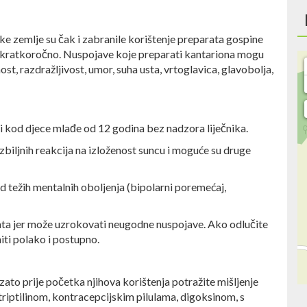
ke zemlje su čak i zabranile korištenje preparata gospine
 i kratkoročno. Nuspojave koje preparati kantariona mogu
st, razdražljivost, umor, suha usta, vrtoglavica, glavobolja,
i kod djece mlađe od 12 godina bez nadzora liječnika.
zbiljnih reakcija na izloženost suncu i moguće su druge
d težih mentalnih oboljenja (bipolarni poremećaj,
ata jer može uzrokovati neugodne nuspojave. Ako odlučite
niti polako i postupno.
zato prije početka njihova korištenja potražite mišljenje
triptilinom, kontracepcijskim pilulama, digoksinom, s