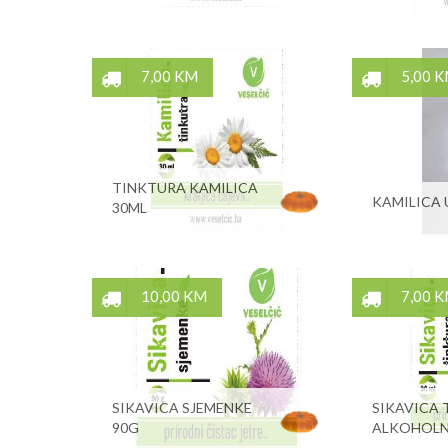
7,00 KM
5,00 
TINKTURA KAMILICA
KAMILICA 
30ML
10,00 KM
7,00 
SIKAVICA SJEMENKE
SIKAVICA
90G
ALKOHOLN