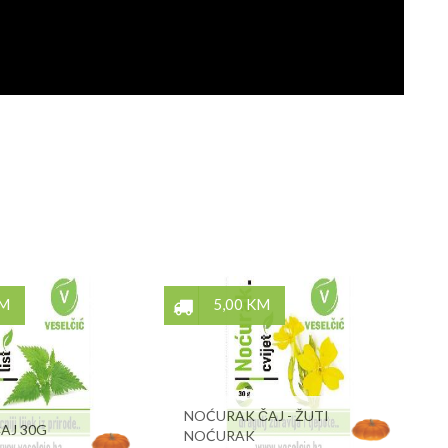
KM
5,00 KM
NOĆURAK ČAJ - ŽUTI
AJ 30G
NOĆURAK