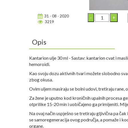
31 - 08 - 2020
3219
Opis
Kantarion ulje 30 ml -
Sastav: kantarion cvat i maslino
hemoroidi.
Kao svoju dozu aktivnih tvari možete slobodno svak
zbog okusa.
Ovim uljem masiraju se bolni udovi, tretiraju rane, 
Za žene je uputno kod kroničnih upalnih procesa geni
otprilike 15-20 min i uobičajeno ga primijeniti. Mij
Na ovaj način uspješno se tretiraju gljivična pa čak 
se samoregeneracija ovog područja, a pomaže i kod
organe.