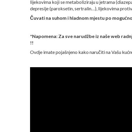
lijekovima koji se metaboliziraju u jetrama (diazep
depresije (paroksetin, sertralin…), lijekovima protiv
Čuvati na suhom i hladnom mjestu po mogućnos
*Napomena: Za sve narudžbe iz naše web radnj
!!
Ovdje imate pojašnjeno kako naručiti na Vašu kućn