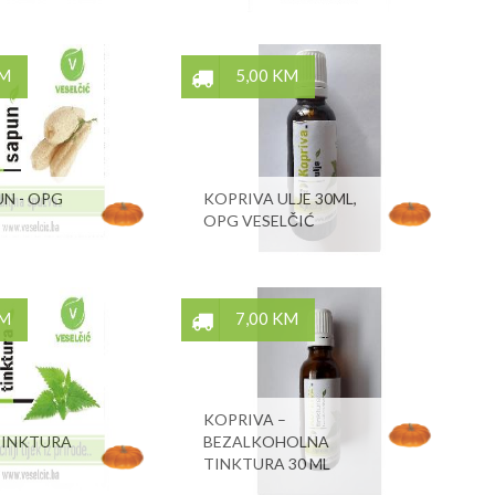
KM
5,00 KM
UN - OPG
KOPRIVA ULJE 30ML,
OPG VESELČIĆ
KM
7,00 KM
KOPRIVA –
TINKTURA
BEZALKOHOLNA
TINKTURA 30 ML