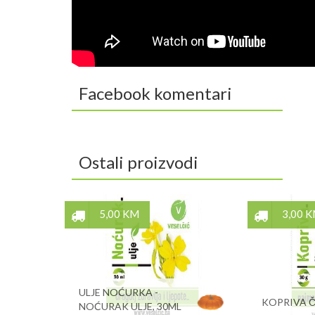
Facebook komentari
Ostali proizvodi
5,00 KM
3,00 
ULJE NOĆURKA -
KOPRIVA Č
NOĆURAK ULJE, 30ML