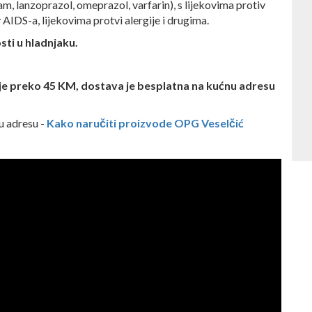
am, lanzoprazol, omeprazol, varfarin), s lijekovima protiv
 AIDS-a, lijekovima protvi alergije i drugima.
ti u hladnjaku
.
e preko 45 KM, dostava je besplatna na kućnu adresu
u adresu -
Kako naručiti proizvode OPG Veselčić