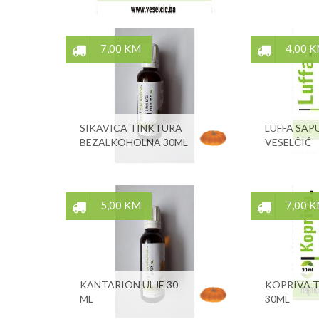
7,00 KM
4,00 
SIKAVICA TINKTURA
LUFFA SAP
BEZALKOHOLNA 30ML
VESELČIĆ
5,00 KM
7,00 
KANTARION ULJE 30
KOPRIVA 
ML
30ML