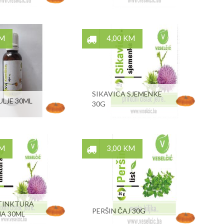
KM
4,00 KM
SIKAVICA SJEMENKE
ULJE 30ML
30G
KM
3,00 KM
 TINKTURA
PERŠIN ČAJ 30G
A 30ML