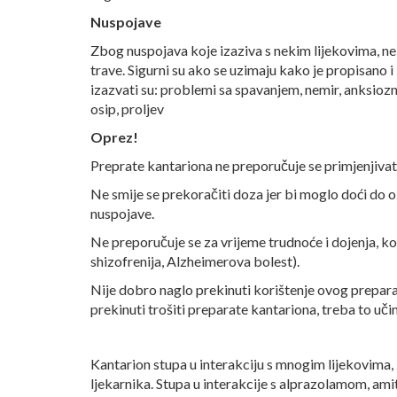
Nuspojave
Zbog nuspojava koje izaziva s nekim lijekovima, ne
trave. Sigurni su ako se uzimaju kako je propisano
izazvati su: problemi sa spavanjem, nemir, anksiozno
osip, proljev
Oprez!
Preprate kantariona ne preporučuje se primjenjivat
Ne smije se prekoračiti doza jer bi moglo doći do o
nuspojave.
Ne preporučuje se za vrijeme trudnoće i dojenja, ko
shizofrenija, Alzheimerova bolest).
Nije dobro naglo prekinuti korištenje ovog prepar
prekinuti trošiti preparate kantariona, treba to uči
Kantarion stupa u interakciju s mnogim lijekovima, 
ljekarnika. Stupa u interakcije s alprazolamom, ami