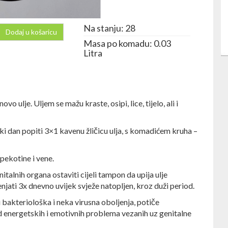
Na stanju: 28
Dodaj u košaricu
Masa po komadu: 0.03
Litra
vo ulje. Uljem se mažu kraste, osipi, lice, tijelo, ali i
i dan popiti 3×1 kavenu žličicu ulja, s komadićem kruha –
opekotine i vene.
talnih organa ostaviti cijeli tampon da upija ulje
enjati 3x dnevno uvijek svježe natopljen, kroz duži period.
i bakteriološka i neka virusna oboljenja, potiče
 energetskih i emotivnih problema vezanih uz genitalne