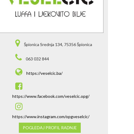
Špionica Srednja 134, 75356 Špionica
063 032 844
https://veselcic.ba/
https://www.facebook.com/veselcic.opg/
https://www.instagram.com/opgveselcic/
POGLEDAJ PROFIL RADNJE