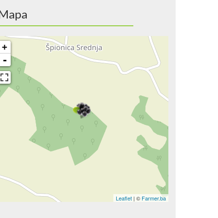
Mapa
+
-
Leaflet
| ©
Farmer.ba