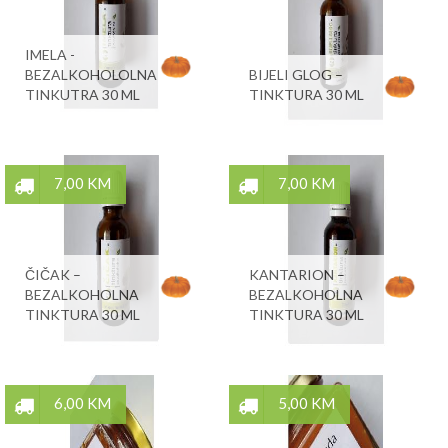
IMELA -
BEZALKOHOLOLNA
BIJELI GLOG –
TINKUTRA 30 ML
TINKTURA 30 ML
7,00 KM
7,00 KM
ČIČAK –
KANTARION –
BEZALKOHOLNA
BEZALKOHOLNA
TINKTURA 30 ML
TINKTURA 30 ML
6,00 KM
5,00 KM