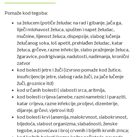
Pomaže kod tegoba:
sa želucem (potiče želudac na rad i gibanje, jača ga,
liječi mlohavost želuca, spušten i napet želudac,
mučnine, lijenost želuca, dispepsije, slabog lučenja
želučanog soka, loš apetit, prehlađen želudac, katar
želuca, grčeve, razne infekcije, slabo pražnjenje želuca,
žgaravice, podrigivanja, nadutosti, nadimanja, kronični
zatvor
kod bolesti jetre i žuči (izvrsno pomaže kod žutice,
insuficijencije jetre, slabog rada žuči, za jače lučenje
žuči, groznice itd)
kod srčanih bolesti ( slabosti srca, aritmija,
kod bolesti crijeva (amebe, razni nametnici i paraziti,
katar crijeva, razne infekcije, proljevi, dizenterije,
dijareje, grčevi, vjetrovi itd)
kod bolesti krvi (anemija, malokrvnost, slabokrvnost,
bljedoća, slabost organizma, slabašnosti, ženske
tegobe, a povećava i broj crvenih i bijelih krvnih zrnca;
kod kožnih bolesti (razne kožne nečistoće, povrede,