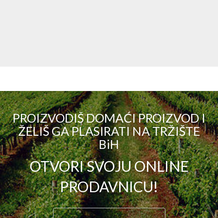
PROIZVODIŠ DOMAĆI PROIZVOD I
ŽELIŠ GA PLASIRATI NA TRŽIŠTE
BiH
OTVORI SVOJU ONLINE
PRODAVNICU!