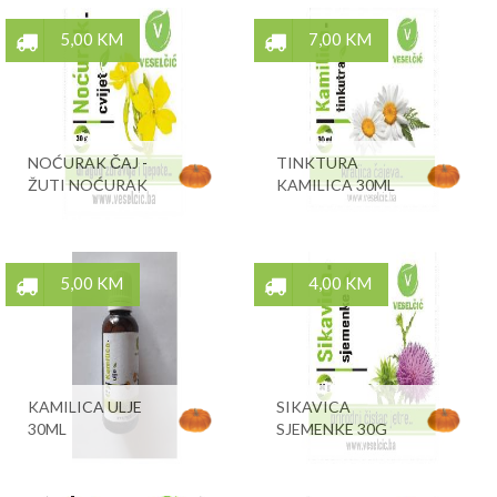
5,00 KM
7,00 KM
NOĆURAK ČAJ -
TINKTURA
ŽUTI NOĆURAK
KAMILICA 30ML
5,00 KM
4,00 KM
KAMILICA ULJE
SIKAVICA
30ML
SJEMENKE 30G