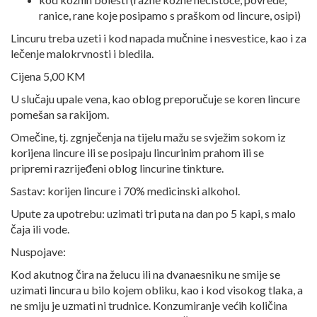
ranice, rane koje posipamo s praškom od lincure, osipi)
Lincuru treba uzeti i kod napada mučnine i nesvestice, kao i za
lečenje malokrvnosti i bledila.
Cijena 5,00 KM
U slučaju upale vena, kao oblog preporučuje se koren lincure
pomešan sa rakijom.
Omečine, tj. zgnječenja na tijelu mažu se svježim sokom iz
korijena lincure ili se posipaju lincurinim prahom ili se
pripremi razrijeđeni oblog lincurine tinkture.
Sastav: korijen lincure i 70% medicinski alkohol.
Upute za upotrebu: uzimati tri puta na dan po 5 kapi, s malo
čaja ili vode.
Nuspojave:
Kod akutnog čira na želucu ili na dvanaesniku ne smije se
uzimati lincura u bilo kojem obliku, kao i kod visokog tlaka, a
ne smiju je uzmati ni trudnice. Konzumiranje većih količina