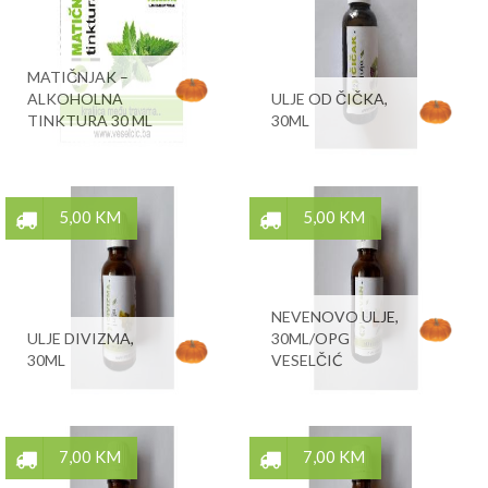
MATIČNJAK –
ALKOHOLNA
ULJE OD ČIČKA,
TINKTURA 30 ML
30ML
5,00 KM
5,00 KM
NEVENOVO ULJE,
ULJE DIVIZMA,
30ML/OPG
30ML
VESELČIĆ
7,00 KM
7,00 KM