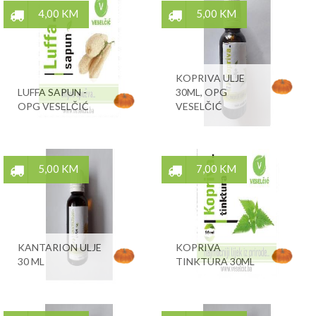
4,00 KM
5,00 KM
KOPRIVA ULJE
LUFFA SAPUN -
30ML, OPG
OPG VESELČIĆ
VESELČIĆ
5,00 KM
7,00 KM
KANTARION ULJE
KOPRIVA
30 ML
TINKTURA 30ML