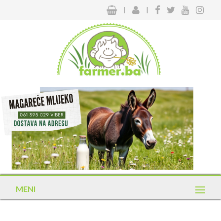
|
|
MENI