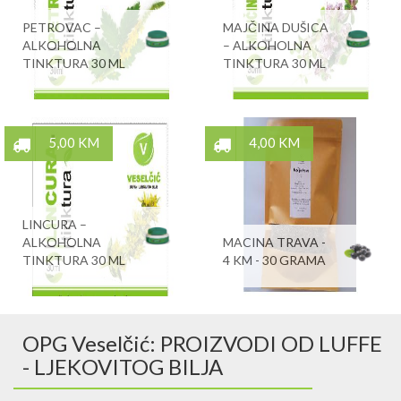
PETROVAC –
MAJČINA DUŠICA
ALKOHOLNA
– ALKOHOLNA
TINKTURA 30 ML
TINKTURA 30 ML
5,00 KM
4,00 KM
LINCURA –
ALKOHOLNA
MACINA TRAVA -
TINKTURA 30 ML
4 KM - 30 GRAMA
OPG Veselčić: PROIZVODI OD LUFFE
- LJEKOVITOG BILJA