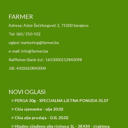
FARMER
Adresa: Azize Šećirbegović 2, 71000 Sarajevo
Tel: 061/ 250-502
oglasi: marketing@farmer.ba
e-mail: info@farmer.ba
Raiffeisen Bank d.d : 1610000152840098
JIB: 4302650840004
NOVI OGLASI
PERGA 30g - SPECIJALNA LJETNA PONUDA 31.07
Chia sjemenke - ulje 20.02
Chia ulje prodaja - 0.5L 20.02
Hladno cijeđeno ulje ricinusa 1L - 38 KM - staklena