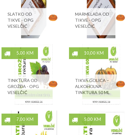
SLATKO OD
MARMELADA OD
TIKVE - OPG
TIKVE - OPG
VESELČIĆ
VESELČIĆ
5,00 KM
10,00 KM
TINKTURA OD
TIKVA GOLICA –
GROŽĐA - OPG
ALKOHOLNA
VESELČIĆ
TINKTURA 50 ML
7,00 KM
5,00 KM