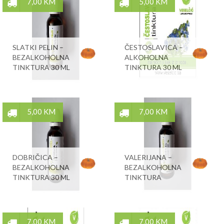
7,00 KM
5,00 KM
SLATKI PELIN –
ČESTOSLAVICA –
BEZALKOHOLNA
ALKOHOLNA
TINKTURA 30 ML
TINKTURA 30 ML
5,00 KM
7,00 KM
DOBRIČICA –
VALERIJANA –
BEZALKOHOLNA
BEZALKOHOLNA
TINKTURA 30 ML
TINKTURA
7,00 KM
7,00 KM