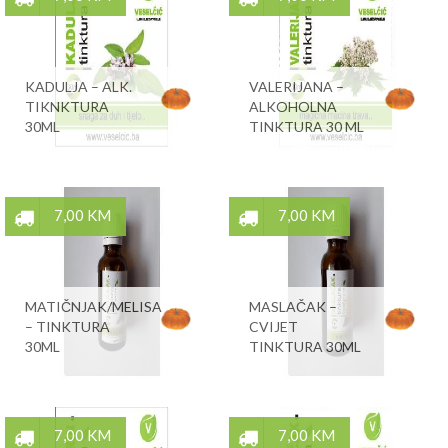
KADULJA – ALK.
VALERIJANA –
TIKNKTURA
ALKOHOLNA
30ML
TINKTURA 30 ML
7,00 KM
7,00 KM
MATIČNJAK/MELISA
MASLAČAK –
– TINKTURA
CVIJET
30ML
TINKTURA 30ML
7,00 KM
7,00 KM