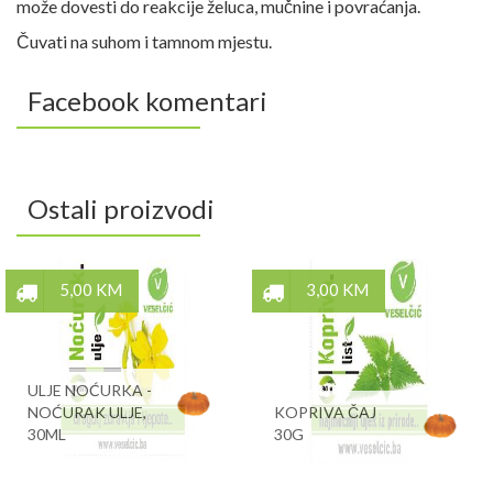
može dovesti do reakcije želuca, mučnine i povraćanja.
Čuvati na suhom i tamnom mjestu.
Facebook komentari
Ostali proizvodi
5,00 KM
3,00 KM
ULJE NOĆURKA -
NOĆURAK ULJE,
KOPRIVA ČAJ
30ML
30G