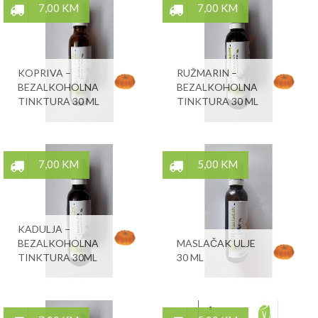
7,00 KM
7,00 KM
KOPRIVA –
RUŽMARIN –
BEZALKOHOLNA
BEZALKOHOLNA
TINKTURA 30 ML
TINKTURA 30 ML
7,00 KM
5,00 KM
KADULJA –
BEZALKOHOLNA
MASLAČAK ULJE
TINKTURA 30ML
30 ML