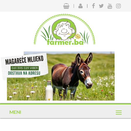
|
|
MENI