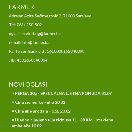
FARMER
Adresa: Azize Šećirbegović 2, 71000 Sarajevo
Tel: 061/ 250-502
oglasi: marketing@farmer.ba
e-mail: info@farmer.ba
Raiffeisen Bank d.d : 1610000152840098
JIB: 4302650840004
NOVI OGLASI
PERGA 30g - SPECIJALNA LJETNA PONUDA 31.07
Chia sjemenke - ulje 20.02
Chia ulje prodaja - 0.5L 20.02
Hladno cijeđeno ulje ricinusa 1L - 38 KM - staklena
ambalaža 10.02