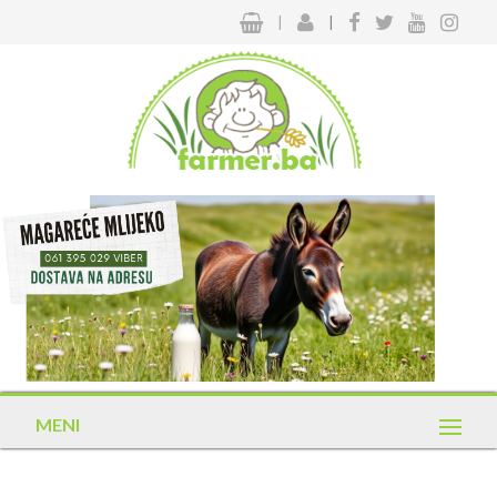
|
|
MENI