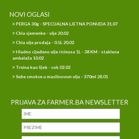
NOVI OGLASI
PERGA 30g - SPECIJALNA LJETNA PONUDA 31.07
Chia sjemenke - ulje 20.02
Chia ulje prodaja - 0.5L 20.02
Hladno cijeđeno ulje ricinusa 1L - 38 KM - staklena
ambalaža 10.02
Trnina kao lijek - sok 02.02
Suhe smokve u maslinovom ulju - 370ml 28.01
PRIJAVA ZA FARMER.BA NEWSLETTER