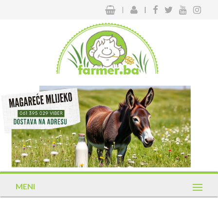
|
|
MENI