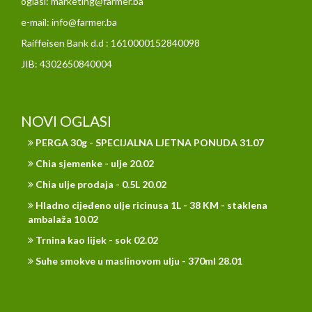
oglasi: marketing@farmer.ba
e-mail: info@farmer.ba
Raiffeisen Bank d.d : 1610000152840098
JIB: 4302650840004
NOVI OGLASI
PERGA 30g - SPECIJALNA LJETNA PONUDA 31.07
Chia sjemenke - ulje 20.02
Chia ulje prodaja - 0.5L 20.02
Hladno cijeđeno ulje ricinusa 1L - 38 KM - staklena
ambalaža 10.02
Trnina kao lijek - sok 02.02
Suhe smokve u maslinovom ulju - 370ml 28.01