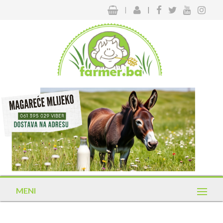
|
|
MENI