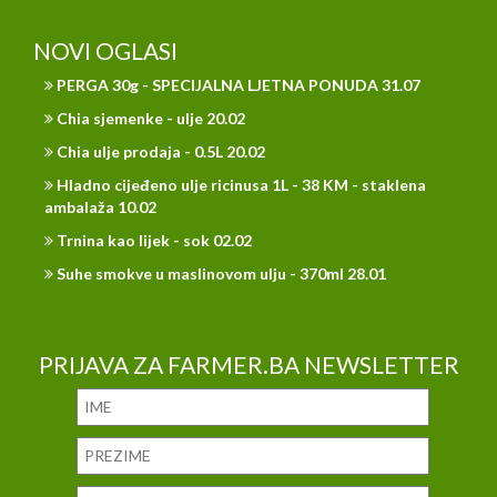
NOVI OGLASI
PERGA 30g - SPECIJALNA LJETNA PONUDA 31.07
Chia sjemenke - ulje 20.02
Chia ulje prodaja - 0.5L 20.02
Hladno cijeđeno ulje ricinusa 1L - 38 KM - staklena
ambalaža 10.02
Trnina kao lijek - sok 02.02
Suhe smokve u maslinovom ulju - 370ml 28.01
PRIJAVA ZA FARMER.BA NEWSLETTER