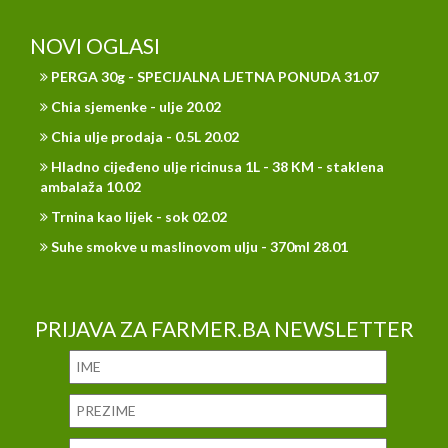
NOVI OGLASI
PERGA 30g - SPECIJALNA LJETNA PONUDA 31.07
Chia sjemenke - ulje 20.02
Chia ulje prodaja - 0.5L 20.02
Hladno cijeđeno ulje ricinusa 1L - 38 KM - staklena
ambalaža 10.02
Trnina kao lijek - sok 02.02
Suhe smokve u maslinovom ulju - 370ml 28.01
PRIJAVA ZA FARMER.BA NEWSLETTER