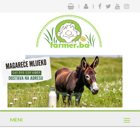
|
|
MENI