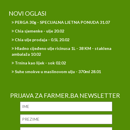
NOVI OGLASI
PERGA 30g - SPECIJALNA LJETNA PONUDA 31.07
Chia sjemenke - ulje 20.02
Chia ulje prodaja - 0.5L 20.02
Hladno cijeđeno ulje ricinusa 1L - 38 KM - staklena
ambalaža 10.02
Trnina kao lijek - sok 02.02
Suhe smokve u maslinovom ulju - 370ml 28.01
PRIJAVA ZA FARMER.BA NEWSLETTER