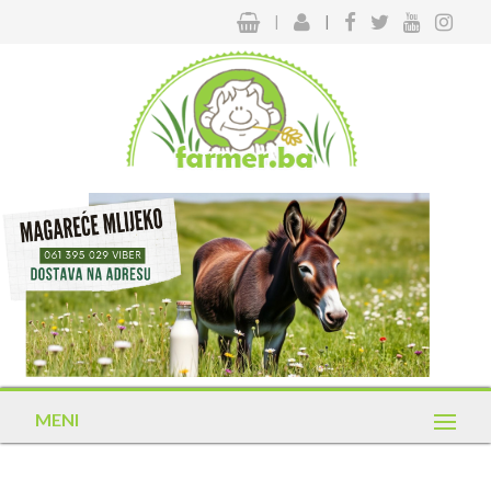
|
|
MENI