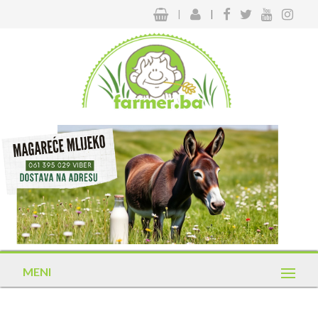
|
|
MENI