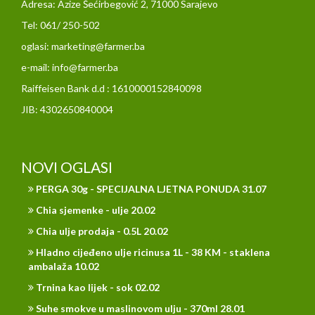
Adresa: Azize Šećirbegović 2, 71000 Sarajevo
Tel: 061/ 250-502
oglasi: marketing@farmer.ba
e-mail: info@farmer.ba
Raiffeisen Bank d.d : 1610000152840098
JIB: 4302650840004
NOVI OGLASI
PERGA 30g - SPECIJALNA LJETNA PONUDA 31.07
Chia sjemenke - ulje 20.02
Chia ulje prodaja - 0.5L 20.02
Hladno cijeđeno ulje ricinusa 1L - 38 KM - staklena
ambalaža 10.02
Trnina kao lijek - sok 02.02
Suhe smokve u maslinovom ulju - 370ml 28.01