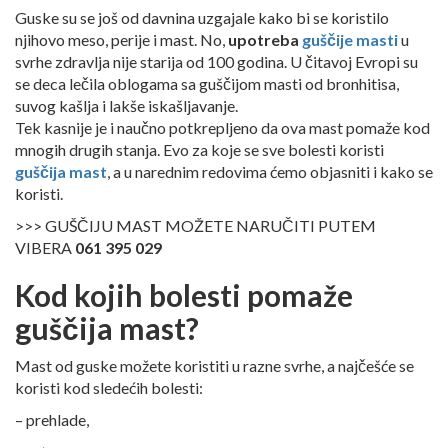
Guske su se još od davnina uzgajale kako bi se koristilo
njihovo meso, perije i mast. No,
upotreba
guščije masti
u
svrhe zdravlja nije starija od 100 godina. U čitavoj Evropi su
se deca lečila oblogama sa guščijom masti od bronhitisa,
suvog kašlja i lakše iskašljavanje.
Tek kasnije je i naučno potkrepljeno da ova mast pomaže kod
mnogih drugih stanja. Evo za koje se sve bolesti koristi
guščija mast
, a u narednim redovima ćemo objasniti i kako se
koristi.
>>> GUŠČIJU MAST MOŽETE NARUČITI PUTEM
VIBERA
061 395 029
Kod kojih bolesti pomaže
guščija mast?
Mast od guske možete koristiti u razne svrhe, a najčešće se
koristi kod sledećih bolesti:
– prehlade,