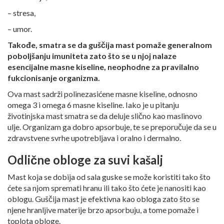
– stresa,
– umor.
Takođe, smatra se da guščija mast pomaže generalnom
poboljšanju imuniteta zato što se u njoj nalaze
esencijalne masne kiseline, neophodne za pravilalno
fukcionisanje organizma.
Ova mast sadrži polinezasićene masne kiseline, odnosno
omega 3 i omega 6 masne kiseline. Iako je u pitanju
životinjska mast smatra se da deluje slično kao maslinovo
ulje. Organizam ga dobro apsorbuje, te se preporučuje da se u
zdravstvene svrhe upotrebljava i oralno i dermalno.
Odlične obloge za suvi kašalj
Mast koja se dobija od sala guske se može koristiti tako što
ćete sa njom spremati hranu ili tako što ćete je nanositi kao
oblogu. Guščija mast je efektivna kao obloga zato što se
njene hranljive materije brzo apsorbuju, a tome pomaže i
toplota obloge.