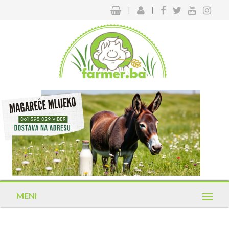
|
|
MENI