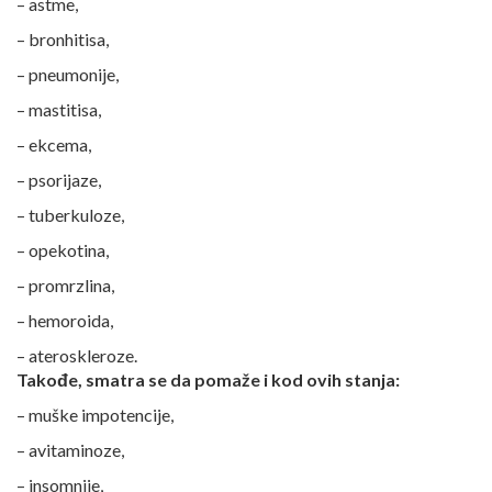
– astme,
– bronhitisa,
– pneumonije,
– mastitisa,
– ekcema,
– psorijaze,
– tuberkuloze,
– opekotina,
– promrzlina,
– hemoroida,
– ateroskleroze.
Takođe, smatra se da pomaže i kod ovih stanja:
– muške impotencije,
– avitaminoze,
– insomnije,