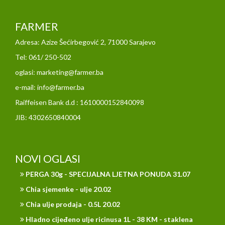
FARMER
Adresa: Azize Šećirbegović 2, 71000 Sarajevo
Tel: 061/ 250-502
oglasi: marketing@farmer.ba
e-mail: info@farmer.ba
Raiffeisen Bank d.d : 1610000152840098
JIB: 4302650840004
NOVI OGLASI
PERGA 30g - SPECIJALNA LJETNA PONUDA 31.07
Chia sjemenke - ulje 20.02
Chia ulje prodaja - 0.5L 20.02
Hladno cijeđeno ulje ricinusa 1L - 38 KM - staklena