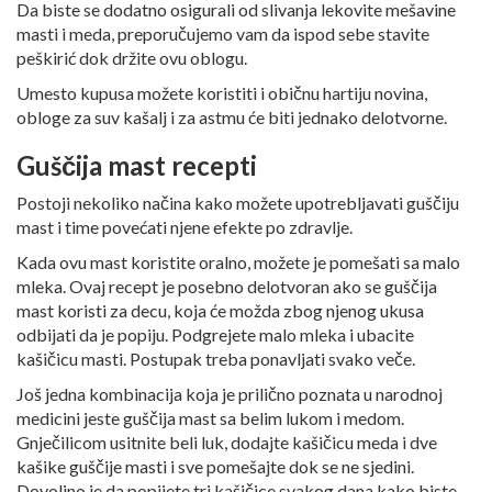
Da biste se dodatno osigurali od slivanja lekovite mešavine
masti i meda, preporučujemo vam da ispod sebe stavite
peškirić dok držite ovu oblogu.
Umesto kupusa možete koristiti i običnu hartiju novina,
obloge za suv kašalj i za astmu će biti jednako delotvorne.
Guščija mast recepti
Postoji nekoliko načina kako možete upotrebljavati guščiju
mast i time povećati njene efekte po zdravlje.
Kada ovu mast koristite oralno, možete je pomešati sa malo
mleka. Ovaj recept je posebno delotvoran ako se guščija
mast koristi za decu, koja će možda zbog njenog ukusa
odbijati da je popiju. Podgrejete malo mleka i ubacite
kašičicu masti. Postupak treba ponavljati svako veče.
Još jedna kombinacija koja je prilično poznata u narodnoj
medicini jeste guščija mast sa belim lukom i medom.
Gnječilicom usitnite beli luk, dodajte kašičicu meda i dve
kašike guščije masti i sve pomešajte dok se ne sjedini.
Dovoljno je da popijete tri kašičice svakog dana kako biste