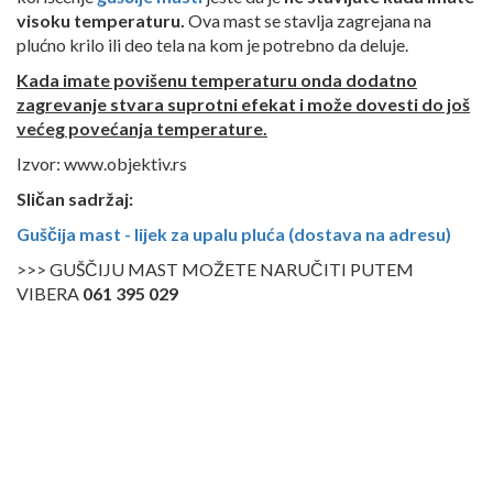
visoku temperaturu.
Ova mast se stavlja zagrejana na
plućno krilo ili deo tela na kom je potrebno da deluje.
Kada imate povišenu temperaturu onda dodatno
zagrevanje stvara suprotni efekat i može dovesti do još
većeg povećanja temperature.
Izvor: www.objektiv.rs
Sličan sadržaj:
Guščija mast - lijek za upalu pluća (dostava na adresu)
>>> GUŠČIJU MAST MOŽETE NARUČITI PUTEM
VIBERA
061 395 029