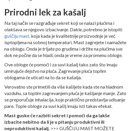
Prirodni lek za kašalj
Na taj način se razgrađuje sekret koji se nalazi plućima i
olakšava se njegovo izbacivanje. Dakle, potrebno je istopiti
guščiju mast,
koja kada je kvalitetnije proizvodnje je već
isptopljena na sobnoj temperaturi. Mast zagrejete i namažete
na oblogu. Onda je trljate po grudima i držite na plućima sve
dok ne počne da se hladi, onda je vreme za promenu obloge.
Ove obloge će pomoći i za suvi kašalj tako zato što imaju
umirujuće dejstvo na pluća. Zagrevanje pluća toplim
oblogama će uticati na to da se kašalja.
Verovatno ste primetili da više kašljete kada ste na hladnom
vazduhu, sa toplim zagrevanjem pluća je kašljanje manje. Zato
se preporučuje inhalacija, koje praktično predstavlja udisanje
pare. Tople obloge za suvi kašlj imaju isti takav efekat.
Mast guske će razbiti sekret i pomoći da ga lakše
izbacite nebitno da li je u pitanju produktivni ili
neproduktivni kašalj.
>>> GUŠČIJU MAST MOŽETE