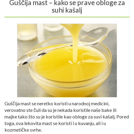
Guščija mast – kako se prave obloge za
suhi kašalj
Guščija mast se neretko koristi u narodnoj medicini,
verovatno ste čuli da su je nekada koristile naše bake ili
majke tako što su je koristile kao obloge za suvi kašalj. Pored
toga, ova lekovita mast se koristi i u kuvanju, ali i u
kozmetičke svrhe.