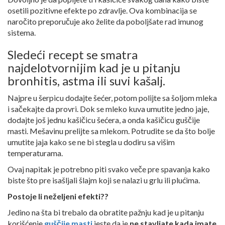
osetili pozitivne efekte po zdravlje. Ova kombinacija se
naročito preporučuje ako želite da poboljšate rad imunog
sistema.
Sledeći recept se smatra
najdelotvornijim kad je u pitanju
bronhitis, astma ili suvi kašalj.
Najpre u šerpicu dodajte šećer, potom polijte sa šoljom mleka
i sačekajte da provri. Dok se mleko kuva umutite jedno jaje,
dodajte još jednu kašičicu šećera, a onda kašičicu guščije
masti. Mešavinu prelijte sa mlekom. Potrudite se da što bolje
umutite jaja kako se ne bi stegla u dodiru sa višim
temperaturama.
Ovaj napitak je potrebno piti svako veče pre spavanja kako
biste što pre isašljali šlajm koji se nalazi u grlu ili plućima.
Postoje li neželjeni efekti??
Jedino na šta bi trebalo da obratite pažnju kad je u pitanju
korišćenje
guščije masti
jeste da je
ne stavljate kada imate