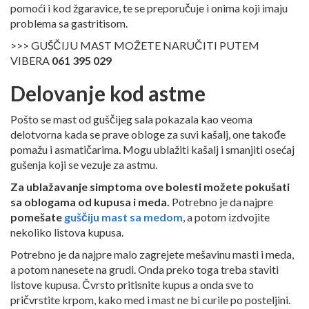
pomoći i kod žgaravice, te se preporučuje i onima koji imaju
problema sa gastritisom.
>>> GUŠČIJU MAST MOŽETE NARUČITI PUTEM
VIBERA
061 395 029
Delovanje kod astme
Pošto se mast od guščijeg sala pokazala kao veoma
delotvorna kada se prave obloge za suvi kašalj, one takođe
pomažu i asmatičarima. Mogu ublažiti kašalj i smanjiti osećaj
gušenja koji se vezuje za astmu.
Za ublažavanje simptoma ove bolesti možete pokušati
sa oblogama od kupusa i meda.
Potrebno je da najpre
pomešate
guščiju mast sa medom
, a potom izdvojite
nekoliko listova kupusa.
Potrebno je da najpre malo zagrejete mešavinu masti i meda,
a potom nanesete na grudi. Onda preko toga treba staviti
listove kupusa. Čvrsto pritisnite kupus a onda sve to
pričvrstite krpom, kako med i mast ne bi curile po posteljini.