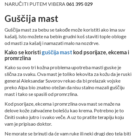
NARUČITI PUTEM VIBERA
061 395 029
Guščija mast
Guščija mast za bebu se takođe može koristiti ako ima suv
kašalj. Isto možete na bebin grudni koš staviti tople obloge
od masti za kašalj i namazati malo na nozdrve.
Kako se koristi
guščija mast
kod psorijaze, ekcema i
promrzlina
Kako su ovo tri kožna problema upotreba masti guske je
slična za svaku. Ova mast je toliko lekovita za kožu da je ruski
general Aleksandar Suvorov rekao da bi prelazak vojske
preko Alpa bio znatno otežan da nisu stalno mazali guščiju
mast i tako se spasili od promrzlina.
Kod psorijaze, ekcema i promrzlina ova mast se maže na
delove kože zahvaćene bolešću kao krema. Potrebno je to
činiti svako jutro i svako veče. A uz to pratite terapiju koju
vam je pripisao doktor.
Ne morate se brinuti da će vam ruke ili neki drugi deo tela biti