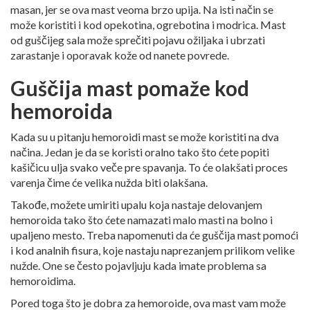
masan, jer se ova mast veoma brzo upija. Na isti način se
može koristiti i kod opekotina, ogrebotina i modrica. Mast
od guščijeg sala može sprečiti pojavu ožiljaka i ubrzati
zarastanje i oporavak kože od nanete povrede.
Guščija mast pomaže kod
hemoroida
Kada su u pitanju hemoroidi mast se može koristiti na dva
načina. Jedan je da se koristi oralno tako što ćete popiti
kašičicu ulja svako veče pre spavanja. To će olakšati proces
varenja čime će velika nužda biti olakšana.
Takođe, možete umiriti upalu koja nastaje delovanjem
hemoroida tako što ćete namazati malo masti na bolno i
upaljeno mesto. Treba napomenuti da će guščija mast pomoći
i kod analnih fisura, koje nastaju naprezanjem prilikom velike
nužde. One se često pojavljuju kada imate problema sa
hemoroidima.
Pored toga što je dobra za hemoroide, ova mast vam može