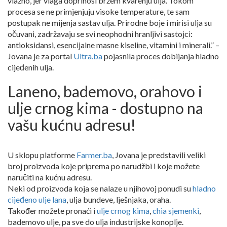
vlažno, jer vlaga doprinosi bržem kvarenju ulja. Tokom
procesa se ne primjenjuju visoke temperature, te sam
postupak ne mijenja sastav ulja. Prirodne boje i mirisi ulja su
očuvani, zadržavaju se svi neophodni hranljivi sastojci:
antioksidansi, esencijalne masne kiseline, vitamini i minerali.” –
Jovana je za portal
Ultra.ba
pojasnila proces dobijanja hladno
cijeđenih ulja.
Laneno, bademovo, orahovo i
ulje crnog kima - dostupno na
vašu kućnu adresu!
U sklopu platforme
Farmer.ba
, Jovana je predstavili veliki
broj proizvoda koje priprema po narudžbi i koje možete
naručiti na kućnu adresu.
Neki od proizvoda koja se nalaze u njihovoj ponudi su
hladno
cijeđeno ulje lana
, ulja bundeve, lješnjaka, oraha.
Također možete pronaći i
ulje crnog kima
,
chia sjemenki
,
bademovo ulje, pa sve do ulja industrijske konoplje.