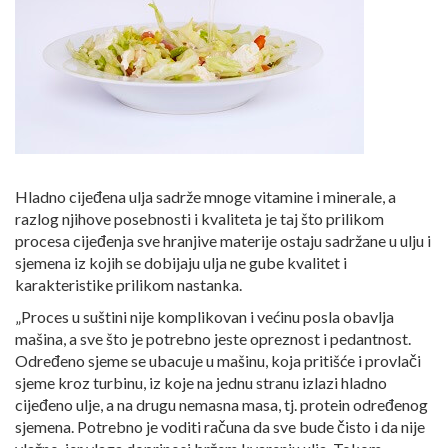
Hladno cijeđena ulja sadrže mnoge vitamine i minerale, a
razlog njihove posebnosti i kvaliteta je taj što prilikom
procesa cijeđenja sve hranjive materije ostaju sadržane u ulju i
sjemena iz kojih se dobijaju ulja ne gube kvalitet i
karakteristike prilikom nastanka.
„Proces u suštini nije komplikovan i većinu posla obavlja
mašina, a sve što je potrebno jeste opreznost i pedantnost.
Određeno sjeme se ubacuje u mašinu, koja pritišće i provlači
sjeme kroz turbinu, iz koje na jednu stranu izlazi hladno
cijeđeno ulje, a na drugu nemasna masa, tj. protein određenog
sjemena. Potrebno je voditi računa da sve bude čisto i da nije