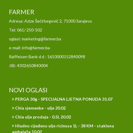
FARMER
Adresa: Azize Šećirbegović 2, 71000 Sarajevo
Tel: 061/ 250-502
oglasi: marketing@farmer.ba
e-mail: info@farmer.ba
Raiffeisen Bank d.d : 1610000152840098
JIB: 4302650840004
NOVI OGLASI
PERGA 30g - SPECIJALNA LJETNA PONUDA 31.07
Chia sjemenke - ulje 20.02
Chia ulje prodaja - 0.5L 20.02
Hladno cijeđeno ulje ricinusa 1L - 38 KM - staklena
ambalaža 10.02