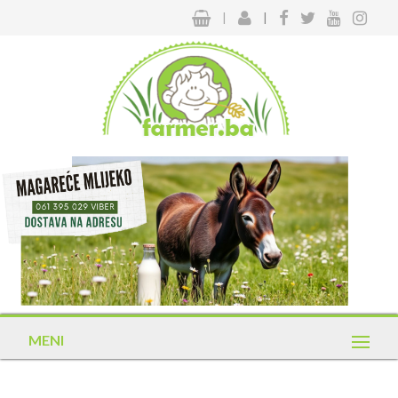
|
|
MENI