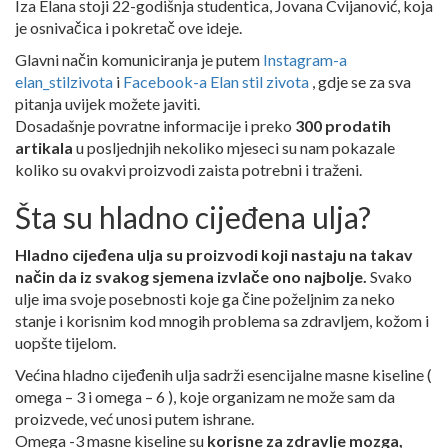
Iza Elana stoji 22-godišnja studentica, Jovana Cvijanović, koja
je osnivačica i pokretač ove ideje.
Glavni način komuniciranja je putem
Instagram-a
elan_stilzivota
i
Facebook-a Elan stil zivota
, gdje se za sva
pitanja uvijek možete javiti.
Dosadašnje povratne informacije i preko
300 prodatih
artikala
u posljednjih nekoliko mjeseci su nam pokazale
koliko su ovakvi proizvodi zaista potrebni i traženi.
Šta su hladno cijeđena ulja?
Hladno cijeđena ulja su proizvodi koji nastaju na takav
način da iz svakog sjemena izvlače ono najbolje.
Svako
ulje ima svoje posebnosti koje ga čine poželjnim za neko
stanje i korisnim kod mnogih problema sa zdravljem, kožom i
uopšte tijelom.
Većina hladno cijeđenih ulja sadrži esencijalne masne kiseline (
omega – 3 i omega – 6 ), koje organizam ne može sam da
proizvede, već unosi putem ishrane.
Omega -3 masne kiseline su
korisne za zdravlje mozga,