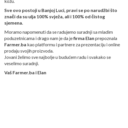
kožu.
Sve ovo postoji u Banjoj Luci, pravi se po narudžbi što
znači da su ulja 100% svježa, ali i 100% od čistog
sjemena.
Moramo napomenuti da se radujemo suradnji sa mladim
poduzetnicama i drago nam je da je
firma Elan
prepoznala
Farmer.ba
kao platformu i partnere za prezentaciju i online
prodaju svojih proizvoda.
Jovani želimo sve najbolje u budućem radu i svakako se
veselimo suradnji.
Vaš Farmer.ba i Elan