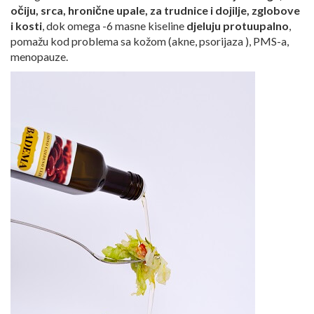
očiju, srca, hronične upale, za trudnice i dojilje, zglobove
i kosti
, dok omega -6 masne kiseline
djeluju protuupalno
,
pomažu kod problema sa kožom (akne, psorijaza ), PMS-a,
menopauze.