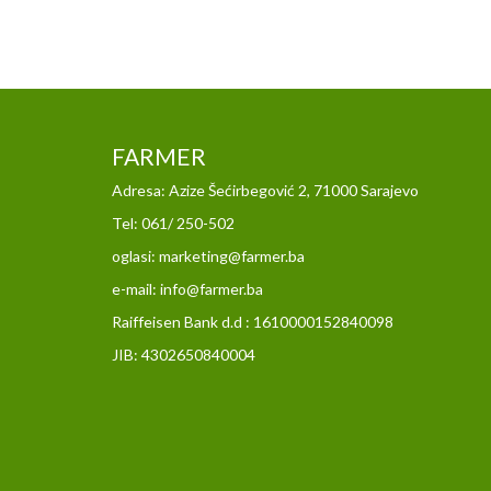
FARMER
Adresa: Azize Šećirbegović 2, 71000 Sarajevo
Tel: 061/ 250-502
oglasi: marketing@farmer.ba
e-mail: info@farmer.ba
Raiffeisen Bank d.d : 1610000152840098
JIB: 4302650840004