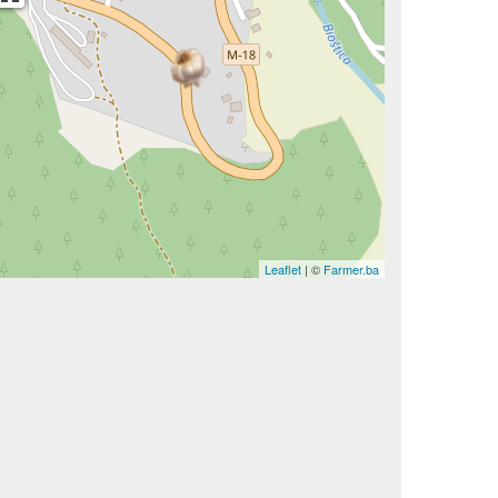
Leaflet
| ©
Farmer.ba