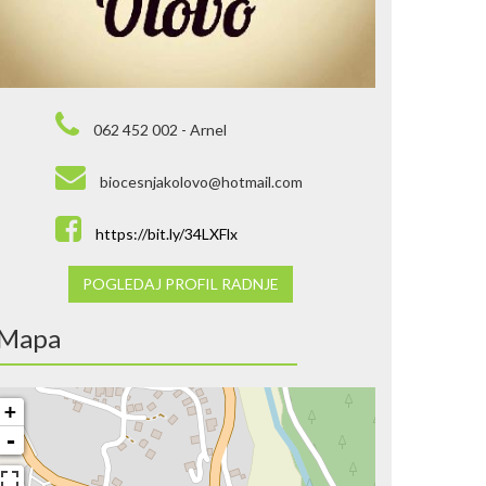
062 452 002 - Arnel
biocesnjakolovo@hotmail.com
https://bit.ly/34LXFlx
POGLEDAJ PROFIL RADNJE
Mapa
+
-