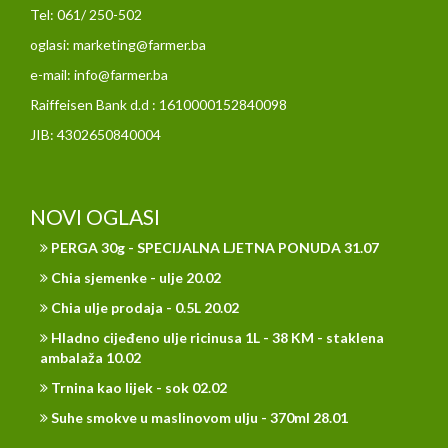
Tel: 061/ 250-502
oglasi: marketing@farmer.ba
e-mail: info@farmer.ba
Raiffeisen Bank d.d : 1610000152840098
JIB: 4302650840004
NOVI OGLASI
PERGA 30g - SPECIJALNA LJETNA PONUDA 31.07
Chia sjemenke - ulje 20.02
Chia ulje prodaja - 0.5L 20.02
Hladno cijeđeno ulje ricinusa 1L - 38 KM - staklena
ambalaža 10.02
Trnina kao lijek - sok 02.02
Suhe smokve u maslinovom ulju - 370ml 28.01