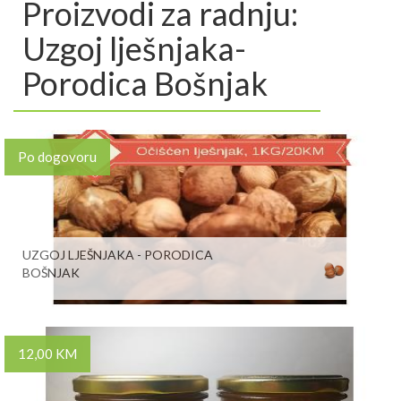
Proizvodi za radnju:
Uzgoj lješnjaka-
Porodica Bošnjak
Po dogovoru
UZGOJ LJEŠNJAKA - PORODICA
BOŠNJAK
12,00 KM