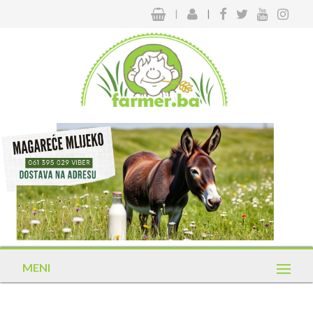
|
|
MENI