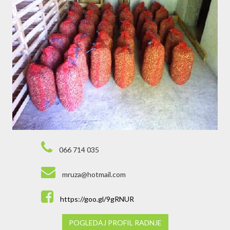
066 714 035
mruza@hotmail.com
https://goo.gl/9gRNUR
POGLEDAJ PROFIL RADNJE