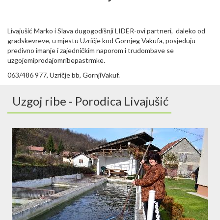
Livajušić Marko i Slava dugogodišnji LIDER-ovi partneri, daleko od
gradskevreve, u mjestu Uzričje kod Gornjeg Vakufa, posjeduju
predivno imanje i zajedničkim naporom i trudombave se
uzgojemiprodajomribepastrmke.
063/486 977, Uzričje bb, GornjiVakuf.
Uzgoj ribe - Porodica Livajušić