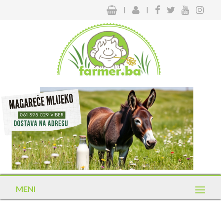
|
|
MENI