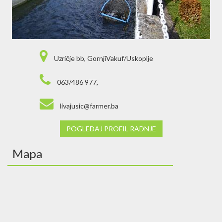
Uzričje bb, GornjiVakuf/Uskoplje
063/486 977,
livajusic@farmer.ba
POGLEDAJ PROFIL RADNJE
Mapa