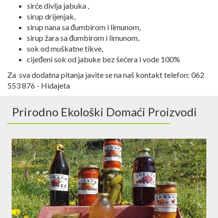
sirće divlja jabuka ,
sirup drijenjak,
sirup nana sa đumbirom i limunom,
sirup žara sa đumbirom i limunom,
sok od muškatne tikve,
cijeđeni sok od jabuke bez šećera i vode 100%
Za sva dodatna pitanja javite se na naš kontakt telefon: 062
553 876 - Hidajeta
Prirodno Ekološki Domaći Proizvodi