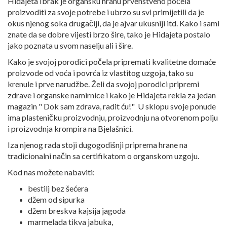
Hidajeta Ibrak je organsku hranu prvenstveno počela
proizvoditi za svoje potrebe i ubrzo su svi primijetili da je
okus njenog soka drugačiji, da je ajvar ukusniji itd. Kako i sami
znate da se dobre vijesti brzo šire, tako je Hidajeta postalo
jako poznata u svom naselju ali i šire.
Kako je svojoj porodici počela pripremati kvalitetne domaće
proizvode od voća i povrća iz vlastitog uzgoja, tako su
krenule i prve narudžbe. Želi da svojoj porodici pripremi
zdrave i organske namirnice i kako je Hidajeta rekla za jedan
magazin " Dok sam zdrava, radit ću!" U sklopu svoje ponude
ima plasteničku proizvodnju, proizvodnju na otvorenom polju
i proizvodnja krompira na Bjelašnici.
Iza njenog rada stoji dugogodišnji priprema hrane na
tradicionalni način sa certifikatom o organskom uzgoju.
Kod nas možete nabaviti:
bestilj bez šećera
džem od sipurka
džem breskva kajsija jagoda
marmelada tikva jabuka,