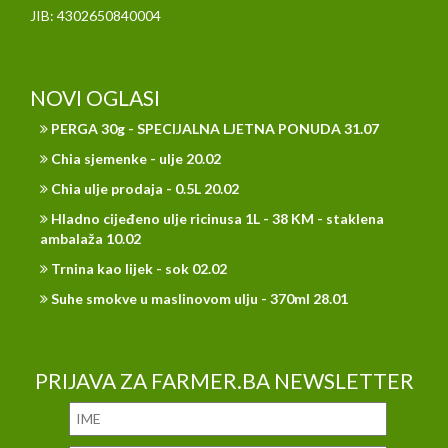
JIB: 4302650840004
NOVI OGLASI
PERGA 30g - SPECIJALNA LJETNA PONUDA 31.07
Chia sjemenke - ulje 20.02
Chia ulje prodaja - 0.5L 20.02
Hladno cijeđeno ulje ricinusa 1L - 38 KM - staklena
ambalaža 10.02
Trnina kao lijek - sok 02.02
Suhe smokve u maslinovom ulju - 370ml 28.01
PRIJAVA ZA FARMER.BA NEWSLETTER