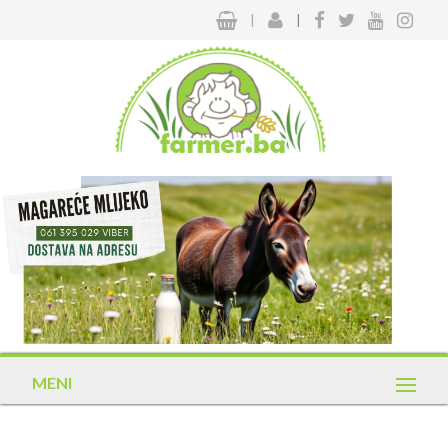
|
|
MENI