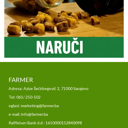
FARMER
Adresa: Azize Šećirbegović 2, 71000 Sarajevo
Tel: 061/ 250-502
oglasi: marketing@farmer.ba
e-mail: info@farmer.ba
Raiffeisen Bank d.d : 1610000152840098