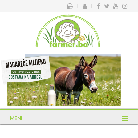
|
|
MENI