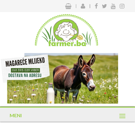
|
|
MENI