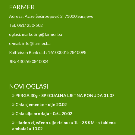
FARMER
Adresa: Azize Šećirbegović 2, 71000 Sarajevo
Tel: 061/ 250-502
oglasi: marketing@farmer.ba
e-mail: info@farmer.ba
Raiffeisen Bank d.d : 1610000152840098
JIB: 4302650840004
NOVI OGLASI
PERGA 30g - SPECIJALNA LJETNA PONUDA 31.07
Chia sjemenke - ulje 20.02
Chia ulje prodaja - 0.5L 20.02
Hladno cijeđeno ulje ricinusa 1L - 38 KM - staklena
ambalaža 10.02