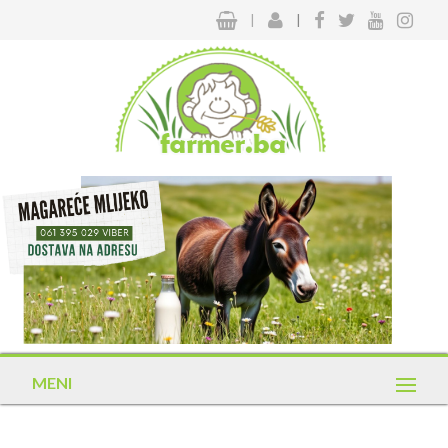
|
|
MENI