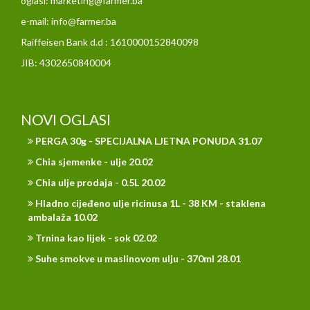
oglasi: marketing@farmer.ba
e-mail: info@farmer.ba
Raiffeisen Bank d.d : 1610000152840098
JIB: 4302650840004
NOVI OGLASI
PERGA 30g - SPECIJALNA LJETNA PONUDA 31.07
Chia sjemenke - ulje 20.02
Chia ulje prodaja - 0.5L 20.02
Hladno cijeđeno ulje ricinusa 1L - 38 KM - staklena
ambalaža 10.02
Trnina kao lijek - sok 02.02
Suhe smokve u maslinovom ulju - 370ml 28.01