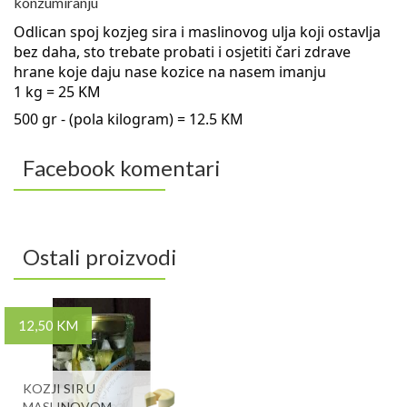
konzumiranju
Odlican spoj kozjeg sira i maslinovog ulja koji ostavlja
bez daha, sto trebate probati i osjetiti čari zdrave
hrane koje daju nase kozice na nasem imanju
1 kg = 25 KM
500 gr - (pola kilogram) = 12.5 KM
Facebook komentari
Ostali proizvodi
12,50 KM
KOZJI SIR U
MASLINOVOM